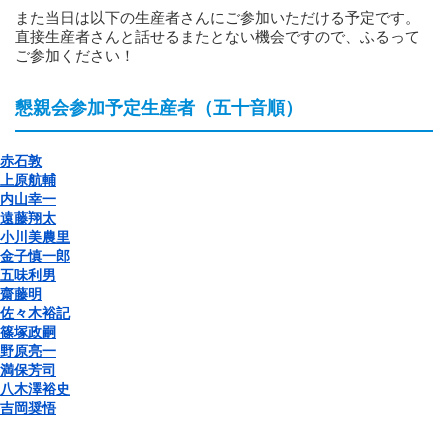
また当日は以下の生産者さんにご参加いただける予定です。
直接生産者さんと話せるまたとない機会ですので、ふるって
ご参加ください！
懇親会参加予定生産者（五十音順）
赤石敦
上原航輔
内山幸一
遠藤翔太
小川美農里
金子慎一郎
五味利男
齋藤明
佐々木裕記
篠塚政嗣
野原亮一
満保芳司
八木澤裕史
吉岡奨悟