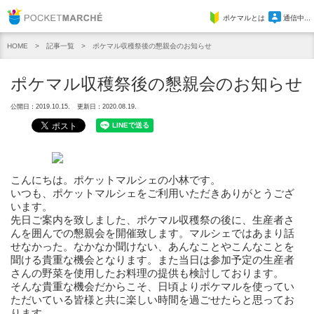
Pocket Marche
ポケマルとは
通信中...
記事一覧
ポケマル収穫祭後の懇親会のお知らせ
HOME
ポケマル収穫祭後の懇親会のお知らせ
公開日：2019.10.15.
更新日：2020.08.19.
こんにちは。ポケットマルシェの小林です。
いつも、ポケットマルシェをご利用いただきありがとうござ
います。
先日ご案内を致しました、ポケマル収穫祭の後に、生産者さ
んを囲んでの懇親会を開催致します。マルシェではあまり話
せなかった。なかなか聞けない、あんなことやこんなことを
聞ける貴重な機会となります。また当日は参加予定の生産者
さんの野菜を使用したお料理の提供も検討しております。
そんな貴重な機会だからこそ、日頃よりポケマルを使ってい
ただいている皆様と共に楽しい時間を過ごせたらと思ってお
ります。