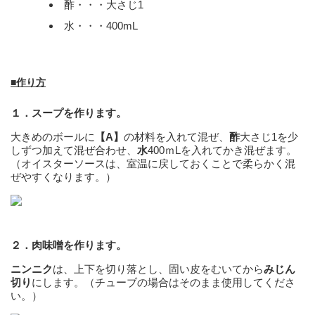
酢・・・大さじ1
水・・・400mL
■作り方
１．スープを作ります。
大きめのボールに
【A】
の材料を入れて混ぜ、
酢
大さじ1を少
しずつ加えて混ぜ合わせ、
水
400ｍLを入れてかき混ぜます。
（オイスターソースは、室温に戻しておくことで柔らかく混
ぜやすくなります。）
２．肉味噌を作ります。
ニンニク
は、上下を切り落とし、固い皮をむいてから
みじん
切り
にします。（チューブの場合はそのまま使用してくださ
い。）