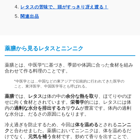
レタスの苦味で、頭がすっきり冴え渡る！
関連出品
薬膳から見るレタスとニンニク
薬膳とは、中医学*に基づき、季節や体調に合った食材を組み
合わせて作る料理のことです。
*中医学とは…中国などの東アジアで伝統的に行われてきた医学の
こと。東洋医学、中国医学等とも呼ばれる。
薬膳
では、
レタス
は体の中の
余分な熱を取り
、ほてりやのぼ
せに向く食材とされています。
栄養学
的には、レタスには体
内の
過剰な水分を排出するカリウム
が豊富です。体内の過剰
な水分は、だるさの原因にもなります。
冷え過ぎを防止するため、今回は
体を温める
とされる
ニンニ
ク
と合わせました。薬膳においてニンニクは、体を温めるだ
けでなく、
元気を補う
食材です。炒めて香りを出すことで、