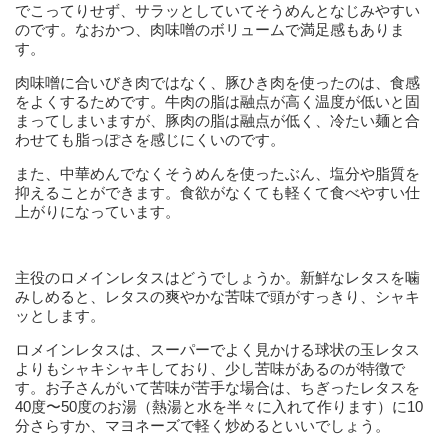
でこってりせず、サラッとしていてそうめんとなじみやすい
のです。なおかつ、肉味噌のボリュームで満足感もありま
す。
肉味噌に合いびき肉ではなく、豚ひき肉を使ったのは、食感
をよくするためです。牛肉の脂は融点が高く温度が低いと固
まってしまいますが、豚肉の脂は融点が低く、冷たい麺と合
わせても脂っぽさを感じにくいのです。
また、中華めんでなくそうめんを使ったぶん、塩分や脂質を
抑えることができます。食欲がなくても軽くて食べやすい仕
上がりになっています。
主役のロメインレタスはどうでしょうか。新鮮なレタスを噛
みしめると、レタスの爽やかな苦味で頭がすっきり、シャキ
ッとします。
ロメインレタスは、スーパーでよく見かける球状の玉レタス
よりもシャキシャキしており、少し苦味があるのが特徴で
す。お子さんがいて苦味が苦手な場合は、ちぎったレタスを
40度〜50度のお湯（熱湯と水を半々に入れて作ります）に10
分さらすか、マヨネーズで軽く炒めるといいでしょう。