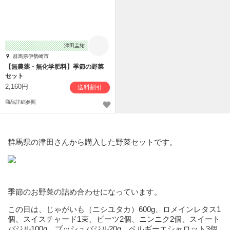
津田圭祐
群馬県伊勢崎市
【無農薬・無化学肥料】季節の野菜
セット
2,160円
送料割引
商品詳細参照
群馬県の津田さんから購入した野菜セットです。
季節のお野菜の詰め合わせになっています。
この日は、じゃがいも（ニシユタカ）600g、ロメインレタス1
個、スイスチャード1束、ビーツ2個、ニンニク2個、スイート
バジル100g、ブッシュバジル20g、ベルギーエシャロット3個