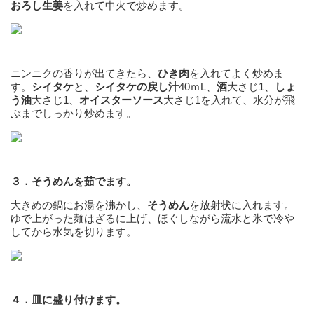
おろし生姜
を入れて中火で炒めます。
ニンニクの香りが出てきたら、
ひき肉
を入れてよく炒めま
す。
シイタケ
と、
シイタケの戻し汁
40ｍL、
酒
大さじ1、
しょ
う油
大さじ1、
オイスターソース
大さじ1を入れて、水分が飛
ぶまでしっかり炒めます。
３．そうめんを茹でます。
大きめの鍋にお湯を沸かし、
そうめん
を放射状に入れます。
ゆで上がった麺はざるに上げ、ほぐしながら流水と氷で冷や
してから水気を切ります。
４．皿に盛り付けます。