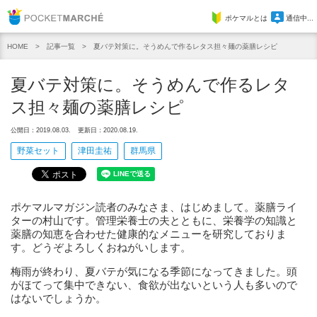
Pocket Marche
ポケマルとは
通信中...
記事一覧
夏バテ対策に。そうめんで作るレタス担々麺の薬膳レシピ
HOME
夏バテ対策に。そうめんで作るレタ
ス担々麺の薬膳レシピ
公開日：2019.08.03.
更新日：2020.08.19.
野菜セット
津田圭祐
群馬県
ポケマルマガジン読者のみなさま、はじめまして。薬膳ライ
ターの村山です。管理栄養士の夫とともに、栄養学の知識と
薬膳の知恵を合わせた健康的なメニューを研究しておりま
す。どうぞよろしくおねがいします。
梅雨が終わり、夏バテが気になる季節になってきました。頭
がほてって集中できない、食欲が出ないという人も多いので
はないでしょうか。