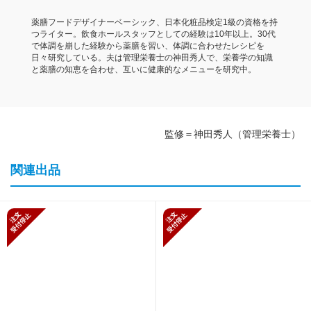
薬膳フードデザイナーベーシック、日本化粧品検定1級の資格を持
つライター。飲食ホールスタッフとしての経験は10年以上。30代
で体調を崩した経験から薬膳を習い、体調に合わせたレシピを
日々研究している。夫は管理栄養士の神田秀人で、栄養学の知識
と薬膳の知恵を合わせ、互いに健康的なメニューを研究中。
監修＝神田秀人（管理栄養士）
関連出品
新規受付停止
新規受付停止