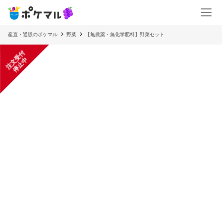
産直・通販のポケマル
野菜
【無農薬・無化学肥料】野菜セット
注
文
受
付
停
止
中