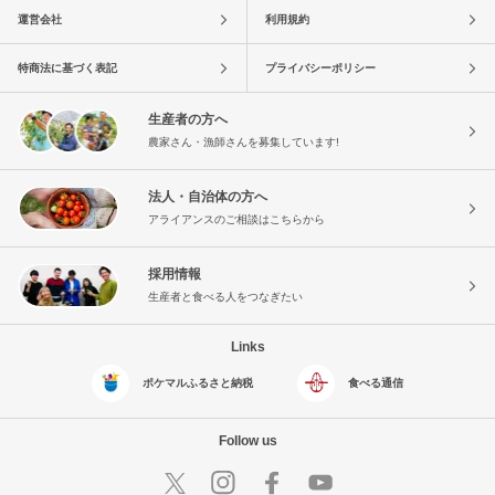
運営会社
利用規約
特商法に基づく表記
プライバシーポリシー
生産者の方へ
農家さん・漁師さんを募集しています!
法人・自治体の方へ
アライアンスのご相談はこちらから
採用情報
生産者と食べる人をつなぎたい
Links
ポケマルふるさと納税
食べる通信
Follow us