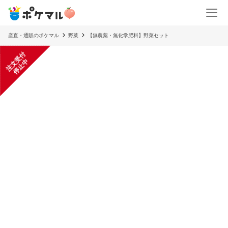
産直・通販のポケマル
野菜
【無農薬・無化学肥料】野菜セット
注
文
受
付
停
止
中