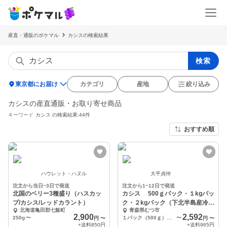
産直・通販のポケマル
カシスの検索結果
検索
location_on
東京都にお届け
カテゴリ
産地
絞り込み
カシスの産直通販・お取り寄せ商品
キーワード
カシス
の検索結果:44件
おすすめ順
ハウレット・ハヌル
大平貞仲
注文から当日~3日で発送
注文から1~12日で発送
北国のベリー3種盛り（ハスカッ
カシス 500ｇパック・１kgパッ
プ/カシス/レッドカラント）
ク・２kgパック（下北半島産冷凍
北海道亀田郡七飯町
青森県むつ市
カシス）
2,900
2,592
250g
〜
１パック（500ｇ）１個
〜
円
〜
円
〜
+送料
850円
+送料
965円