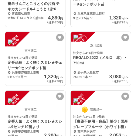
摘果りんごとこうとくのお酒 テ
ー9センチポット苗
キカカシードル&こうとく計6本
青森県弘前市
兵庫県赤穂郡上郡町
飲み比べセット
4,890
1,320
ﾃｷｶｶｼｰﾄﾞﾙ&こうとく計6本ｾｯﾄ
9センチ5苗
〜
円
円
〜
+送料
850円
+送料
778円
注
文
受
付
停
止
注
文
受
付
停
止
中
中
及川武宏
吉本康二
注文から4~6日で発送
REGALO 2022（メルロ 赤）・
注文から2~4日で発送
定番品種！よく咲くスミレ★チェ
750ml
リー★9センチポット苗
兵庫県赤穂郡上郡町
岩手県大船渡市
1,320
3,080
9センチ5苗
〜
750ml 1本
〜
円
〜
円
〜
+送料
778円
+送料
745円
注
文
受
付
停
止
注
文
受
付
停
止
中
中
吉本康二
安田昌一
注文から2~4日で発送
注文から3~16日で発送
定番人気！よく咲くスミレ★カシ
【農薬不使用・良品】希少！国産
ス9センチ10苗より
グレープフルーツ（ホワイト種）
兵庫県赤穂郡上郡町
熊本県水俣市
2,200
2,052
10苗
〜
2ｋｇ（5個前後）
〜