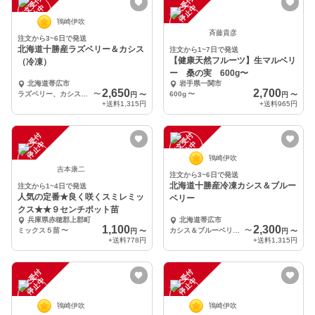
注
文
受
付
停
止
注
文
受
付
停
止
中
中
鴇崎伊吹
斉藤貴彦
注文から3~6日で発送
北海道十勝産ラズベリー＆カシス
注文から1~7日で発送
【健康天然フルーツ】生マルベリ
（冷凍）
ー 桑の実 600g〜
北海道帯広市
岩手県一関市
2,650
2,700
ラズベリー、カシス 各250g
〜
600g
〜
円
〜
円
〜
+送料
1,315円
+送料
965円
注
文
受
付
停
止
注
文
受
付
停
止
中
中
鴇崎伊吹
吉本康二
注文から3~6日で発送
北海道十勝産冷凍カシス＆ブルー
注文から1~4日で発送
人気の定番★良く咲くスミレミッ
ベリー
クス★★９センチポット苗
兵庫県赤穂郡上郡町
北海道帯広市
1,100
2,300
ミックス５苗
〜
カシス＆ブルーベリー 各250ｇ
〜
円
〜
円
〜
+送料
778円
+送料
1,315円
注
文
受
付
停
止
注
文
受
付
停
止
中
中
鴇崎伊吹
鴇崎伊吹