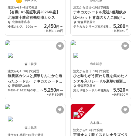
鴇崎伊吹
森山聡彦
注文から3~6日で発送
注文から当日~10日で発送
【有機JAS認証取得2026年産】
テキカカシードル元祖6種類飲み
北海道十勝産有機冷凍カシス
比べセット 青森のりんご園が造
北海道帯広市
青森県弘前市
るｸﾗﾌﾄｼｰﾄﾞﾙ
2,450
5,280
冷凍カシス 500g
〜
テキカカシリーズ元祖6種類セット
円
〜
円
+送料
1,315円
+送料
850円
森山聡彦
森山聡彦
注文から1~10日で発送
注文から当日~10日で発送
無農薬カシスと摘果りんごから造
ひと味ちがう変わり種を集めたノ
ったシードル テキカカシードル
ンアル入りシードル豪華6種類飲
青森県弘前市
青森県弘前市
＆カシス 飲み比べ
み比べセット
5,250
5,520
ﾃｷｶｶｼｰﾄﾞﾙ&ｶｼｽ各3本ずつ計6本ｾｯﾄ
〜
変わり種シードル６種類セット
円
〜
円
+送料
850円
+送料
850円
注
文
受
付
停
止
中
吉本康二
森山聡彦
注文から2~4日で発送
定番★よく咲くスミレ★ラズベリ
注文から当日~10日で発送