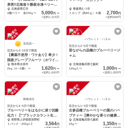
＜７ベリーズカップ＞
果実‼北海道十勝産冷凍ベリー【4
北海道帯広市
青森県むつ市
種詰合せ】
5,000
2,700
4種ベリー 各250g
〜
１カップ（約90ｇ）６個
円
〜
円
+送料
1,315円
+送料
998円
注
文
受
付
停
止
注
文
受
付
停
止
中
中
ハウレット・ハヌル
安田昌一
注文から2~5日で発送
昔ながらの品種のブルーベリージ
注文から3~16日で発送
【農薬不使用・ワケあり】希少！
ャム
国産グレープフルーツ（ホワイト
熊本県水俣市
北海道亀田郡七飯町
種）
1,620
1,000
2kg（4～6個）
〜
140g入
〜
円
〜
円
〜
+送料
1,600円
+送料
1,095円
注
文
受
付
停
止
注
文
受
付
停
止
中
中
根橋貞文
ハウレット・ハヌル
注文から3~5日で発送
注文から1~3日で発送
ブルーベリーをはるかに凌ぐ抗酸
古参品種ブルーベリーの葉のハー
化力！【”ブラックカラント生
ブティー【爽やかな香りの健康
長野県上伊那郡辰野町
北海道亀田郡七飯町
果”５００ｇ”】
茶】
3,564
1,350
１パック・250g×２
25g
〜
円
円
〜
+送料
185円
+送料
1,000円