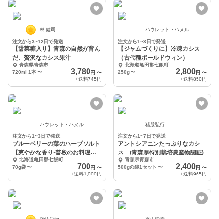
林 健司
ハウレット・ハヌル
注文から3~12日で発送
注文から1~3日で発送
【甜菜糖入り】青森の自然が育ん
【ジャムづくりに】冷凍カシス
だ、贅沢なカシス果汁
（古代種ボールドウィン）
青森県青森市
北海道亀田郡七飯町
3,780
2,800
720ml 1本
〜
250g
〜
円
〜
円
〜
+送料
745円
+送料
850円
ハウレット・ハヌル
猪股弘行
注文から1~3日で発送
注文から1~7日で発送
ブルーベリーの葉のハーブソルト
アントシアニンたっぷりなカシ
【爽やかな香り•普段のお料理
ス (青森県特別栽培農産物認証)
北海道亀田郡七飯町
青森県青森市
に】
700
2,400
70g袋
〜
500gの袋1セット
〜
円
〜
円
〜
+送料
1,000円
+送料
965円