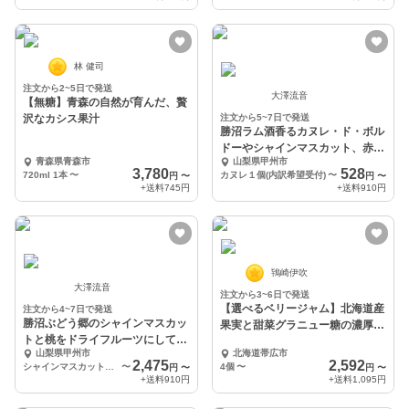
林 健司
注文から2~5日で発送
大澤流音
【無糖】青森の自然が育んだ、贅
沢なカシス果汁
注文から5~7日で発送
勝沼ラム酒香るカヌレ・ド・ボル
ドーやシャインマスカット、赤白
青森県青森市
山梨県甲州市
ワイン煮のカヌレ
3,780
528
720ml 1本
〜
カヌレ１個(内訳希望受付)
〜
円
〜
円
〜
+送料
745円
+送料
910円
鴇崎伊吹
大澤流音
注文から3~6日で発送
【選べるベリージャム】北海道産
注文から4~7日で発送
勝沼ぶどう郷のシャインマスカッ
果実と甜菜グラニュー糖の濃厚ジ
トと桃をドライフルーツにして乗
ャム
山梨県甲州市
北海道帯広市
せてたり、食材に入れ
2,475
2,592
シャインマスカットか桃か両方ともかを備考欄に記載され、4個セット
〜
4個
〜
円
〜
円
〜
+送料
910円
+送料
1,095円