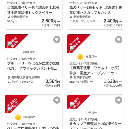
注文から3~6日で発送
注文から3~6日で発送
当園栽培ベリー色々詰合せ！北海
黒のベリー2種セット‼北海道十勝
道十勝産冷凍ミックスベリー
産冷凍ハスカップ＆カシス
北海道帯広市
北海道帯広市
2,600
2,400
500g
〜
ハスカップ、カシス 各250g
〜
円
〜
円
〜
+送料
1,315円
+送料
1,315円
注
文
受
付
停
止
注
文
受
付
停
止
中
中
根橋貞文
安田昌一
注文から3~5日で発送
ブルーベリーをはるかに凌ぐ抗酸
注文から3~7日で発送
【農薬不使用・ワケあり・小玉】
化力！【”ブラックカラント生
希少！国産グレープフルーツ（ホ
果”５００ｇ”】
長野県上伊那郡辰野町
熊本県水俣市
ワイト種）
3,564
1,620
１パック・250g×２
2kg（6～8個）
〜
円
円
〜
+送料
185円
+送料
1,600円
注
文
受
付
停
止
注
文
受
付
停
止
中
中
大平貞仲
鴇崎伊吹
注文から2~5日で発送
５カップ７種類以上の冷凍ベリー
注文から3~6日で発送
ベリー専門農家発！可愛い北の小