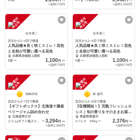
円
〜
円
〜
+送料
778円
+送料
1,600円
注
文
受
付
停
止
注
文
受
付
停
止
中
中
吉本康二
吉本康二
注文から1~4日で発送
注文から1~4日で発送
人気品種★良く咲くスミレ！花色
人気品種★良く咲くスミレ！花色
と名前が可愛い選べる花色
と名前が可愛い選べる花色
兵庫県赤穂郡上郡町
兵庫県赤穂郡上郡町
1,100
1,100
5苗
〜
5苗
〜
円
〜
円
〜
+送料
778円
+送料
778円
注
文
受
付
停
止
注
文
受
付
停
止
中
中
鴇崎伊吹
林 健司
注文から3~7日で発送
注文から1~6日で発送
【ギフトボックス】北海道十勝産
【収穫開始！】完熟フレッシュカ
ベリージャム詰め合わせ
シス｜旬の香りをそのままお届
北海道帯広市
青森県青森市
け！
3,294
2,376
ジャム(ギフト箱入り)5個
〜
1パック 500g
〜
円
〜
円
〜
+送料
1,095円
+送料
965円