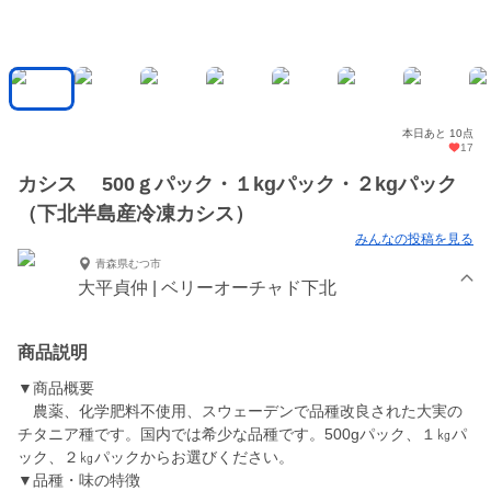
本日あと 10点
17
カシス 500ｇパック・１kgパック・２kgパック
（下北半島産冷凍カシス）
みんなの投稿を見る
青森県むつ市
大平貞仲 | ベリーオーチャド下北
商品説明
▼商品概要
農薬、化学肥料不使用、スウェーデンで品種改良された大実の
チタニア種です。国内では希少な品種です。500gパック、１㎏パ
ック、２㎏パックからお選びください。
▼品種・味の特徴