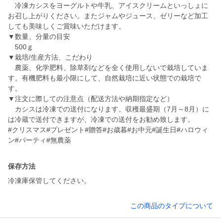
冷凍カシスをヨーグルトや牛乳、アイスクリームといっしょに
お召し上がりください。またジャムやジュース、ゼリーなど加工
しても美味しくご賞味いただけます。
▼数量、分量の目安
500ｇ
▼栽培/生産方法、こだわり
農薬、化学肥料、除草剤などを全く使用しないで栽培していま
す。有機肥料も最小限にして、自然栽培に近い状態での栽培で
す。
▼注文に際しての注意点（配送方法や納期指定など）
カシスは冷凍での送付になります。収穫最盛期（7月～8月）に
は冷蔵で送付できますが、冷凍での送付をお勧め致します。
#クリスマス#プレゼント#贈答#お歳暮#お中元#誕生日#ハロウィ
ン#パーティ#無農薬
保存方法
冷凍庫保管してください。
この商品のタイプについて