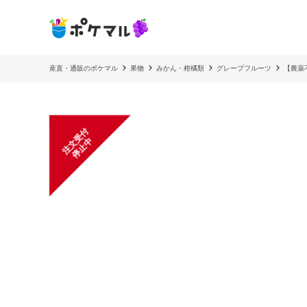
産直・通販のポケマル
果物
みかん・柑橘類
グレープフルーツ
【農薬
注
文
受
付
停
止
中