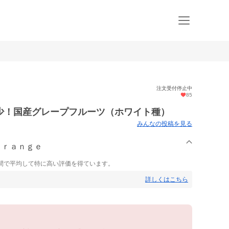
注文受付停止中
85
少！国産グレープフルーツ（ホワイト種）
みんなの投稿を見る
.Ｏｒａｎｇｅ
間で平均して特に高い評価を得ています。
詳しくはこちら