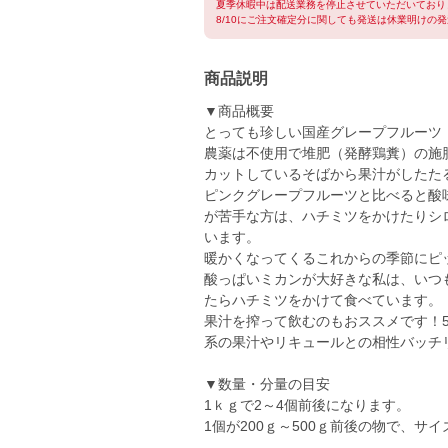
夏季休暇中は配送業務を停止させていただいており
8/10にご注文確定分に関しても発送は休業明けの
商品説明
▼商品概要
とっても珍しい国産グレープフルーツ
農薬は不使用で堆肥（発酵鶏糞）の施
カットしているそばから果汁がしたた
ピンクグレープフルーツと比べると酸
が苦手な方は、ハチミツをかけたりシ
います。
暖かくなってくるこれからの季節にピ
酸っぱいミカンが大好きな私は、いつ
たらハチミツをかけて食べています。
果汁を搾って飲むのもおススメです！5
系の果汁やリキュールとの相性バッチ
▼数量・分量の目安
1ｋｇで2～4個前後になります。
1個が200ｇ～500ｇ前後の物で、