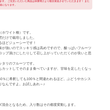
ます。 ご注文いただいた商品は休業明けより順次発送させていただきます！ また
発送になります。
（ホワイト種）です。
肥だけで栽培しました。
るほどジューシーです！
味が強いのでスッキリ感は高めですので、酸っぱいフルーツ
ロップ漬けにしたりして召し上がっていただくのが良いと思
ッタリのフルーツです。
もカットしてそのまま食べていますが、甘味を足したくなっ
0％に希釈しても100％と間違われるほど。ぶどうやカシス
リなんですよ。お試しあれ～♪
サイズ混合となるため、入り数はその都度変動します。