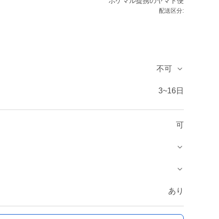
ポケマル提携のヤマト便
配送区分:
不可
3~16日
可
あり