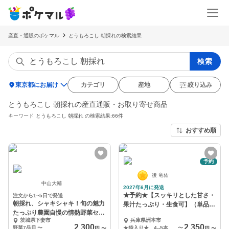
産直・通販のポケマル
とうもろこし 朝採れの検索結果
検索
location_on
東京都にお届け
カテゴリ
産地
絞り込み
とうもろこし 朝採れの産直通販・お取り寄せ商品
キーワード
とうもろこし 朝採れ
の検索結果:66件
おすすめ順
予約
後 竜佑
中山大輔
2027年6月に発送
★予約★【スッキリとした甘さ・
注文から1~5日で発送
朝採れ、シャキシャキ！旬の魅力
果汁たっぷり・生食可】（単品or
たっぷり農園自慢の情熱野菜セッ
セット品）
茨城県下妻市
兵庫県洲本市
ト★7品9品11品
2,300
2,350
野菜7品目
〜
★袋入り★ 4--5本 （320ｇ～500ｇ/1本）
〜
円
〜
円
〜