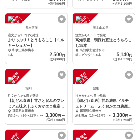
+送料
998円
+送料
1,100円
注
文
受
付
停
止
注
文
受
付
停
止
中
中
井本正勝
坂本由加里
注文から1~7日で発送
注文から1~5日で発送
ぷりっぷり！とうもろこし【ミル
高知県産 朝採れ直送とうもろこ
キーシュガー】
し15本
和歌山県御坊市
高知県土佐清水市
2,500
5,140
8本
箱にピッタリ15本
円
円
+送料
998円
+送料
1,370円
注
文
受
付
停
止
注
文
受
付
停
止
中
中
堀剛
堀剛
注文から1~6日で発送
注文から1~6日で発送
【朝どれ直送】甘さと旨みのプレ
【朝どれ直送】甘み濃厚 ドルチ
ミアム味来｜ふくおかエコ農産物
ェドリーム｜ふくおかエコ農産物
福岡県久留米市
福岡県久留米市
認証
認証
3,300
3,300
約3.5kg（10〜12本）
〜
約3.5kg（10〜12本）
〜
円
〜
円
〜
+送料
1,600円
+送料
1,600円
注
文
受
付
停
止
注
文
受
付
停
止