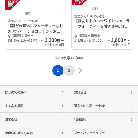
中
中
堀剛
堀剛
注文から1~6日で発送
【訳あり】白いホワイトショコラ
注文から1~6日で発送
【朝どれ直送】フルーティーな甘
｜フルーティーな甘さを朝どれ直
さ ホワイトショコラ｜ふくおか
送
福岡県久留米市
福岡県久留米市
エコ農産物認証
3,300
2,800
約3.5kg（10〜12本）
〜
約3.5kg（目安：10～14本・訳あり）
〜
円
〜
円
〜
+送料
1,600円
+送料
1,600円
1-40表示/66件中
1
2
はじめての方へ
お知らせ
よくある質問
運営へのお問い合わせ
運営会社
利用規約
特商法に基づく表記
プライバシーポリシー