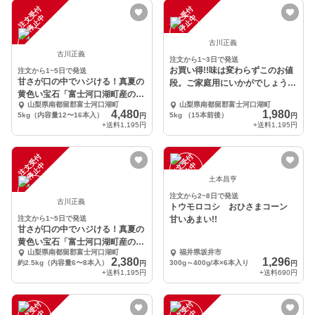
注
文
受
付
停
止
注
文
受
付
停
止
中
中
古川正義
古川正義
注文から1~3日で発送
お買い得!!味は変わらずこのお値
注文から1~5日で発送
甘さが口の中でハジける！真夏の
段。ご家庭用にいかがでしょう
黄色い宝石「富士河口湖町産のと
か?
山梨県南都留郡富士河口湖町
山梨県南都留郡富士河口湖町
うもろこし」
4,480
1,980
5kg（内容量12〜16本入）
5kg （15本前後）
円
円
+送料
1,195円
+送料
1,195円
注
文
受
付
停
止
注
文
受
付
停
止
中
中
土本昌亨
注文から2~8日で発送
古川正義
トウモロコシ おひさまコーン
注文から1~5日で発送
甘いあまい!!
甘さが口の中でハジける！真夏の
黄色い宝石「富士河口湖町産のと
山梨県南都留郡富士河口湖町
福井県坂井市
うもろこし」
2,380
1,296
約2.5kg（内容量6〜8本入）
300g～400g/本×6本入り
円
円
+送料
1,195円
+送料
690円
注
文
受
付
停
止
注
文
受
付
停
止