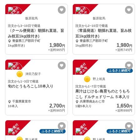
注
文
受
付
停
止
注
文
受
付
停
止
中
中
飯原龍馬
飯原龍馬
注文から3~10日で発送
注文から2~10日で発送
〈クール便発送〉朝採れ直送、旨
〈常温発送〉朝採れ直送、旨み枝
み枝豆1kg(枝付き)
豆1kg(枝付き)
青森県三戸郡田子町
青森県三戸郡田子町
1,980
1,980
1kg(枝付き)
1kg(枝付き)
円
円
+送料
965円
+送料
745円
注
文
受
付
停
止
注
文
受
付
停
止
中
中
ふるさと納税可
津田乃梨子
野上裕真
注文から1~3日で発送
旬のとうもろこし10本入り
注文から1~7日で発送
果汁はじける♪島育ちのとうもろ
こし ドルチェドリーム ５本入り
千葉県富里市
兵庫県南あわじ市
2,700
1,650
10本入
1箱5本入り
円
円
+送料
965円
+送料
998円
注
文
受
付
停
止
注
文
受
付
停
止
中
中
ふるさと納税可
ふるさと納税可
野上裕真
野上裕真