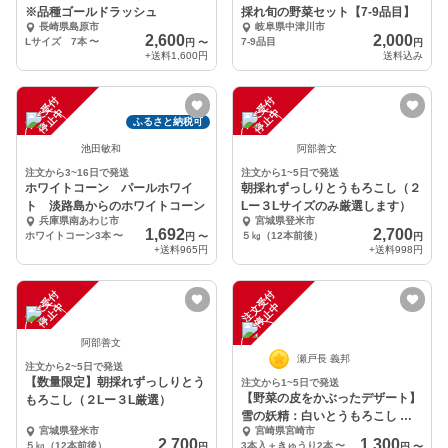
※品種ゴールドラッシュ
採れ旬の野菜セット【7-9品目】
長崎県島原市
岐阜県中津川市
2,600
2,000
Lサイズ 7本
〜
7-9品目
円
〜
円
+送料
1,600円
送料込み
注
文
受
付
停
止
注
文
受
付
停
止
中
中
ふるさと納税可
池田敏和
阿部善文
注文から3~16日で発送
注文から1~5日で発送
ホワイトコーン パールホワイ
朝採れずっしりとうもろこし（２
ト 淡路島からのホワイトコーン
Lー３Lサイズのみ厳選します）
兵庫県南あわじ市
宮城県登米市
1,692
2,700
ホワイトコーン3本
〜
５㎏（12本前後）
円
〜
円
+送料
965円
+送料
998円
注
文
受
付
停
止
注
文
受
付
停
止
中
中
阿部善文
瀬戸長 義邦
注文から2~5日で発送
【数量限定】朝採れずっしりとう
注文から1~5日で発送
【野菜の皮をかぶったデザート】
もろこし（２Lー３L厳選）
雪の妖精：白いとうもろこし ※
宮城県登米市
宮崎県宮崎市
概要 要チェック
2,700
1,300
５㎏（12本前後）
3本入＋きゅうり2本
〜
円
円
〜