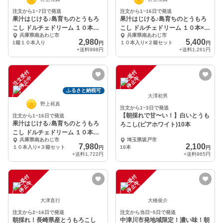
注文から1~7日で発送
注文から1~16日で発送
果汁はじける♪島育ちのとうもろ
果汁はじける♪島育ちのとうもろ
こし ドルチェドリーム １０本入
こし ドルチェドリーム １０本×２
兵庫県南あわじ市
兵庫県南あわじ市
り
箱セット
2,980
5,400
1箱１０本入り
１０本入り×２箱セット
円
円
+送料
998円
+送料
1,261円
注
文
受
付
停
止
注
文
受
付
停
止
中
中
ふるさと納税可
大澤初男
野上裕真
注文から1~3日で発送
【朝採れで甘〜い！】白いとうも
注文から1~16日で発送
果汁はじける♪島育ちのとうもろ
ろこし(ピアホワイト)10本
こし ドルチェドリーム １０本入
兵庫県南あわじ市
埼玉県坂戸市
り×３箱セット
7,980
2,100
１０本入り×３箱セット
10本
円
円
+送料
1,722円
+送料
965円
注
文
受
付
停
止
注
文
受
付
停
止
中
中
大津直行
大橋俊介
注文から2~16日で発送
注文から当日~5日で発送
朝採れ！長崎県産とうもろこし
中津川市発地域限定！濃い味！朝