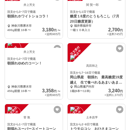
中
中
井上芳文
関 賢一郎
注文から3~7日で発送
注文から1日で発送
朝採れホワイトショコラ！
糖度１8度のとうもろこし（7月
20日糖度更新）
神奈川県厚木市
福井県福井市
3,180
2,700
400g前後 10本
〜
一箱１０本入り
円
〜
円
+送料
965円
+送料
745円
注
文
受
付
停
止
注
文
受
付
停
止
中
中
井上芳文
注文から2~7日で発送
朝採れゆめのコーン！
髙田和之
注文から7~16日で発送
岡山県産 朝採れ 最高糖度19度
越え 生で食べれるあまいあま〜
神奈川県厚木市
岡山県瀬戸内市
いとうもろこし
3,358
3,240
450g前後 10本
〜
1箱(8本〜12本)
円
〜
円
+送料
965円
+送料
1,370円
注
文
受
付
停
止
注
文
受
付
停
止
中
中
菅 敦
土本昌亨
注文から1~7日で発送
注文から2~8日で発送
朝採れスーパースイートコーン
トウモロコシ おひさまコーン