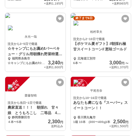
+送料
1,195円
+送料
965円
終了まで6日
柏村章夫
永光一哉
注文から2~10日で発送
【ポケマル夏ギフト】//朝採れ極
注文から3~5日で発送
☆キャンプにもお薦め❗️バーベキ
甘スイートコーン// 恵味ゴールド
ュー・グリル用朝獲れ野菜特選セ
福岡県糸島市
北海道江別市
ット・福岡県糸島産
3,240
3,000
☆キャンプにもお薦め❗️☆バーベキュー・グリル用朝獲れ野菜特選セット・福岡県糸島産
6本
〜
円
円
〜
+送料
1,600円
+送料
1,370円
注
文
受
付
停
止
注
文
受
付
停
止
中
中
平尾杏奈
齋藤智晴
注文から10~16日で発送
あなたも虜になる『スーパー』ス
注文から当日~1日で発送
農家直送！！！ 朝採れ 甘々
イートコーン！！
娘 とうもろこし 二等品 4
静岡県磐田市
香川県丸亀市
本〜5本
2,300
2,500
４本〜5本
1箱 10本 (300〜400g)/本
円
円
送料込み
+送料
1,500円