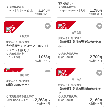
甘いあまい!!
長崎県島原市
福井県坂井市
3,240
1,296
11〜14本入り4.5kg以上
350g～400g/本×6本入り
円
円
+送料
1,600円
+送料
690円
注
文
受
付
停
止
注
文
受
付
停
止
中
中
吉田昌弘
大谷真美
注文から1~3日で発送
【無農薬】朝採れ野菜詰め合わせ
注文から2~3日で発送
大分県産ヤングコーン（ホワイト
セット
ショコラ）訳あり
大分県国東市
大阪府羽曳野市
1,058
2,700
１０〜１３本
野菜5〜7種類
円
円
+送料
1,435円
+送料
998円
注
文
受
付
停
止
注
文
受
付
停
止
中
中
浦野博充
吉田昌弘
注文から2~7日で発送
朝採れBBQセット
注文から1~2日で発送
【無農薬】朝採れ野菜詰め合わせ
セット
宮崎県宮崎市佐土原町
大阪府羽曳野市
2,268
2,160
お試しBBQセット(2〜4人用)
〜
野菜5〜7種類
円
〜
円
+送料
965円
+送料
998円