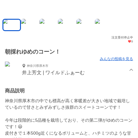
注文受付停止中
9
朝採れゆめのコーン！
みんなの投稿を見る
神奈川県厚木市
井上芳文 | ワイルドふぁーむ
商品説明
神奈川県厚木市の中でも標高が高く寒暖差が大きい地域で栽培し
ているので甘さとみずみずしさ抜群のスイートコーンです！
今年は段階的に5品種を栽培しており、その第二弾がゆめのコーン
です！😃
皮付きで１本500g近くになるボリュームと、ハチミツのような甘