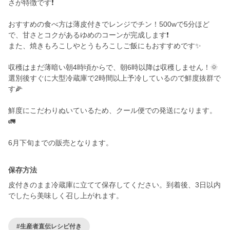
さが特徴です❗️
おすすめの食べ方は薄皮付きでレンジでチン！500wで5分ほど
で、甘さとコクがあるゆめのコーンが完成します❗️
また、焼きもろこしやとうもろこしご飯にもおすすめです✨
収穫はまだ薄暗い朝4時頃からで、朝6時以降は収穫しません！🌞
選別後すぐに大型冷蔵庫で2時間以上予冷しているので鮮度抜群で
す🌽
鮮度にこだわりぬいているため、クール便での発送になります。
🚛
6月下旬までの販売となります。
保存方法
皮付きのまま冷蔵庫に立てて保存してください。到着後、3日以内
でしたら美味しく召し上がれます。
#生産者直伝レシピ付き