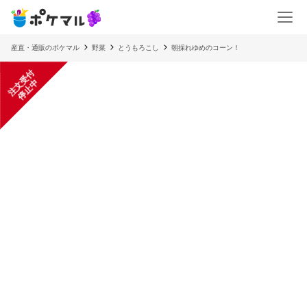
産直・通販のポケマル
野菜
とうもろこし
朝採れゆめのコーン！
注
文
受
付
停
止
中