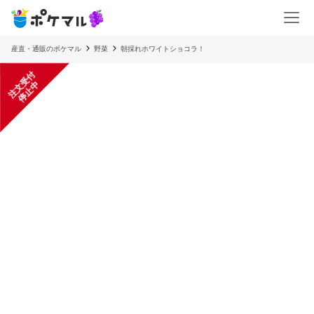
産直・通販のポケマル
野菜
朝採れホワイトショコラ！
注
文
受
付
停
止
中