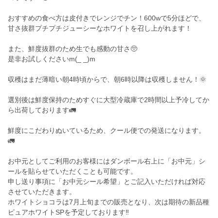
おすすめの食べ方は皮付きでレンジでチン！600wで5分ほどで、
甘さ抜群プチプチジューシーなホワイトを召し上がれます！
また、鮮度抜群のため生でも感動の甘さ🥺
是非お試しくださいm(_ _)m
収穫はまだ薄暗い朝4時頃からで、朝6時以降は収穫しません！🌞
選別後は鮮度保持のためすぐに大型冷蔵庫で2時間以上予冷してか
ら出荷しております🚛
鮮度にこだわりぬいているため、クール便での発送になります。
🚛
お中元としてご利用のお客様にはダンボール右上に「お中元」シ
ールを貼らせていただくことも可能です。
申し送り事項に「お中元シール希望」とご記入いただければ対応
させていただきます。
ホワイトショコラは7月上旬までの販売となり、次は期待の新品種
ピュアホワイトSPを予定しております‼️