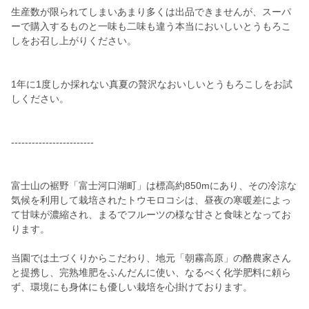
生産数が限られてしまいあまり多くは出品できませんが、スーパ
ーで購入するものと一味も二味も違う本当においしいとうもろこ
しをお召し上がりください。
1年に1度しか採れない真夏の贅沢なおいしいとうもろこしをお試
しください。
------------------------
富士山の裾野「富士河口湖町」は標高約850mにあり、その冷涼な
気候を利用して栽培されたトウモロコシは、昼夜の寒暖差によっ
て甘味が濃縮され、まるでフルーツの様な甘さと食味となってお
ります。
当園では土づくりからこだわり、地元「朝霧高原」の酪農家さん
と提携し、完熟堆肥をふんだんに使い、なるべく化学肥料に頼ら
ず、環境にも身体にも優しい栽培を心掛けております。