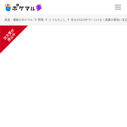
産直・通販のポケマル
野菜
とうもろこし
甘さが口の中でハジける！真夏の黄色い宝
注
文
受
付
停
止
中