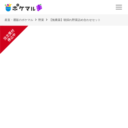
産直・通販のポケマル
野菜
【無農薬】朝採れ野菜詰め合わせセット
注
文
受
付
停
止
中