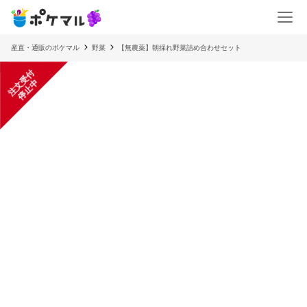
産直・通販のポケマル
野菜
【無農薬】朝採れ野菜詰め合わせセット
注
文
受
付
停
止
中