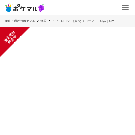
産直・通販のポケマル
野菜
トウモロコシ おひさまコーン 甘いあまい!!
注
文
受
付
停
止
中