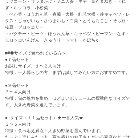
ップコーン・サラダかぶ・ミニ人参・里芋・葉たまねぎ・玉ね
ぎ・ルッコラ・小松菜
・べか菜・ほうれん草・春菊・大根・紅芯大根・芽キャベツ・レ
タス・じゃがいも・さつまいも・白菜・とうもろこし・そら豆・
枝豆・ブロッコリー
・パクチー・ビーツ・ほうれん草・キャベツ・ピーマン・なす・
モロッコいんげん・きゅうり・トマト・かぼちゃ
##◆サイズで迷われている方へ
●７品セット
お試しサイズ、１〜２人向け
特徴：一人暮らしの方、まずは試してみたい方におすすめです。
●９品セット
３〜４人向け
特徴：旬の魅力を集め、ほどよいボリュームの標準的なサイズで
す。大きめ野菜を選んでいます。
●Lサイズ（１１品セット）★一番人気★
３〜５人向け
特徴：食べ応え満点！大きめ野菜を選んでいます。
たっぷり楽しみたい方、育ち盛りのお子さんがいる家庭などには