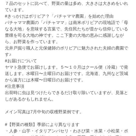
７品のセットに比べて、野菜の量は多め、大きさは大きめをいれ
ています。
#きっかけはボリビア？「パチャママ農園」を始めた理由
パチャママ農園の「パチャママ」は南米ボリビアの現地語で「母
なる大地」を意味する言葉で、先住民たちが昔から信仰している
豊穣を司る大地の神です。ここ下妻の大地の恵みに感謝しなが
ら、お野菜を作っています。
元井戸掘り職人と元保健師のボリビアに魅力された夫婦の農園で
す♪
#お届けについて
ヤマト急便でお届けします。５〜１０月はクール便（冷蔵）で発
送します。水曜日〜土曜日のお届けです。北海道、九州など茨城
から遠方には木曜〜日曜日のお届けです。
#注意事項
出荷時に虫は見つけたらできるだけ取り除いていますが、見落と
しがあるかもしれません。
メイン写真は7月中旬の収穫野菜例です。
#【野菜の種類】季節により異なります
・人参・山芋・イタリアンパセリ・わさび菜・水菜・小松菜・ポ