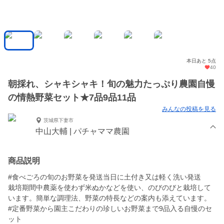
本日あと 5点
40
朝採れ、シャキシャキ！旬の魅力たっぷり農園自慢
の情熱野菜セット★7品9品11品
みんなの投稿を見る
茨城県下妻市
中山大輔 | パチャママ農園
商品説明
#食べごろの旬のお野菜を発送当日に土付き又は軽く洗い発送
栽培期間中農薬を使わず米ぬかなどを使い、のびのびと栽培して
います。簡単な調理法、野菜の特長などの案内も添えています。
#定番野菜から園主こだわりの珍しいお野菜まで9品入る自慢のセ
ット