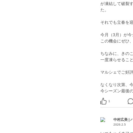
が凍結して破裂
た。
それでも立春を
今月（3月）が今
この機会にぜひ
ちなみに、きの
一度凍らせるこ
マルシェでご好
なくなり次第、
今シーズン最後
1
中村広美 |
2026.2.5