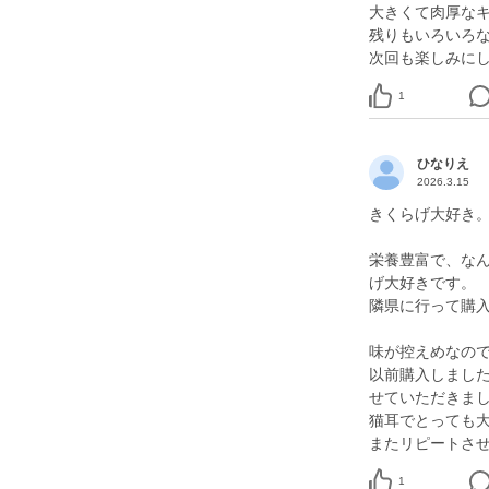
大きくて肉厚な
残りもいろいろ
次回も楽しみに
1
ひなりえ
2026.3.15
きくらげ大好き。い
栄養豊富で、な
げ大好きです。
隣県に行って購
味が控えめなの
以前購入しまし
せていただきま
猫耳でとっても大
1