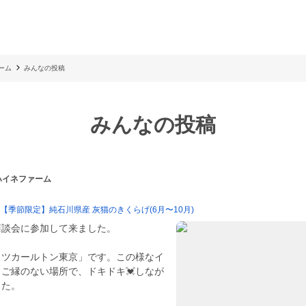
ーム
みんなの投稿
みんなの投稿
 ハイネファーム
購入【季節限定】純石川県産 灰猫のきくらげ(6月〜10月)
商談会に参加して来ました。
ッツカールトン東京」です。この様なイ
ご縁のない場所で、ドキドキ💓しなが
した。