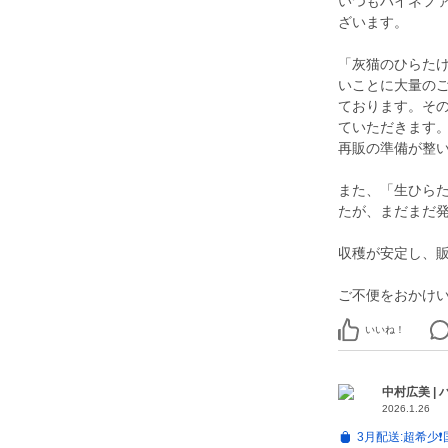
いつもハイネフ
ざいます。
「灰猫のひらた
いことに大量の
ております。そ
ていただきます
再販の準備が整
また、「生ひら
たが、まだまだ
収穫が安定し、
いいね！
中村広美 |
2026.1.26
3月配送:超希少