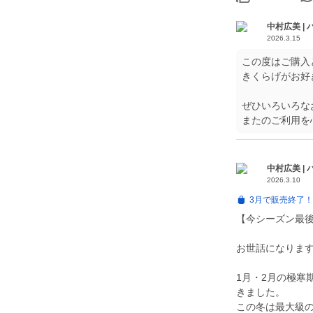
中村広美 |
2026.3.15
この度はご購入
きくらげがお好
ぜひいろいろな
またのご利用を
中村広美 |
2026.3.10
3月で販売終了
【今シーズン最
お世話になりま
1月・2月の極寒
きました。
この冬は最大級