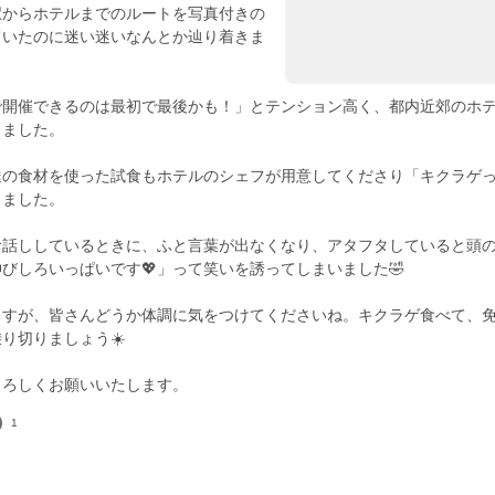
駅からホテルまでのルートを写真付きの
ていたのに迷い迷いなんとか辿り着きま
で開催できるのは最初で最後かも！」とテンション高く、都内近郊のホ
きました。
達の食材を使った試食もホテルのシェフが用意してくださり「キクラゲ
しました。
お話ししているときに、ふと言葉が出なくなり、アタフタしていると頭
びしろいっぱいです💖」って笑いを誘ってしまいました🤣
ますが、皆さんどうか体調に気をつけてくださいね。キクラゲ食べて、
り切りましょう☀️
1