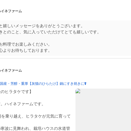
 ハイネファーム
と嬉しいメッセージをありがとうございます。
きとのこと、気に入っていただけてとても嬉しいです。
お料理でお楽しみください。
心よりお待ちしております。
 ハイネファーム
！国産・芳醇・重厚【灰猫のひらたけ】鍋にすき焼きに❣️
後のヒラタケです】
す。ハイネファームです。
期を乗り越え、ヒラタケが元気に育って
の寒波に見舞われ、栽培ハウスの水道管