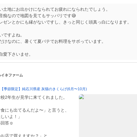
い土地にお出かけになられてお疲れになられたでしょう。
音痴なので地図を見てもサッパリです😅
レゼンとかにも縁がないですし、きっと同じく頭真っ白になります。
いですよね。
だけなのに、暑くて夏バテでお料理をサボっています。
自愛下さいませ。
 ハイネファーム
購入【季節限定】純石川県産 灰猫のきくらげ(6月〜10月)
校2年生が見学に来てくれました。
給食にも出てるんだよ〜」と言うと、
味しいよ！」
回答☺️
のお店で買えますか？」と