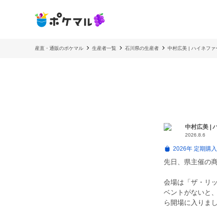
産直・通販のポケマル
生産者一覧
石川県の生産者
中村広美 | ハイネファ
中村広美 |
2026.8.6
2026年 定期
先日、県主催の
会場は「ザ・リ
ベントがないと、
ら開場に入りま