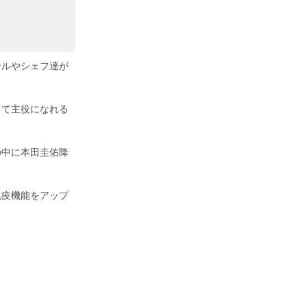
テルやシェフ達が
って主役になれる
の中に本田圭佑降
免疫機能をアップ