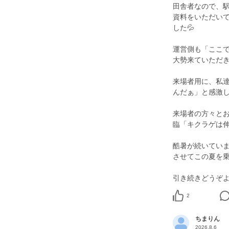
田舎者なので、
資料をいただい
した💦
運営側も「ここ
大勢来ていただ
来場者用に、私
んだぁ」と感激
来場者の方々と
臨「キクラゲは伸
酷暑が続いてい
させてこの夏を乗
2
ちまりん
2026.8.6