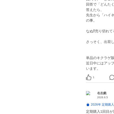
回答で「どんた
答えたら、
先生から「ハイ
の事。
なぬ⁉️売り切れて
さっそく、出荷し
単品のキクラゲ
近日中にはアッ
います。
1
右左戯
2026.6.5
2026年 定期
定期購入1回目が