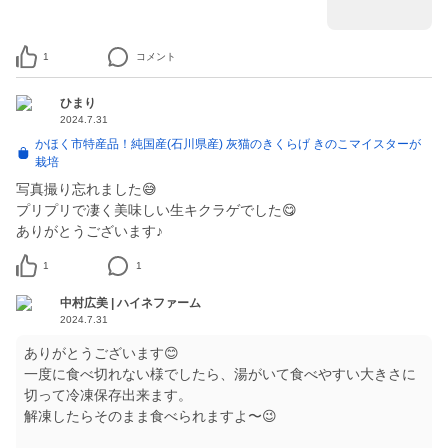
1
コメント
ひまり
2024.7.31
かほく市特産品！純国産(石川県産) 灰猫のきくらげ きのこマイスターが
栽培
写真撮り忘れました😅
プリプリで凄く美味しい生キクラゲでした😋
ありがとうございます♪
1
1
中村広美 | ハイネファーム
2024.7.31
ありがとうございます😊
一度に食べ切れない様でしたら、湯がいて食べやすい大きさに
切って冷凍保存出来ます。
解凍したらそのまま食べられますよ〜😉