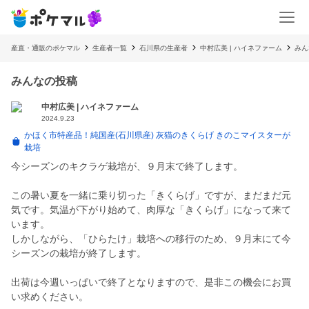
産直・通販のポケマル
生産者一覧
石川県の生産者
中村広美 | ハイネファーム
みん
みんなの投稿
中村広美 | ハイネファーム
2024.9.23
かほく市特産品！純国産(石川県産) 灰猫のきくらげ きのこマイスターが
栽培
今シーズンのキクラゲ栽培が、９月末で終了します。
この暑い夏を一緒に乗り切った「きくらげ」ですが、まだまだ元
気です。気温が下がり始めて、肉厚な「きくらげ」になって来て
います。
しかしながら、「ひらたけ」栽培への移行のため、９月末にて今
シーズンの栽培が終了します。
出荷は今週いっぱいで終了となりますので、是非この機会にお買
い求めください。