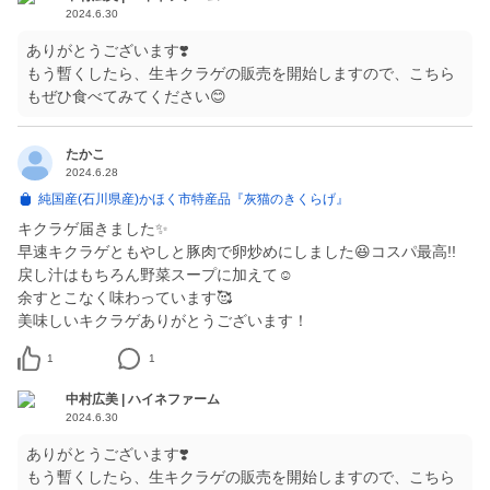
2024.6.30
ありがとうございます❣️
もう暫くしたら、生キクラゲの販売を開始しますので、こちら
もぜひ食べてみてください😊
たかこ
2024.6.28
純国産(石川県産)かほく市特産品『灰猫のきくらげ』
キクラゲ届きました✨
早速キクラゲともやしと豚肉で卵炒めにしました😆コスパ最高!!
戻し汁はもちろん野菜スープに加えて☺️
余すとこなく味わっています🥰
美味しいキクラゲありがとうございます！
1
1
中村広美 | ハイネファーム
2024.6.30
ありがとうございます❣️
もう暫くしたら、生キクラゲの販売を開始しますので、こちら