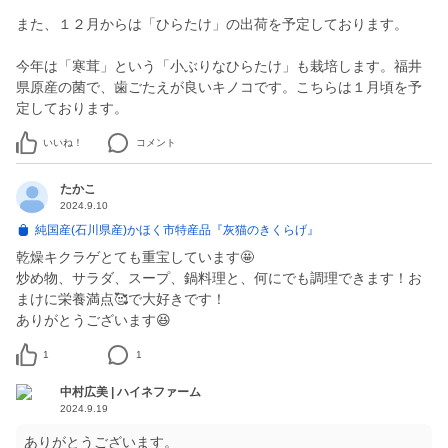
また、１２月からは「ひらたけ」の出荷を予定しております。
今年は「寒茸」という「小ぶりなひらたけ」も栽培します。福井
県原産の菌で、歯ごたえが良いキノコです。こちらは１月頃を予
定しております。
いいね！
コメント
たかこ
2024.9.10
純国産(石川県産)かほく市特産品『灰猫のきくらげ』
乾燥キクラゲとても重宝しています🤩
炒め物、サラダ、スープ、鍋料理と、何にでも調理できます！お
まけに栄養満点🥰で大好きです！
ありがとうございます😆
1
1
中村広美 | ハイネファーム
2024.9.19
ありがとうございます。