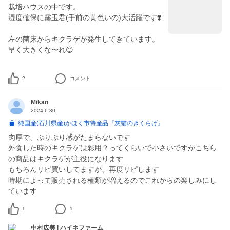
栽培ハウスの中です。
湿度確保に霧玉君(手前の黄色いの)大活躍です❣️
左の菌床からキクラゲが発生してきています。
早く大きくな〜れ😊
2
コメント
Mikan
2024.6.30
純国産(石川県産)かほく市特産品『灰猫のきくらげ』
肉厚で、ぷりぷり感がたまらないです
外食した時のキクラゲは彩用？ってくらいで小さいですがこちら
の商品はキクラゲが主役になります
もちろんリピ買いしてますが、再度リピします
時期によって販売される種類が増えるのでこれからの楽しみにし
ています
1
1
中村広美 | ハイネファーム