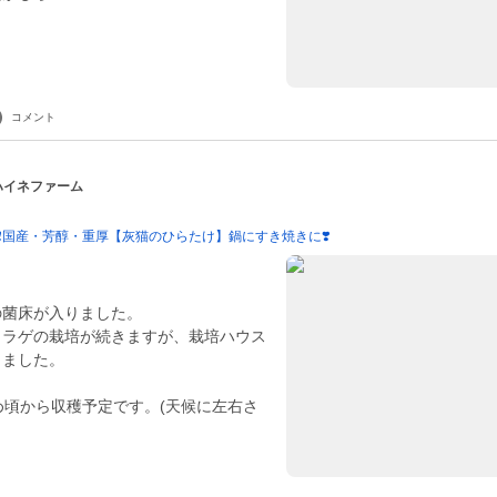
コメント
 ハイネファーム
少❗️国産・芳醇・重厚【灰猫のひらたけ】鍋にすき焼きに❣️
の菌床が入りました。
クラゲの栽培が続きますが、栽培ハウス
りました。
め頃から収穫予定です。(天候に左右さ