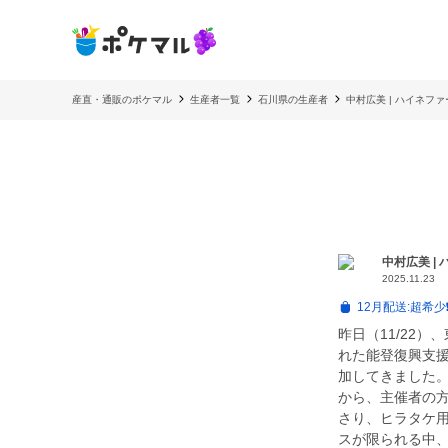
産直・通販のポケマル
生産者一覧
石川県の生産者
中村広美 | ハイネファ
中村広美 |
2025.11.23
12月配送:超希
昨日（11/22
れた能登復興支
加してきました
から、主催者の方
さり、ヒラタケ
スが限られる中