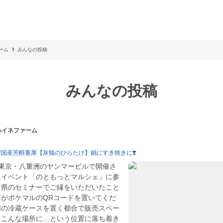
ーム
みんなの投稿
みんなの投稿
 ハイネファーム
少❗️国産芳醇重厚【灰猫のひらたけ】鍋にすき焼きに❣️
）、東京・八重洲のヤンマービルで開催さ
援イベント「のともっとマルシェ」に参
。県のセミナーでご縁をいただいたこと
がポケマルのQRコードを置いてくだ
用の冷蔵ケースを置く都合で販売スペー
、こんな場所に…という位置に落ち着き