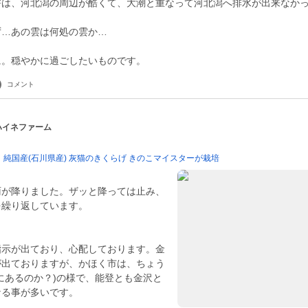
害は、河北潟の周辺が酷くて、大潮と重なって河北潟へ排水が出来なか
ず…あの雲は何処の雲か…
コメント
 ハイネファーム
純国産(石川県産) 灰猫のきくらげ きのこマイスターが栽培
雨が降りました。ザッと降っては止み、
を繰り返しています。
指示が出ており、心配しております。金
が出ておりますが、かほく市は、ちょう
にあるのか？)の様で、能登とも金沢と
なる事が多いです。