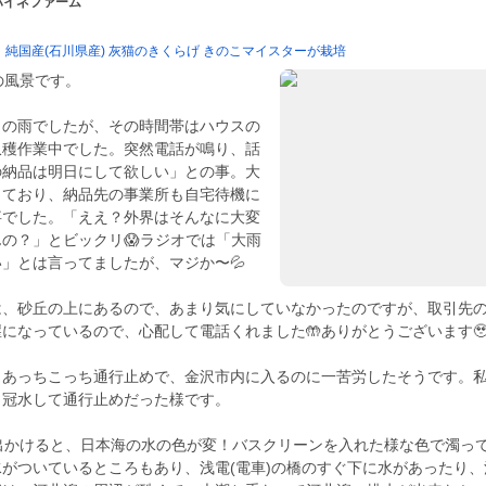
 ハイネファーム
純国産(石川県産) 灰猫のきくらげ きのこマイスターが栽培
後の風景です。
りの雨でしたが、その時間帯はハウスの
収穫作業中でした。突然電話が鳴り、話
の納品は明日にして欲しい」との事。大
しており、納品先の事業所も自宅待機に
事でした。「ええ？外界はそんなに大変
の？」とビックリ😱ラジオでは「大雨
」とは言ってましたが、マジか〜💦
は、砂丘の上にあるので、あまり気にしていなかったのですが、取引先
になっているので、心配して電話くれました🤲ありがとうございます
、あっちこっち通行止めで、金沢市内に入るのに一苦労したそうです。
く冠水して通行止めだった様です。
達に出かけると、日本海の水の色が変！バスクリーンを入れた様な色で濁っ
がついているところもあり、浅電(電車)の橋のすぐ下に水があったり