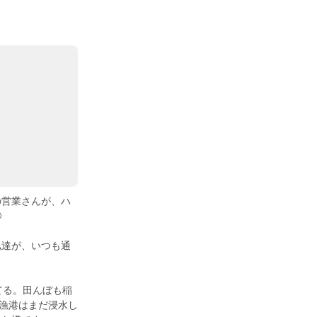
の営業さんが、ハ

私達が、いつも通
てる。田んぼも稲
、漁港はまだ浸水し