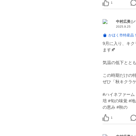
1
中村広美 |
2025.9.25
かほく市特産品！
9月に入り、キ
ます🍂
気温の低下とと
この時期だけの特
ぜひ「秋キクラ
#ハイネファーム 
培 #旬の味覚 #
の恵み #秋の
1