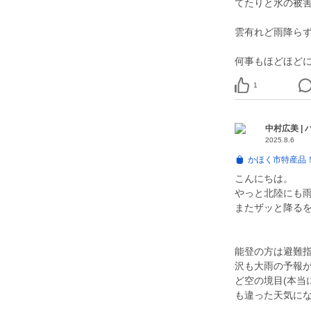
てたりと水の被
雲有れど雨降ら
1
中村広美 |
2025.8.6
かほく市特産品！
こんにちは。
やっと北陸にも
またザッと降る
能登の方は避難
沢も大雨の予報
ど空の境目(本当
も違った天気に