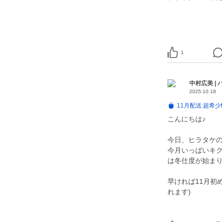
1
中村広美 |
2025.10.18
11月配送:超希
こんにちは♪
今日、ヒラタケ
今月いっぱいキ
は冬仕度が始ま
早ければ11月初