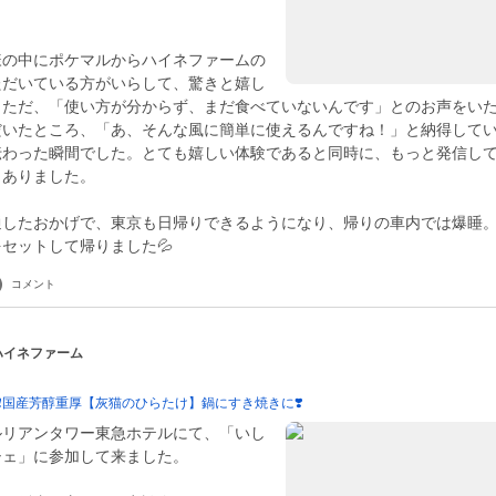
様の中にポケマルからハイネファームの
ただいている方がいらして、驚きと嬉し
。ただ、「使い方が分からず、まだ食べていないんです」とのお声をい
だいたところ、「あ、そんな風に簡単に使えるんですね！」と納得して
伝わった瞬間でした。とても嬉しい体験であると同時に、もっと発信し
もありました。
通したおかげで、東京も日帰りできるようになり、帰りの車内では爆睡
セットして帰りました💦
コメント
 ハイネファーム
少❗️国産芳醇重厚【灰猫のひらたけ】鍋にすき焼きに❣️
ルリアンタワー東急ホテルにて、「いし
シェ」に参加して来ました。