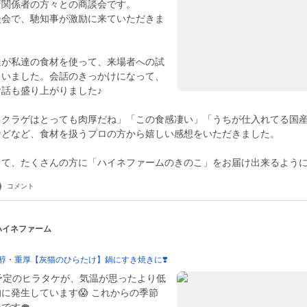
店関係者の方々との商談会です。
談会で、馳知事が激励に来ていただきま
達が私達の食材を使って、来場者への試
さいました。会話のきっかけになって、
話も盛り上がりました♪
キクラゲはとっても肉厚だね」「この食感凄い」「うちが仕入れてる国
などなど、食材を扱うプロの方から嬉しい感想をいただきました。
って、たくさんの方に「ハイネファームのきのこ」をお届け出来るよう
コメント
 ハイネファーム
芳醇・重厚【灰猫のひらたけ】鍋にすき焼きに❣️
予定のヒラタケが、気温が思ったより低
に発生しています😱 これからの季節