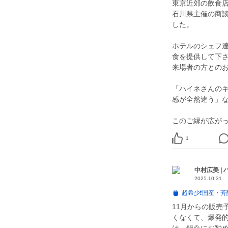
東京近郊の飲食
石川県主催の商
した。
ホテルのシェフ
食を提供して下
来場者の方とのお
「ハイネさんの
感が全然違う」
このご縁が広が
1
中村広美 |
2025.10.31
超希少❗️国産・
11月からの販売
くなくて、爆発的