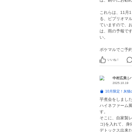
は、鍋🍲にお勧め
これらは、11月
る、ビブリオマ
ていますので、
は、雨の予報で
い。
いいね！
中村広美 |
2025.10.19
10月限定！灰猫
芋煮会をしまし
ハイネファーム
す。
そこに、自家製レ
コ)を入れて、身
デトックス出来た