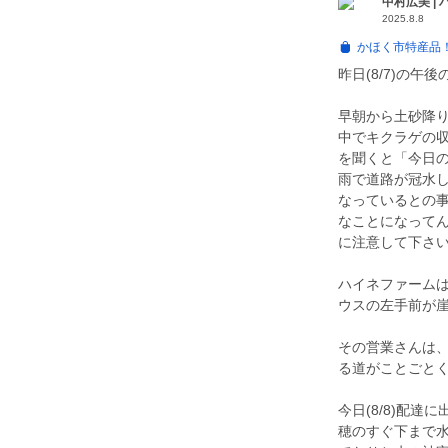
中村広美 |
2025.8.8
かほく市特産品！
昨日(8/7)の午
早朝から土砂降
中でキクラゲの
を聞くと「今日
雨で道路が冠水
なっているとの
なことになってん
に注意して下さい
ハイネファーム
ウスの左手前が崖
その営業さんは
る道がことごと
今日(8/8)配
穂のすぐ下まで水