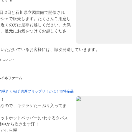
です🍄
1日.2日と石川県立図書館で開催され
ルシェで販売します。たくさんご用意し
お近くの方は是非お越しください。天気
す。足元にお気をつけてお越しくださ
コメント
 ハイネファーム
の秋きくらげ 肉厚プリップリ！かほく市特産品
た！
風なので、キクラゲたっぷり入ってま
ットホットペッパー(いわゆるタバス
体中から吹き出す汗！
かしら🤣