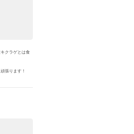
産キクラゲとは食
に頑張ります！