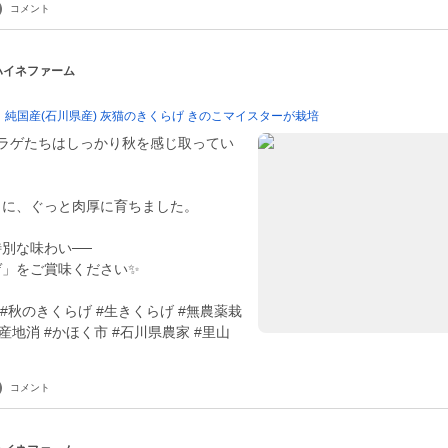
コメント
 ハイネファーム
純国産(石川県産) 灰猫のきくらげ きのこマイスターが栽培
クラゲたちはしっかり秋を感じ取ってい
もに、ぐっと肉厚に育ちました。
別な味わい──
ゲ」をご賞味ください✨
#秋のきくらげ #生きくらげ #無農薬栽
地産地消 #かほく市 #石川県農家 #里山
コメント