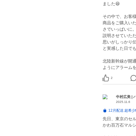
ました😆
その中で、お客
商品をご購入い
さでいっぱいに
説明させていた
思いがしっかり
と実感した日で
北陸新幹線が開
ようにアラームを
2
中村広美 |
2025.11.6
12月配送:超希
先日、東京のセ
かわ百万石マル