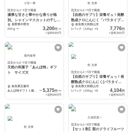
小宮一希
乾 充孝
注文から1~7日で発送
注文から1~7日で発送
濃厚な甘さと華やかな香りが格
【自然のサプリ】栄養ギュ！発酵
別。シャインマスカットの干しぶ
熟成クロにんにく「バラタイプ
長野県中野市
奈良県大和郡山市
どう250ｇ～1kg
100g×12パック」
3,200
7,776
250ｇ
〜
1パック（120g）×3
円
〜
円
+送料
690円
+送料
360円
堀内俊孝
注文から2~7日で発送
乾 充孝
天然の和菓子「あんぽ柿」ギフ
ト サイズ大
注文から1~7日で発送
【自然のサプリ】栄養ギュっ！発
酵熟成クロにんにく[バラタイプ
奈良県五條市
奈良県大和郡山市
100g×6パック]
5,375
4,104
あんぽ柿ギフト１個入×10P
〜
1パック（100g）×6
円
〜
円
+送料
965円
+送料
900円
久保田恵一
注文から1~3日で発送
乾 充孝
【セット割】梨のドライフルーツ