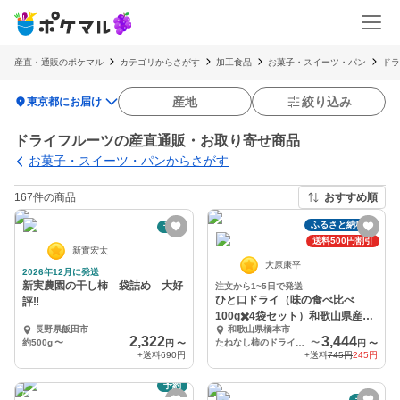
産直・通販のポケマル
カテゴリからさがす
加工食品
お菓子・スイーツ・パン
ドラ
location_on
産地
絞り込み
東京都にお届け
ドライフルーツの産直通販・お取り寄せ商品
お菓子・スイーツ・パンからさがす
167件の商品
おすすめ順
ふるさと納税可
予約
送料500円割引
新實宏太
大原康平
2026年12月に発送
新実農園の干し柿 袋詰め 大好
注文から1~5日で発送
ひと口ドライ（味の食べ比べ
評‼️
100g✖️4袋セット）和歌山県産柿
長野県飯田市
和歌山県橋本市
使用
2,322
3,444
約500g
〜
たねなし柿のドライフルーツ100g×２袋 富有柿のドライフルーツ100g×２袋
〜
円
〜
円
〜
+送料
690円
+送料
745円
245円
予約
予約