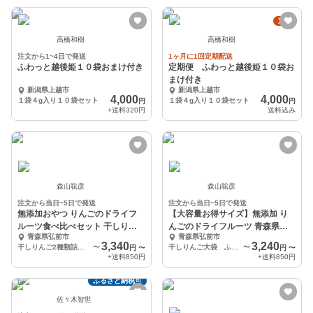
定期
高橋和樹
高橋和樹
注文から1~4日で発送
1ヶ月に1回定期配送
ふわっと越後姫１０袋おまけ付き
定期便 ふわっと越後姫１０袋お
まけ付き
新潟県上越市
新潟県上越市
4,000
4,000
１袋４g入り１０袋セット
１袋４g入り１０袋セット
円
円
+送料
320円
送料込み
森山聡彦
森山聡彦
注文から当日~5日で発送
注文から当日~5日で発送
無添加おやつ りんごのドライフ
【大容量お得サイズ】無添加 り
ルーツ食べ比べセット 干しりん
んごのドライフルーツ 青森県特
青森県弘前市
青森県弘前市
ご ドライりんご
別栽培 干しりんご
3,340
3,240
干しりんご2種類詰合せｾｯﾄ（ふじ3袋・ﾐｯｸｽ2袋）
〜
干しりんご大袋 ふじ200g
〜
円
〜
円
〜
+送料
850円
+送料
850円
ふるさと納税可
佐々木智世