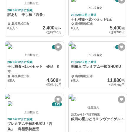
上山根有史
上山根有史
2026年12月に発送
訳あり 干し柿「西条」
2026年12月に発送
干し柿食べ比べセット8玉
島根県松江市
島根県松江市
2,400
5,400
8玉入
〜
8玉入
円
〜
円
+送料
780円
+送料
780円
予約
予約
上山根有史
上山根有史
2026年12月に発送
2026年12月に発送
干し柿食べ比べセット 優品 8
桐箱入 プレミアム干柿 SHUKU
玉
島根県松江市
島根県松江市
4,600
11,880
8玉入
8玉入
円
円
+送料
780円
+送料
780円
予約
佐藤直人
上山根有史
注文から3~7日で発送
銀河の星ぶどう® ツヴァイゲルト
2026年12月に発送
プレミアム干柿SHUKU「西
条」 島根県特産品