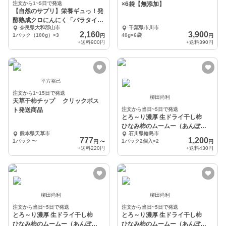
注文から1~5日で発送
×6袋【無添加】
【自然のサプリ】栄養ギュっ！発
酵熟成クロにんにく「バラタイプ
奈良県大和郡山市
千葉県市川市
100g×3パック」
2,160
3,900
1パック（100g）×3
40g×6袋
円
円
+送料
900円
+送料
390円
平方裕己
注文から1~15日で発送
柳田尚利
天草干柿チップ クリックポス
ト発送商品
注文から当日~5日で発送
とろ～り濃厚 生ドライ干し柿
ひなみ柿のムームー（あんぽ
熊本県天草市
石川県輪島市
柿） お試し２袋セット
777
1,200
1パック
〜
1パック2個入×2
円
〜
円
+送料
220円
+送料
430円
柳田尚利
柳田尚利
注文から当日~5日で発送
注文から当日~5日で発送
とろ～り濃厚 生ドライ干し柿
とろ～り濃厚 生ドライ干し柿
ひなみ柿のムームー（あんぽ
ひなみ柿のムームー（あんぽ