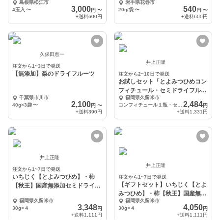
島根県松江市
岩手県花巻市
3,000
540
4玉入
〜
20g/袋
〜
円
〜
円
〜
+送料
600円
+送料
600円
久保田恵一
井上正隆
注文から1~3日で発送
【無添加】梨のドライフルーツ
注文から2~10日で発送
お試しセット「とよみつひめコン
フィチュール・セミドライフルー
千葉県市川市
福岡県久留米市
ツ」
2,100
2,484
40g×3袋
〜
コンフィチュール１瓶・セミドライフルーツ１パック
円
〜
円
+送料
390円
+送料
1,331円
井上正隆
井上正隆
注文から1~7日で発送
いちじく【とよみつひめ】・柿
注文から1~7日で発送
【ギフトセット】いちじく【とよ
【秋王】国産無添加セミドライフ
みつひめ】・柿【秋王】国産無添
ルーツ
福岡県久留米市
福岡県久留米市
加セミドライフルーツ
3,348
4,050
30g×４
30g×４
円
円
+送料
1,111円
+送料
1,111円