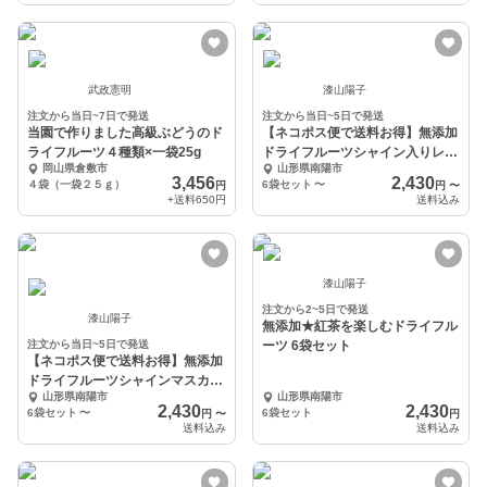
武政憲明
漆山陽子
注文から当日~7日で発送
注文から当日~5日で発送
当園で作りました高級ぶどうのド
【ネコポス便で送料お得】無添加
ライフルーツ４種類×一袋25g
ドライフルーツシャイン入りレー
岡山県倉敷市
山形県南陽市
ズン
3,456
2,430
４袋（一袋２５ｇ）
6袋セット
〜
円
円
〜
+送料
650円
送料込み
漆山陽子
注文から2~5日で発送
漆山陽子
無添加★紅茶を楽しむドライフル
注文から当日~5日で発送
ーツ 6袋セット
【ネコポス便で送料お得】無添加
ドライフルーツシャインマスカッ
山形県南陽市
山形県南陽市
トレーズン
2,430
2,430
6袋セット
〜
6袋セット
円
〜
円
送料込み
送料込み