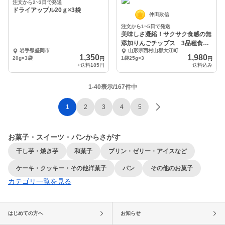
注文から2~3日で発送
ドライアップル20ｇ×3袋
仲田政信
注文から1~5日で発送
美味しさ凝縮！サクサク食感の無
添加りんごチップス 3品種食べ
岩手県盛岡市
山形県西村山郡大江町
比べ3袋セット。
1,350
1,980
20g×3袋
1袋25g×3
円
円
+送料
185円
送料込み
1-40表示/167件中
1
2
3
4
5
お菓子・スイーツ・パンからさがす
干し芋・焼き芋
和菓子
プリン・ゼリー・アイスなど
ケーキ・クッキー・その他洋菓子
パン
その他のお菓子
カテゴリ一覧を見る
はじめての方へ
お知らせ