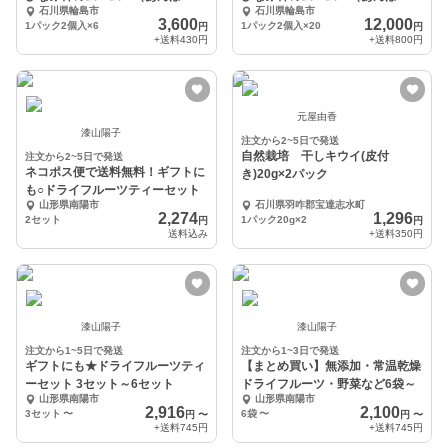
石川県輪島市
石川県輪島市
柿） 6袋セット
柿） 20袋セット
3,600
12,000
1パック2個入×6
1パック2個入×20
円
円
+送料
430円
+送料
800円
元屋由香
漆山陽子
注文から2~5日で発送
自然栽培 干しキウイ(皮付
注文から2~5日で発送
ネコポス便で送料無料！ギフトに
き)20g×2パック
も○ドライフルーツティーセット
山形県南陽市
石川県羽咋郡宝達志水町
2,274
1,296
2セット
1パック20g×2
円
円
送料込み
+送料
350円
漆山陽子
漆山陽子
注文から1~5日で発送
注文から1~3日で発送
ギフトにも★ドライフルーツティ
【まとめ買い】無添加・常温乾燥
ーセット 3セット～6セット
ドライフルーツ・野菜など6袋～
山形県南陽市
山形県南陽市
2,916
2,100
3セット
〜
6袋
〜
円
〜
円
〜
+送料
745円
+送料
745円