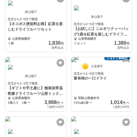
漆山陽子
漆山陽子
注文から2~5日で発送
【ネコポス便送料お得】紅茶を楽
注文から2~5日で発送
【お試しに】ニルギリティーバッ
しむドライフルーツセット
グ1袋＆紅茶を楽しむドライフル
山形県南陽市
山形県南陽市
ーツ２点セット
1,830
1,380
１箱
１セット
円
円
送料込み
送料込み
ふるさと納税可
大原康平
注文から1~5日で発送
漆山陽子
富有柿の一口ドライ
注文から1~3日で発送
【ギフトや手土産に】無添加常温
乾燥ドライフルーツ山形ミックス
山形県南陽市
和歌山県橋本市
3個セット
3,988
1,014
3個入り 1箱
〜
100g✖️1袋
〜
円
〜
円
〜
+送料
745円
+送料
745円