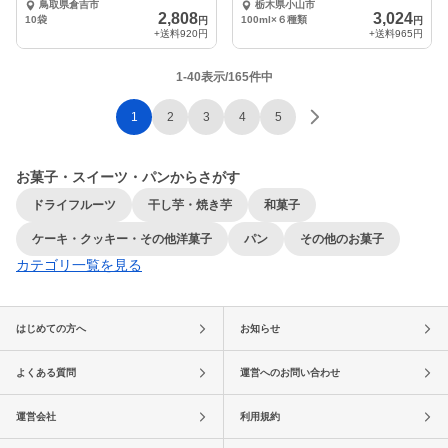
鳥取県倉吉市
栃木県小山市
2,808
3,024
10袋
100ml×６種類
円
円
+送料
920円
+送料
965円
1-40表示/165件中
1
2
3
4
5
お菓子・スイーツ・パンからさがす
ドライフルーツ
干し芋・焼き芋
和菓子
ケーキ・クッキー・その他洋菓子
パン
その他のお菓子
カテゴリ一覧を見る
はじめての方へ
お知らせ
よくある質問
運営へのお問い合わせ
運営会社
利用規約