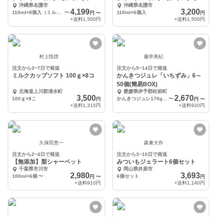
沖縄県名護市
沖縄県名護市
ク・カカオニブ)
ム5種6個入り
4,199
3,200
110ml×8個入（ミルク4個・カカオニブ4個)
〜
110ml×6個入
円
〜
円
+送料
1,500円
+送料
1,500円
村上悦啓
藤井美紀
注文から3~7日で発送
注文から5~14日で発送
ミルクカップソフト 100ｇ×8コ
かんきつジュレ「いちずみ」6～
50個(簡易BOX)
北海道上川郡清水町
愛媛県伊予郡松前町
3,500
2,670
100ｇ×8こ
かんきつジュレ170g×6個
〜
円
円
〜
+送料
1,315円
+送料
920円
久保田恵一
森兼大作
注文から2~4日で発送
注文から3~10日で発送
【無添加】梨シャーベット
みついもジェラート6個セット
千葉県市川市
岡山県井原市
2,980
3,693
100ml×6個
〜
6個セット
円
〜
円
+送料
910円
+送料
1,140円