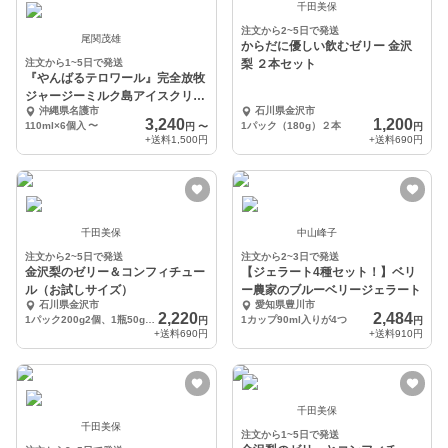
千田美保
注文から2~5日で発送
尾関茂雄
からだに優しい飲むゼリー 金沢
注文から1~5日で発送
梨 ２本セット
『やんばるテロワール』完全放牧
ジャージーミルク島アイスクリー
沖縄県名護市
石川県金沢市
ム（ミルク味)
3,240
1,200
110ml×6個入
〜
1パック（180g）２本
円
〜
円
+送料
1,500円
+送料
690円
千田美保
中山峰子
注文から2~5日で発送
注文から2~3日で発送
金沢梨のゼリー＆コンフィチュー
【ジェラート4種セット！】ベリ
ル（お試しサイズ）
ー農家のブルーベリージェラート
石川県金沢市
愛知県豊川市
2,220
2,484
1パック200g2個、1瓶50g２個
1カップ90ml入りが4つ
円
円
+送料
690円
+送料
910円
千田美保
千田美保
注文から1~5日で発送