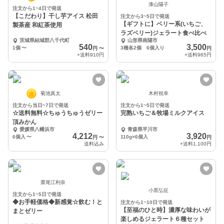
漆山陽子
注文から1~4日で発送
【こだわり】干し芋アイス 松田
注文から3~5日で発送
【ギフトに】ベリー系(いちご、
製茶産 和紅茶使用
ラズベリー)ジェラート食べ比べ
茨城県結城郡八千代町
山形県南陽市
540
3,500
1個
〜
3種各2個 6個入り
円
〜
円
+送料
910円
+送料
965円
菊池真太
木村祝幸
注文から当日~7日で発送
注文から1~5日で発送
☆送料無料☆ちゅうちゅうゼリー
完熟いちご＆牧場ミルクアイス
頂みかん
愛媛県八幡浜市
青森県平川市
4,212
3,920
6個入
〜
110g×6個入
円
〜
円
送料込み
+送料
1,100円
齋尾江利奈
小黒弘征
注文から1~5日で発送
◆お手軽価格◆新感覚☆飲む！と
注文から1~10日で発送
【至福のひと時】濃厚な味わいが
まとゼリー
楽しめるジェラート６種セット