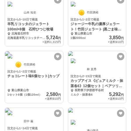
山本 知史
竹田満裕
注文から5~10日で発送
注文から1~2日で発送
羊乳リコッタのジェラート
ジャージー牛乳の濃厚ジェラー
100ml×8個 石狩ひつじ牧場
ト！竹田ジェラート |黒ごま味
北海道石狩市
富山県富山市
★2000ml★
5,724
3,850
北海道産羊乳リコッタチーズのジェラート（冷凍）
1個2000ml
円
円
+送料
1,315円
+送料
910円
竹田満裕
林 直秀
注文から1~2日で発送
チョコレート味6個セット|カップ
注文から2~15日で発送
カップアイス《ピュアミルク・抹
茶各6》12個セット｜ペアツリー
富山県富山市
長野県下伊那郡平谷村
ファーム
2,580
5,292
1セット6個（1個120ml）
ミルク・抹茶各6
円
円
+送料
910円
+送料
910円
田中 厳
注文から1~14日で発送
漆山陽子