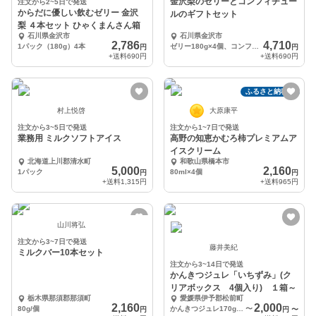
金沢梨のゼリーとコンフィチュー
注文から2~5日で発送
からだに優しい飲むゼリー 金沢
ルのギフトセット
梨 ４本セット ひゃくまんさん箱
石川県金沢市
石川県金沢市
2,786
4,710
1パック（180g）4本
ゼリー180g×4個、コンフィチュール120g×1瓶、50g×1瓶
円
円
+送料
690円
+送料
690円
ふるさと納税可
村上悦啓
大原康平
注文から3~5日で発送
注文から1~7日で発送
業務用 ミルクソフトアイス
高野の知恵かむろ柿プレミアムア
イスクリーム
北海道上川郡清水町
和歌山県橋本市
5,000
2,160
1パック
80ml×4個
円
円
+送料
1,315円
+送料
965円
山川将弘
注文から3~7日で発送
藤井美紀
ミルクバー10本セット
注文から3~14日で発送
かんきつジュレ「いちずみ」(ク
リアボックス 4個入り) １箱～
栃木県那須郡那須町
愛媛県伊予郡松前町
2,160
2,000
80g/個
かんきつジュレ170g×4個(クリアボックス入り)
〜
円
円
〜