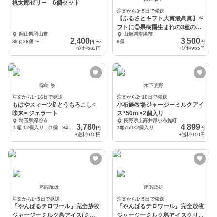
桃太郎ゼリー 6個セット
注文から3~5日で発送
【ふるさとギフト大賞最高賞】ギ
フトに◎果樹園生まれの3種のぶ
岡山県岡山市
山形県南陽市
どうジェラート
2,400
3,500
86ｇ×6個
〜
6個
円
〜
円
+送料
680円
+送料
965円
篠崎 祭
木下荒野
注文から1~16日で発送
注文から2~10日で発送
もはやスィーツ⁉️ とうもろこし<
小布施牧場ジャージーミルクアイ
味来> ジェラート
ス750ml×2個入り
埼玉県深谷市
長野県上高井郡小布施町
3,780
4,899
１箱 12個入り (1個 94ml )
1箱750×2個入り
円
円
+送料
910円
+送料
910円
尾関茂雄
尾関茂雄
注文から1~5日で発送
注文から1~5日で発送
『やんばるテロワール』完全放牧
『やんばるテロワール』完全放牧
ジャージーミルク島アイス(ミル
ジャージーミルク島アイスクリー