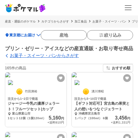
産直・通販のポケマル
カテゴリからさがす
加工食品
お菓子・スイーツ・パン
プリ
location_on
産地
絞り込み
東京都にお届け
プリン・ゼリー・アイスなどの産直通販・お取り寄せ商品
お菓子・スイーツ・パンからさがす
165件の商品
おすすめ順
竹田満裕
湧川博昭
注文から1~2日で発送
注文から5~10日で発送
ジャージー牛乳の濃厚ジェラー
【ギフト対応可】宮古島の果実と
ト！フルーツセット|カップ
人の想いをつなぐジェラート
富山県富山市
沖縄県宮古島市
5,160
3,456
1セット12個（1個120ml）
１パック（100ml） 6個
円
円
+送料
910円
+送料
1,331円