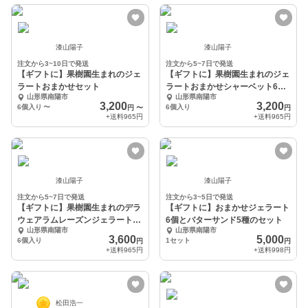
漆山陽子
漆山陽子
注文から3~10日で発送
注文から5~7日で発送
【ギフトに】果樹園生まれのジェ
【ギフトに】果樹園生まれのジェ
ラートおまかせセット
ラートおまかせシャーベット6個
山形県南陽市
山形県南陽市
セット
3,200
3,200
6個入り
〜
6個入り
円
〜
円
+送料
965円
+送料
965円
漆山陽子
漆山陽子
注文から5~7日で発送
注文から3~5日で発送
【ギフトに】果樹園生まれのデラ
【ギフトに】おまかせジェラート
ウェアラムレーズンジェラート6
6個とバターサンド5種のセット
山形県南陽市
山形県南陽市
個セット
3,600
5,000
6個入り
1セット
円
円
+送料
965円
+送料
998円
松田浩一