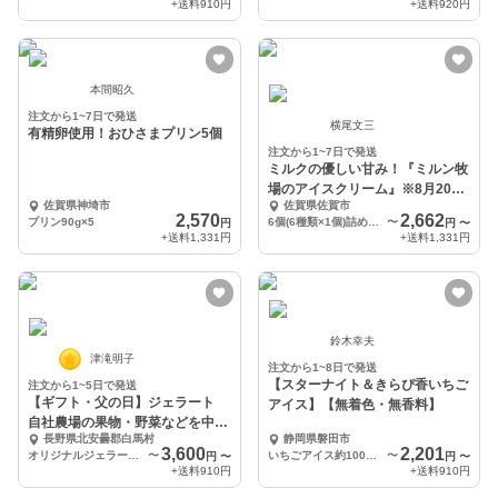
+送料
910円
+送料
920円
本間昭久
注文から1~7日で発送
横尾文三
有精卵使用！おひさまプリン5個
注文から1~7日で発送
ミルクの優しい甘み！『ミルン牧
場のアイスクリーム』※8月20日
佐賀県神埼市
佐賀県佐賀市
製造分から出荷
2,570
2,662
プリン90g×5
6個(6種類×1個)詰め合わせ
〜
円
円
〜
+送料
1,331円
+送料
1,331円
鈴木幸夫
津滝明子
注文から1~8日で発送
【スターナイト＆きらぴ香いちご
注文から1~5日で発送
【ギフト・父の日】ジェラート
アイス】【無着色・無香料】
自社農場の果物・野菜などを中心
長野県北安曇郡白馬村
静岡県磐田市
に【おまかせセット】
3,600
2,201
オリジナルジェラート6個入り(1個100ml）
〜
いちごアイス約100ml×6個入
〜
円
〜
円
〜
+送料
910円
+送料
910円