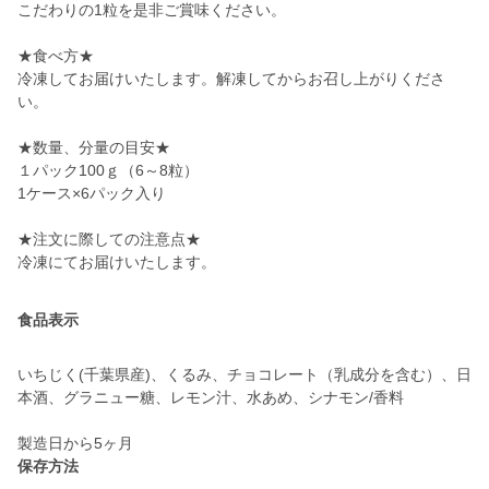
こだわりの1粒を是非ご賞味ください。
★食べ方★
冷凍してお届けいたします。解凍してからお召し上がりくださ
い。
★数量、分量の目安★
１パック100ｇ（6～8粒）
1ケース×6パック入り
★注文に際しての注意点★
冷凍にてお届けいたします。
食品表示
いちじく(千葉県産)、くるみ、チョコレート（乳成分を含む）、日
本酒、グラニュー糖、レモン汁、水あめ、シナモン/香料
製造日から5ヶ月
保存方法