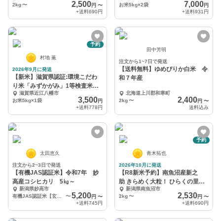
2,500
7,000
2kg
〜
お米5kg×2袋
円
〜
円
+送料
690円
+送料
931円
予約
田中芳明
村地 薫
注文から1~7日で発送
【送料無料】ゆめぴりか白米 令
2026年9月に発送
【新米】滋賀県認証:環境こだわ
和７年産
り米「みずかがみ」1等検査米
滋賀県近江八幡市
北海道上川郡和寒町
5kg
3,500
2,400
お米5kg×1袋
2kg
〜
円
円
〜
+送料
778円
送料込み
予約
太田恵久
青木拓也
注文から2~3日で発送
2026年10月に発送
【有機JAS認証米】令和7年 妙
【R8新米予約】南魚沼産新之
高産コシヒカリ 5㎏～
助 きらめく大粒！ ひらくの里フ
新潟県妙高市
新潟県南魚沼市
ァーム
5,200
2,530
有機JAS認証米【玄米】5㎏
〜
2kg
〜
円
〜
円
〜
+送料
745円
+送料
690円