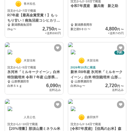
注文から2~10日で発送
青木拓也
令和7年度産 藤兵衛 新之助
注文から2~7日で発送
R7年産【最高金賞受賞！】もっ
ちり甘い！南魚沼産コシヒカリ
新潟県南魚沼市
新潟県長岡市
ひらくの里ファーム
2,750
4,800
2kg
〜
新之助5キロ
〜
円
〜
円
〜
+送料
690円
+送料
745円
予約
木賀佳南
木賀佳南
注文から1~5日で発送
2026年10月に発送
氷河米「ミルキークイーン」白米
新米 R8年産 氷河米「ミルキーク
特別栽培米 令和７年産 山形県庄
イーン」白米 特別栽培米 山形県
山形県酒田市
山形県酒田市
内産
庄内産
6,090
2,720
白米５ｋｇ
白米2kg
〜
円
円
〜
送料込み
送料込み
人見公也
森田慎平
注文から1~10日で発送
注文から3~14日で発送
【20%増量】那須山麓ミネラル米
[令和7年度産] 【但馬のお米】森