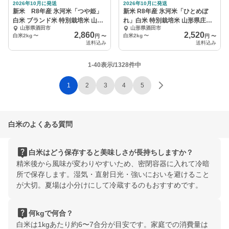
2026年10月に発送
2026年10月に発送
新米 R8年産 氷河米「つや姫」
新米 R8年産 氷河米「ひとめぼ
白米 ブランド米 特別栽培米 山形
れ」白米 特別栽培米 山形県庄内
山形県酒田市
山形県酒田市
県庄内産
産
2,860
2,520
白米2kg
〜
白米2kg
〜
円
〜
円
〜
送料込み
送料込み
1-40表示/1328件中
1
2
3
4
5
白米のよくある質問
live_help
白米はどう保存すると美味しさが長持ちしますか？
精米後から風味が変わりやすいため、密閉容器に入れて冷暗
所で保存します。湿気・直射日光・強いにおいを避けること
が大切。夏場は小分けにして冷蔵するのもおすすめです。
live_help
何kgで何合？
白米は1kgあたり約6〜7合分が目安です。家庭での消費量は