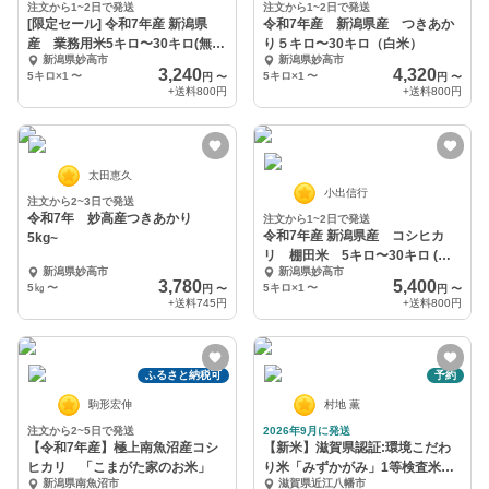
注文から1~2日で発送
注文から1~2日で発送
[限定セール] 令和7年産 新潟県
令和7年産 新潟県産 つきあか
産 業務用米5キロ〜30キロ(無洗
り５キロ〜30キロ（白米）
新潟県妙高市
新潟県妙高市
米)
3,240
4,320
5キロ×1
〜
5キロ×1
〜
円
〜
円
〜
+送料
800円
+送料
800円
太田恵久
小出信行
注文から2~3日で発送
令和7年 妙高産つきあかり
注文から1~2日で発送
令和7年産 新潟県産 コシヒカ
5kg~
リ 棚田米 5キロ〜30キロ (白
新潟県妙高市
新潟県妙高市
米)
3,780
5,400
5㎏
〜
5キロ×1
〜
円
〜
円
〜
+送料
745円
+送料
800円
ふるさと納税可
予約
駒形宏伸
村地 薫
注文から2~5日で発送
2026年9月に発送
【令和7年産】極上南魚沼産コシ
【新米】滋賀県認証:環境こだわ
ヒカリ 「こまがた家のお米」
り米「みずかがみ」1等検査米
新潟県南魚沼市
滋賀県近江八幡市
10kg