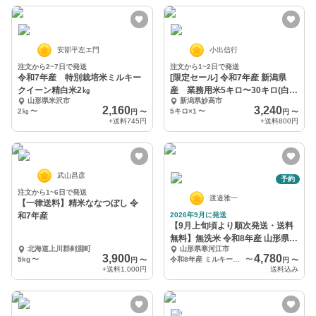
安部平左エ門
小出信行
注文から2~7日で発送
注文から1~2日で発送
令和7年産 特別栽培米ミルキー
[限定セール] 令和7年産 新潟県
クイーン精白米2㎏
産 業務用米5キロ〜30キロ(白
山形県米沢市
新潟県妙高市
米)
2,160
3,240
2㎏
〜
5キロ×1
〜
円
〜
円
〜
+送料
745円
+送料
800円
武山昌彦
予約
注文から1~6日で発送
渡邉雅一
【一律送料】精米ななつぼし 令
和7年産
2026年9月に発送
【9月上旬頃より順次発送・送料
無料】無洗米 令和8年産 山形県産
北海道上川郡剣淵町
山形県寒河江市
ミルキークイーン
3,900
4,780
5kg
〜
令和8年産 ミルキークイーン無洗米 4kg
〜
円
〜
円
〜
+送料
1,000円
送料込み