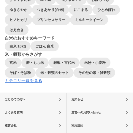
ゆきさやか
つきあかり(白米)
にこまる
ひとめぼれ
ヒノヒカリ
プリンセスサリー
ミルキークイーン
はえぬき
白米のおすすめキーワード
白米 10kg
ごはん 白米
米・穀類からさがす
玄米
餅・もち米
雑穀・古代米
米粉・小麦粉
そば・そば粉
米・穀類のセット
その他の米・雑穀類
カテゴリ一覧を見る
はじめての方へ
お知らせ
よくある質問
運営へのお問い合わせ
運営会社
利用規約