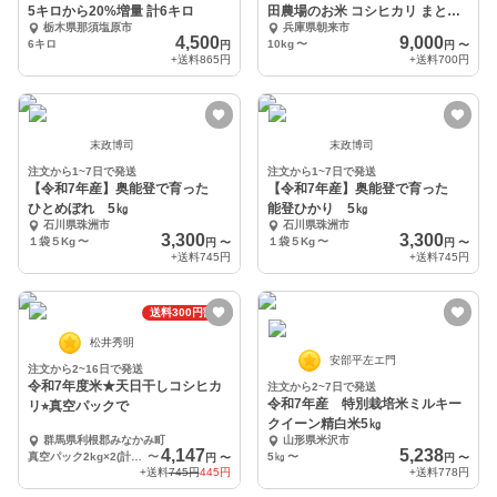
5キロから20%増量 計6キロ
田農場のお米 コシヒカリ まとめ
栃木県那須塩原市
兵庫県朝来市
買いサイズ
4,500
9,000
6キロ
10kg
〜
円
円
〜
+送料
865円
+送料
700円
末政博司
末政博司
注文から1~7日で発送
注文から1~7日で発送
【令和7年産】奥能登で育った
【令和7年産】奥能登で育った
ひとめぼれ 5㎏
能登ひかり 5㎏
石川県珠洲市
石川県珠洲市
3,300
3,300
１袋５Kg
〜
１袋５Kg
〜
円
〜
円
〜
+送料
745円
+送料
745円
送料300円割引
松井秀明
安部平左エ門
注文から2~16日で発送
令和7年度米★天日干しコシヒカ
注文から2~7日で発送
令和7年産 特別栽培米ミルキー
リ⭐︎真空パックで
クイーン精白米5㎏
群馬県利根郡みなかみ町
山形県米沢市
4,147
5,238
真空パック2kg×2(計4kg)
〜
5㎏
〜
円
〜
円
〜
+送料
745円
445円
+送料
778円