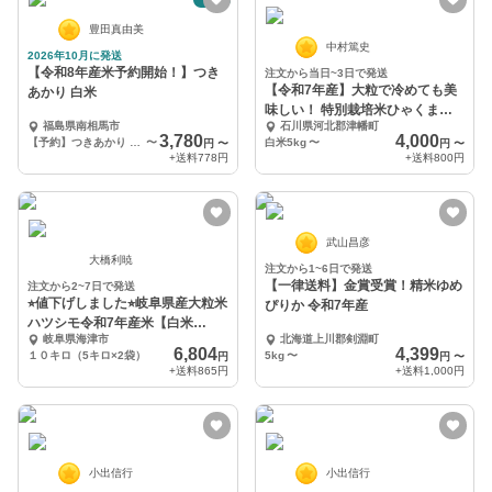
豊田真由美
中村篤史
2026年10月に発送
【令和8年産米予約開始！】つき
注文から当日~3日で発送
【令和7年産】大粒で冷めても美
あかり 白米
味しい！ 特別栽培米ひゃくまん
福島県南相馬市
石川県河北郡津幡町
穀 石川県産
3,780
4,000
【予約】つきあかり 5kg
〜
白米5kg
〜
円
〜
円
〜
+送料
778円
+送料
800円
武山昌彦
大橋利暁
注文から1~6日で発送
【一律送料】金賞受賞！精米ゆめ
注文から2~7日で発送
⭐︎値下げしました⭐︎岐阜県産大粒米
ぴりか 令和7年産
ハツシモ令和7年産米【白米
岐阜県海津市
北海道上川郡剣淵町
10kg】
6,804
4,399
１０キロ（5キロ×2袋）
5kg
〜
円
円
〜
+送料
865円
+送料
1,000円
小出信行
小出信行