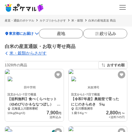
産直・通販のポケマル
カテゴリからさがす
米・穀類
白米の産地直送 商品
location_on
産地
絞り込み
東京都にお届け
白米の産直通販・お取り寄せ商品
米・穀類からさがす
1328件の商品
おすすめ順
田中芳明
末政博司
注文から1~7日で発送
注文から1~7日で発送
【送料無料】食べくらべセット
【令和7年産】奥能登で育った
（ゆめぴりか＆ななつぼし） 令
にじのきらめき 5㎏
北海道上川郡和寒町
石川県珠洲市
和7年産
7,900
2,800
10kg(5kg×2)
１袋５Kg
〜
円
円
〜
送料込み
+送料
745円
予約