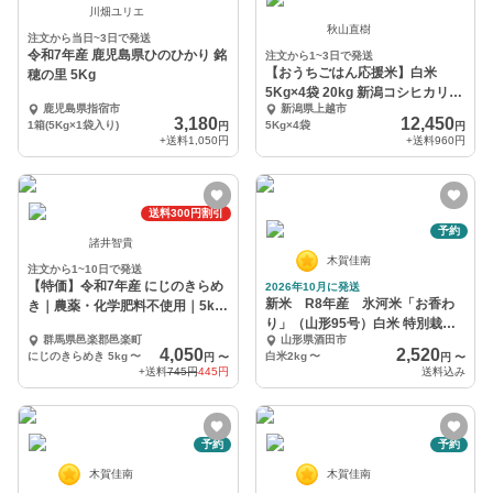
川畑ユリエ
秋山直樹
注文から当日~3日で発送
令和7年産 鹿児島県ひのひかり 銘
注文から1~3日で発送
【おうちごはん応援米】白米
穂の里 5Kg
5Kg×4袋 20kg 新潟コシヒカリ＋
鹿児島県指宿市
新潟県上越市
こしいぶき
3,180
12,450
1箱(5Kg×1袋入り)
5Kg×4袋
円
円
+送料
1,050円
+送料
960円
送料300円割引
予約
諸井智貴
木賀佳南
注文から1~10日で発送
【特価】令和7年産 にじのきらめ
2026年10月に発送
新米 R8年産 氷河米「お香わ
き｜農薬・化学肥料不使用｜5kg
り」（山形95号）白米 特別栽培
便〜25
群馬県邑楽郡邑楽町
山形県酒田市
米 山形県庄内産
4,050
2,520
にじのきらめき 5kg
〜
白米2kg
〜
円
〜
円
〜
+送料
745円
445円
送料込み
予約
予約
木賀佳南
木賀佳南