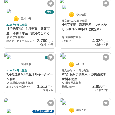
予約
小出信行
田村圭吾
注文から1~2日で発送
令和7年産 新潟県産 つきあか
2026年9月に発送
【予約商品】９月発送 盛岡市
り５キロ〜30キロ（無洗米）
産 令和８年産『銀河のしずく』
岩手県盛岡市
新潟県妙高市
白米５〜１０㎏
3,780
4,320
銀河のしずく白米５㎏
〜
5キロ×1
〜
円
〜
円
〜
+送料
778円
+送料
800円
予約
立岡昭彦
和田 通
2026年9月に発送
注文から3~10日で発送
9月発送新米8年産ミルキークィー
R7きらみずき白米・⑤農薬化学
ン精米
肥料不使用
三重県多気郡多気町
滋賀県高島市
1,512
2,050
2kgミルキー白米
〜
精米2kg
〜
円
〜
円
〜
送料込み
+送料
745円
満保芳司
ふるさと納税可