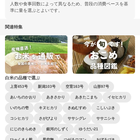
人数や食事回数によって異なるため、普段の消費ペースを基
準に量を選ぶとよいです。
関連特集
白米の品種で選ぶ
上育453号
新潟103号
空育163号
山形97号
あいちのかおり
あきさかり
あきたこまち
イセヒカリ
いのちの壱
キヌヒカリ
きぬむすめ
こしいぶき
コシヒカリ
さがびより
ササシグレ
ササニシキ
にじのきらめき
銀河のしずく
ゆうだい21
ひゃくまん穀
星空舞
つがるロマン
おぼろづき