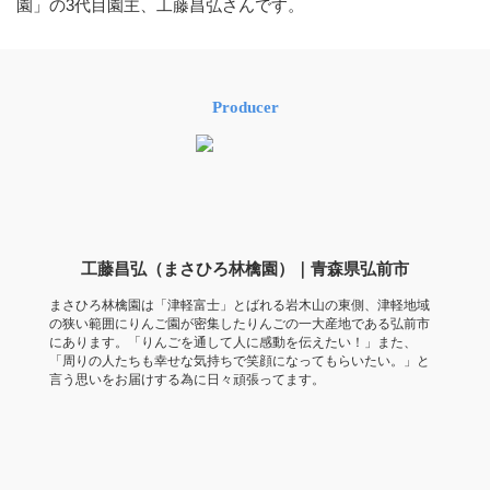
園」の3代目園主、工藤昌弘さんです。
Producer
工藤昌弘（まさひろ林檎園）｜青森県弘前市
まさひろ林檎園は「津軽富士」とばれる岩木山の東側、津軽地域
の狭い範囲にりんご園が密集したりんごの一大産地である弘前市
にあります。「りんごを通して人に感動を伝えたい！」また、
「周りの人たちも幸せな気持ちで笑顔になってもらいたい。」と
言う思いをお届けする為に日々頑張ってます。