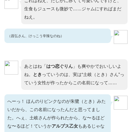
これはねえ、たしかに赤くて可愛いんですけど、
生食もジュースも微妙で……ジャムにすればまだ
ねえ。
（昌弘さん、けっこう辛辣なのね）
あとはね「
はつ恋ぐりん
」も爽やかでおいしいよ
ね。
とき
っていうのは、実は“土岐（とき）さん”っ
ていう女性が作ったからこの名前になって……
へーっ！ ほんのりピンクなのが朱鷺（とき）みた
いだから、この名前になったんだと思ってまし
た。へぇ、土岐さんが作られたから、な〜るほど
な〜るほど！ていうか
アルプス乙女
もあるじゃな