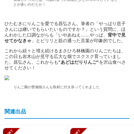
とが多いのだとか！
ひたむきにりんごを愛でる昌弘さん。筆者の「やっぱり息子
さんには継いでもらいたいものですか？」という質問に、ほ
んわかした口調ながらも「いやあねえ……やっぱ、
背中で見
せてかなきゃ
」とピリリと筋の通った言葉が印象的でした。
これから続々と増え続けるまさひろ林檎園のりんごたちは、
この日も岩木山が見守る広大な畑でスクスク育っていまし
た。昌弘さん、これからも
“あどはだりりんご
“
を沢山食べさ
せてください！
りんご園の警備猫さんも取材に付き添ってくれました
関連出品
販売終了
販売終了