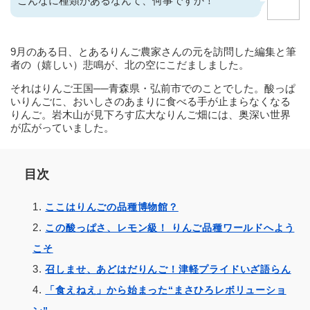
こんなに種類があるなんて、何事ですか！
9月のある日、とあるりんご農家さんの元を訪問した編集と筆
者の（嬉しい）悲鳴が、北の空にこだましました。
それはりんご王国──青森県・弘前市でのことでした。酸っぱ
いりんごに、おいしさのあまりに食べる手が止まらなくなる
りんご。岩木山が見下ろす広大なりんご畑には、奥深い世界
が広がっていました。
目次
ここはりんごの品種博物館？
この酸っぱさ、レモン級！ りんご品種ワールドへよう
こそ
召しませ、あどはだりんご！津軽プライドいざ語らん
「食えねえ」から始まった“まさひろレボリューショ