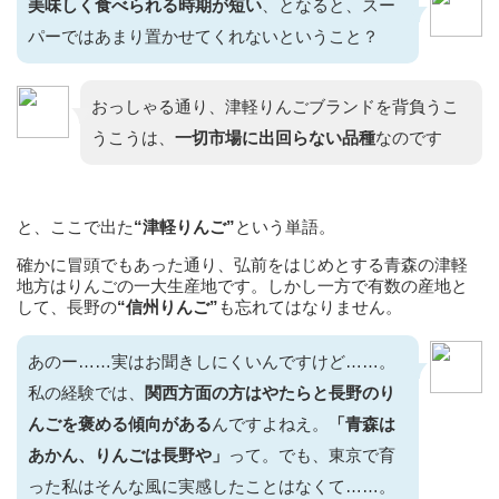
美味しく食べられる時期が短い
、となると、スー
パーではあまり置かせてくれないということ？
おっしゃる通り、津軽りんごブランドを背負うこ
うこうは、
一切市場に出回らない品種
なのです
と、ここで出た
“津軽りんご”
という単語。
確かに冒頭でもあった通り、弘前をはじめとする青森の津軽
地方はりんごの一大生産地です。しかし一方で有数の産地と
して、長野の
“信州りんご”
も忘れてはなりません。
あのー……実はお聞きしにくいんですけど……。
私の経験では、
関西方面の方はやたらと長野のり
んごを褒める傾向
がある
んですよねえ。
「青森は
あかん、りんごは長野や」
って。でも、東京で育
った私はそんな風に実感したことはなくて……。