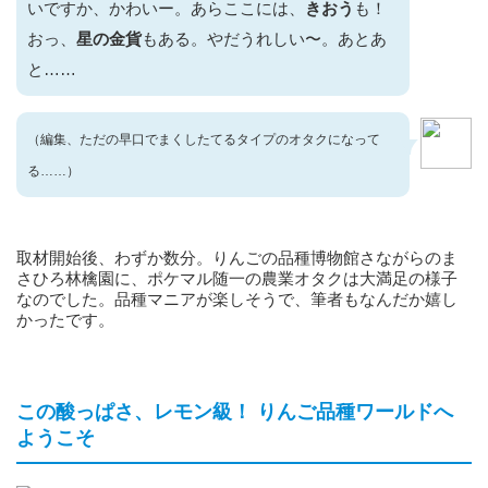
いですか、かわいー。あらここには、
きおう
も！
おっ、
星の金貨
もある。やだうれしい〜。あとあ
と……
（編集、ただの早口でまくしたてるタイプのオタクになって
る……）
取材開始後、わずか数分。りんごの品種博物館さながらのま
さひろ林檎園に、ポケマル随一の農業オタクは大満足の様子
なのでした。品種マニアが楽しそうで、筆者もなんだか嬉し
かったです。
この酸っぱさ、レモン級！ りんご品種ワールドへ
ようこそ