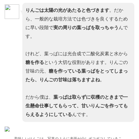
りんごは太陽の光があたると色づきます
。だか
ら、一般的な栽培方法では色づきを良くするため
に早い段階で
実の周りの葉っぱを取っちゃう
んで
す。
けれど、葉っぱには光合成で二酸化炭素と水から
糖を作る
という大切な役割があります。りんごの
甘味の元、
糖を作っている葉っぱをとってしまっ
たら、りんごの甘味は落ちますよね
。
だから僕は、
葉っぱは取らずに収穫のときまで一
生懸命仕事してもらって、甘いりんごを作っても
らえるようにしている
んです。
美味しいりんごは、写真のように表面が少しボコボコしているこ