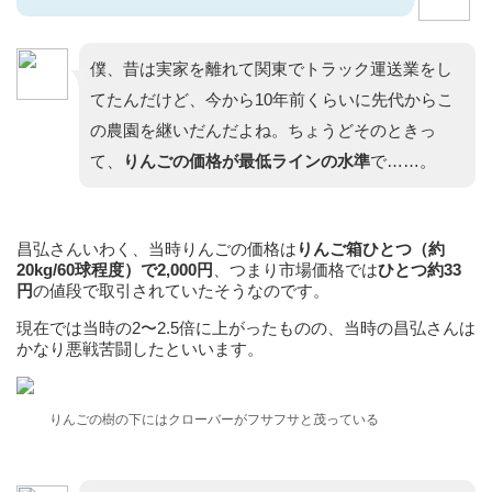
僕、昔は実家を離れて関東でトラック運送業をし
てたんだけど、今から10年前くらいに先代からこ
の農園を継いだんだよね。ちょうどそのときっ
て、
りんごの価格が最低ラインの水準
で……。
昌弘さんいわく、当時りんごの価格は
りんご箱ひとつ（約
20kg/60球程度）で2,000円
、つまり市場価格では
ひとつ約33
円
の値段で取引されていたそうなのです。
現在では当時の2〜2.5倍に上がったものの、当時の昌弘さんは
かなり悪戦苦闘したといいます。
りんごの樹の下にはクローバーがフサフサと茂っている