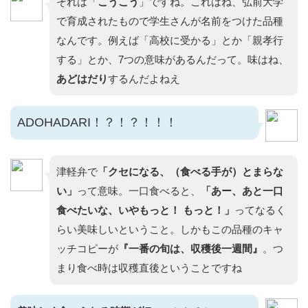
それは「
こうこう
」ですね。これはね、弘前大学
で育成されたもので学生さんが名前をつけた品種
なんです。例えば「高校に受かる」とか「親孝行
する」とか、7つの意味があるんだって。味はね、
あどはだり
するんだよねえ
ADOHADARI！？！？！！！
津軽弁で
「クセになる、（食べる手が）とまらな
い」
って意味。一口食べると、
「あー、あと一口
食べたいな、いやもっと！ もっと！」
ってなるく
らい美味しいということ。しかもこの品種のキャ
ッチコピーが
『一番の旬は、収穫後一週間』
。つ
まり食べ時は収穫直後ということですね