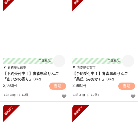
工藤昌弘
工藤昌弘
青森県弘前市
青森県弘前市
【予約受付中！】青森県産りんご
【予約受付中！】青森県産りんご
『あいかの香り』３kg
『美丘（みおか）』３kg
2,990円
2,990円
定期
定期
１箱３kg（8-11個）
１箱３kg（7-10個）
販売終了
販売終了