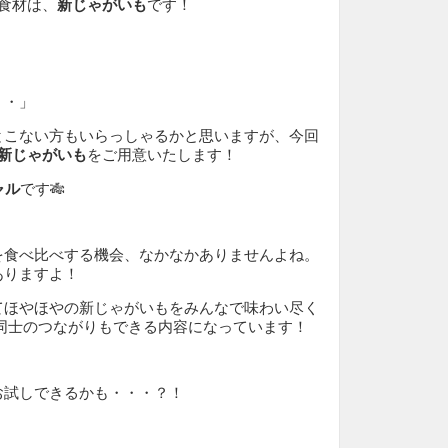
食材は、
新じゃがいも
です！
・・」
とこない方もいらっしゃるかと思いますが、今回
の新じゃがいも
をご用意いたします！
ャル
です🎋
を食べ比べする機会、なかなかありませんよね。
ありますよ！
てほやほやの新じゃがいもをみんなで味わい尽く
者同士のつながりもできる内容になっています！
お試しできるかも・・・？！