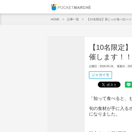
Pocket M
記事一覧
【10名限定】新じゃが食べ比べ
HOME
【10名限定
催します！
公開日：2018.05.24.
更新日：2020.
ジャガイモ
「知って食べると、
旬の食材が手に入る
になりました。