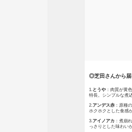
◎芝田さんから届
1.
とうや
：肉質が黄
特長。シンプルな煮
2.
アンデス赤
：原種
ホクホクとした食感
3.
アイノアカ
：煮崩
っさりとした味わい