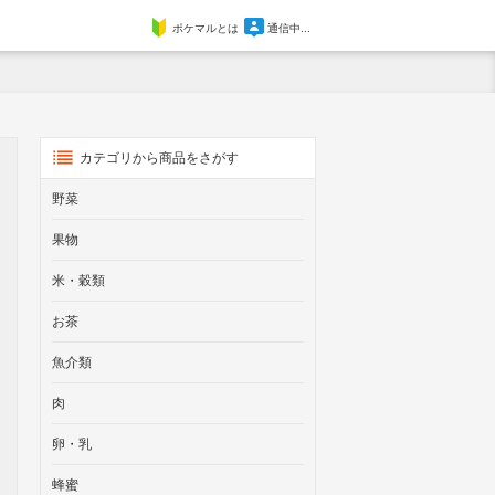
ポケマルとは
通信中...
カテゴリから商品をさがす
野菜
果物
米・穀類
お茶
魚介類
肉
卵・乳
蜂蜜