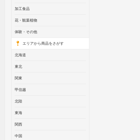
加工食品
花・観葉植物
体験・その他
エリアから商品をさがす
北海道
東北
関東
甲信越
北陸
東海
関西
中国