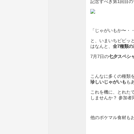
記念すべき第1回目の
「じゃがいもか〜・
と、いまいちビビッ
はなんと、
全7種類
7月7日の
七夕スペシ
こんなに多くの種類
珍しいじゃがいも
も
これを機に、とれた
しませんか？ 参加
他のポケマル食材も