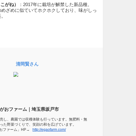
きこがね）
：2017年に栽培が解禁した新品種。
のめざめに似ていてホクホクしており、味がしっ
長。
清岡賢さん
がおファーム｜埼玉県坂戸市
売し、農園では収穫体験も行っています。無肥料・無
った野菜づくりで、笑顔の和を広げています。
おファーム」HP→
http://egaofarm.com/