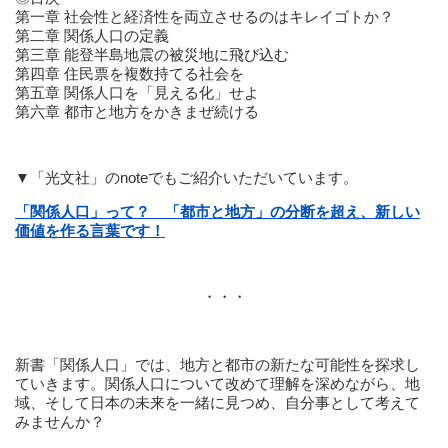
第⼀章 社会性と経済性を両⽴させるのはキレイゴトか？
第⼆章 関係⼈⼝の定義
第三章 能登半島地震の被災地に⾶び込む
第四章 住⺠票を複数持てる社会を
第五章 関係⼈⼝を「⾒える化」せよ
第六章 都市と地⽅をかきまぜ続ける
▼「光文社」のnoteでもご紹介いただいています。
「関係⼈⼝」って？ 「都市と地⽅」の分断を超え、新しい
価値を作る言葉です！
・・・
新書「関係人口」では、地方と都市の新たな可能性を探求し
ていきます。関係人口について改めて理解を深めながら、地
域、そして日本の未来を一緒に見つめ、自分事として考えて
みませんか？