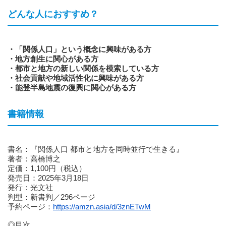
どんな人におすすめ？
・「関係人口」という概念に興味がある方
・地⽅創⽣に関⼼がある⽅
・都市と地⽅の新しい関係を模索している⽅
・社会貢献や地域活性化に興味がある⽅
・能登半島地震の復興に関⼼がある⽅
書籍情報
書名：『関係⼈⼝ 都市と地⽅を同時並⾏で⽣きる』
著者：⾼橋博之
定価：1,100円（税込）
発売⽇：2025年3⽉18⽇
発⾏：光⽂社
判型：新書判／296ページ
予約ページ：
https://amzn.asia/d/3znETwM
◎⽬次