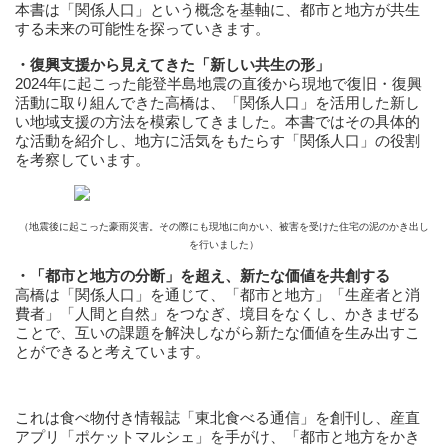
本書は「関係人口」という概念を基軸に、都市と地⽅が共生
する未来の可能性を探っていきます。
・復興⽀援から⾒えてきた「新しい共⽣の形」
2024年に起こった能登半島地震の直後から現地で復旧・復興
活動に取り組んできた高橋は、「関係人口」を活用した新し
い地域支援の方法を模索してきました。本書ではその具体的
な活動を紹介し、地方に活気をもたらす「関係人口」の役割
を考察しています。
（地震後に起こった豪雨災害。その際にも現地に向かい、被害を受けた住宅の泥のかき出し
を行いました）
・「都市と地⽅の分断」を超え、新たな価値を共創する
高橋は「関係⼈⼝」を通じて、「都市と地⽅」「生産者と消
費者」「⼈間と⾃然」をつなぎ、境目をなくし、かきまぜる
ことで、互いの課題を解決しながら新たな価値を⽣み出すこ
とができると考えています。
これは食べ物付き情報誌「東北食べる通信」を創刊し、産直
アプリ「ポケットマルシェ」を手がけ、「都市と地方をかき