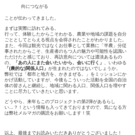
向につながる
ことが伝わってきました。
まずは実際に訪れてみる。
行って、体験したからこそわかる、農業や地域の課題を自分
ごととしてとらえる視点を会得されたことがわかりました。
また、今回は観光ではなくお仕事として業務に「半農」分従
事されたからこそ、生産者のもつ人の魅力や可能性を認識い
ただけたと感じており、再訪意向については濃淡あるもの
の、
「あの人にまた会いたいから、会いに行く」
、いわゆる
「(農的な)関係人口」
が生まれたのではないでしょうか。
弊社では「都市と地方を、かきまぜる。」をミッションにか
かげ活動していますが、今後もこういった活動を全国の自治
体の皆さんと継続し、地域に関わる人口、関係人口を増やす
ことに尽力していきたいと思います。
どうやら、来年もこのプロジェクトの第2弾があるらし
い…？！という情報も入ってきておりますので、気になる方
は弊社メルマガの購読をお願いします！笑
以上、最後までお読みいただきありがとうございました！