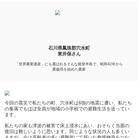
石川県鳳珠郡穴水町
東井保さん
「世界農業遺産」にも選ばれるそんな能登半島で、昭和42年から
栗栽培を始めた農家
今回の震災で私たちの町、穴水町は6強の地震に遭い、私たち
の集落でもほぼ全員が地域の小学校での避難生活を送ってい
ます。
私たちの家も津波の被害で床上浸水にあい、おそらく当面の
復旧は難しいように思います。同じような状況の人も多くい
ますが、今は高齢者の多い避難所にて届いた救援物資をつな