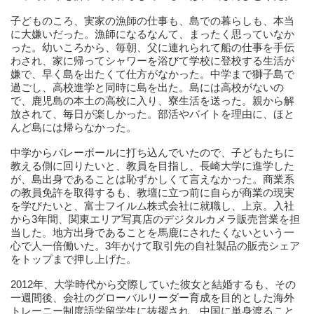
子どものころ、実家の漁師の仕事も、島での暮らしも、本当
に大嫌いだった。漁師になるなんて、まったく思っていなか
った。幼いころから、毎朝、父に連れられて船の仕事を手伝
わされ、家に帰ってシャワーを浴びて学校に登校する生活が
嫌で、早く島を出たくて仕方がなかった。中学まで獅子島で
過ごし、高校進学と同時に島を出た。島には高校がないの
で、鹿児島の本土の高校に入り、寮生活を送った。親から解
放されて、毎日が楽しかった。部活やバイトを理由に、ほと
んど島には帰らなかった。
中学からバレーボールに打ち込んでいたので、子どもたちに
教える側に回りたいと、教員を目指し、長崎大学に進学した
が、島出身であることは恥ずかしくて言えなかった。商業系
の教員免許を取得するも、教壇に立つ前に自らが商業の現実
を学びたいと、富士フイルム株式会社に就職し、上京。入社
から3年間、関東エリア写真店のデジタルカメラ販売営業を担
当した。地方出身であることを馬鹿にされたくないという一
心で人一倍働いた。3年かけて取引先の自社製品の販売シェア
をトップまで押し上げた。
2012年、大学時代から交際していた彼女と結婚するも、その
一週間後、会社のグローバルリーダー育成を目的とした海外
トレーニー制度語学留学生に抜擢され、中国に単身渡ること