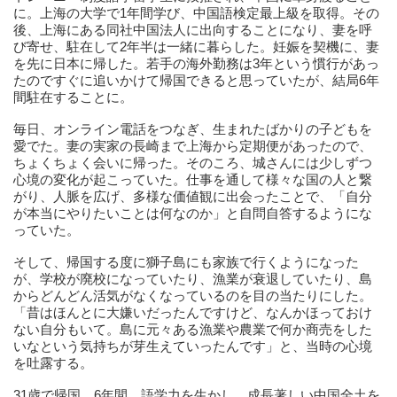
に。上海の大学で1年間学び、中国語検定最上級を取得。その
後、上海にある同社中国法人に出向することになり、妻を呼
び寄せ、駐在して2年半は一緒に暮らした。妊娠を契機に、妻
を先に日本に帰した。若手の海外勤務は3年という慣行があっ
たのですぐに追いかけて帰国できると思っていたが、結局6年
間駐在することに。
毎日、オンライン電話をつなぎ、生まれたばかりの子どもを
愛でた。妻の実家の長崎まで上海から定期便があったので、
ちょくちょく会いに帰った。そのころ、城さんには少しずつ
心境の変化が起こっていた。仕事を通して様々な国の人と繋
がり、人脈を広げ、多様な価値観に出会ったことで、「自分
が本当にやりたいことは何なのか」と自問自答するようにな
っていた。
そして、帰国する度に獅子島にも家族で行くようになった
が、学校が廃校になっていたり、漁業が衰退していたり、島
からどんどん活気がなくなっているのを目の当たりにした。
「昔はほんとに大嫌いだったんですけど、なんかほっておけ
ない自分もいて。島に元々ある漁業や農業で何か商売をした
いなという気持ちが芽生えていったんです」と、当時の心境
を吐露する。
31歳で帰国。6年間、語学力を生かし、成長著しい中国全土を