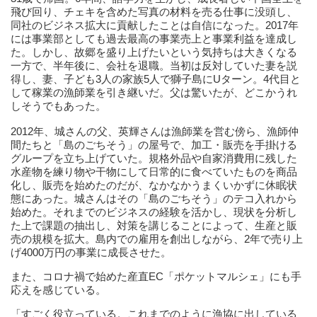
飛び回り、チェキを含めた写真の材料を売る仕事に没頭し、
同社のビジネス拡大に貢献したことは自信になった。2017年
には事業部としても過去最高の事業売上と事業利益を達成し
た。しかし、故郷を盛り上げたいという気持ちは大きくなる
一方で、半年後に、会社を退職。当初は反対していた妻を説
得し、妻、子ども3人の家族5人で獅子島にUターン。4代目と
して稼業の漁師業を引き継いだ。父は驚いたが、どこかうれ
しそうでもあった。
2012年、城さんの父、英輝さんは漁師業を営む傍ら、漁師仲
間たちと「島のごちそう」の屋号で、加工・販売を手掛ける
グループを立ち上げていた。規格外品や自家消費用に残した
水産物を練り物や干物にして日常的に食べていたものを商品
化し、販売を始めたのだが、なかなかうまくいかずに休眠状
態にあった。城さんはその「島のごちそう」のテコ入れから
始めた。それまでのビジネスの経験を活かし、現状を分析し
た上で課題の抽出し、対策を講じることによって、生産と販
売の規模を拡大。島内での雇用を創出しながら、2年で売り上
げ4000万円の事業に成長させた。
また、コロナ禍で始めた産直EC「ポケットマルシェ」にも手
応えを感じている。
「すごく役立っている。これまでのように漁協に出している