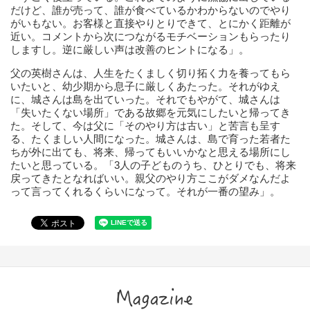
だけど、誰が売って、誰が食べているかわからないのでやり
がいもない。お客様と直接やりとりできて、とにかく距離が
近い。コメントから次につながるモチベーションもらったり
しますし。逆に厳しい声は改善のヒントになる」。
父の英樹さんは、人生をたくましく切り拓く力を養ってもら
いたいと、幼少期から息子に厳しくあたった。それがゆえ
に、城さんは島を出ていった。それでもやがて、城さんは
「失いたくない場所」である故郷を元気にしたいと帰ってき
た。そして、今は父に「そのやり方は古い」と苦言も呈す
る、たくましい人間になった。城さんは、島で育った若者た
ちが外に出ても、将来、帰ってもいいかなと思える場所にし
たいと思っている。「3人の子どものうち、ひとりでも、将来
戻ってきたとなればいい。親父のやり方ここがダメなんだよ
って言ってくれるくらいになって。それが一番の望み」。
Magazine