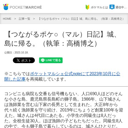
Pocket Marche
ポケマルとは
通信中...
記事一覧
【つながるポケ○（マル）日記】城、島に帰る。（執筆：高橋博之）
HOME
【つながるポケ○（マル）日記】城、
島に帰る。（執筆：高橋博之）
公開日：2023.10.18.
※こちらでは
ポケットマルシェ公式noteにて2023年10月に公
開した記事
を再掲載しています。
コンビニも病院も交番も信号機もない、人口690人ほどのそん
な小さな島、鹿児島県長島町の獅子島。1986年、山下城さん
は漁師業を営む山下家の長男として生まれた。大正8年から
代々続く漁師業を守り続け、2019年にちょうど創業100年を迎
えた。城さんは4代目にあたる。小学生の同級生は8人だっ
た。全校生徒30人。ほぼ漁師の子どもたちだった。同級生8人
の中で、今も獅子島で暮らしているのは、城さんひとりだ。