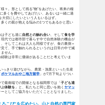
様々。形として残る"物"をあげたい、将来の糧
"に多くを費やしてあげたい、あるいは一緒に過
出"を大切にしたいという人もいるはず。
、多くの親が抱える悩みの1つでもあるかと思い
のは子ども達に
自然との触れ合い
、そして
食を学
。現代では都市部で暮らす中で自然体験の機会が
く、そしてこれは大人も同様ですが、食の裏側＝
で見て、手で触れられるというのは日常の中で滅
りません。
の経験は非常に価値があることだと考えていま
思いっきり遊びながら、農業・漁業といった生産
「
ポケマルおやこ地方留学
」が7月下旬よりつい
中で最南端での開催となる福岡県では「
子ども達
学ぶ体験を
」と、私たちと同じ思いを抱く
ヤマッ
ナーとしてご協力をいただくこととなりました。
よろこび"を広めたい。山と自然の専門家