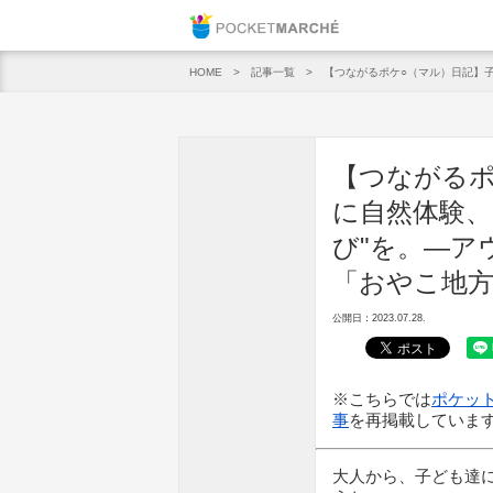
Pocket M
記事一覧
【つながるポケ○（マル）日記】
HOME
【つながるポ
に自然体験、
び"を。—ア
「おやこ地
公開日：2023.07.28.
※こちらでは
ポケット
事
を再掲載していま
大人から、子ども達