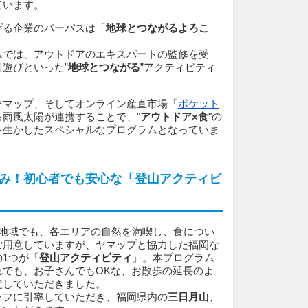
ています。
げる企業のパーパスは「
地球とつながるよろこ
ムでは、アウトドアのエキスパートの監修を受
遊びといった”
地球とつながる
”アクティビティ
ヤマップ、そしてオンライン産直市場「
ポケット
る雨風太陽が連携することで、"
アウトドア×食
"の
を生かしたスペシャルなプログラムとなっていま
み！初心者でも安心な「登山アクティビ
の地域でも、各エリアの自然を満喫し、食につい
ご用意していますが、ヤマップと協力した福岡な
1つが「
登山アクティビティ
」。本プログラム
れでも、お子さんでもOKな、お散歩の延長のよ
定していただきました。
ッフに引率していただき、福岡県内の
三日月山
、