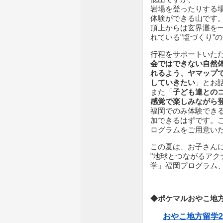
岩場を登ったりする
体験ができる山です
頂上からは玄界灘を
れている"塩づくり"
行程をサポートいた
会ではできない自然
れるよう、ヤマップ
していきたい
」とお
また「
子ども達との
感覚で楽しみながら
福岡でのみ体験でき
加できるはずです。
ログラムをご用意い
この夏は、お子さん
"地球とつながるアク
学」福岡プログラム
◆ポケマルおやこ地方留
おやこ地方留学20