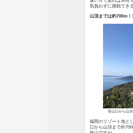
速い方であれば30分
気負わずに挑戦でき
山頂までは約700m
登山口から山頂まで
福岡のリゾート地と
口から山頂まで約70
低山ですが、