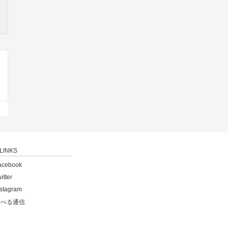
LINKS
acebook
itter
nstagram
食べる通信