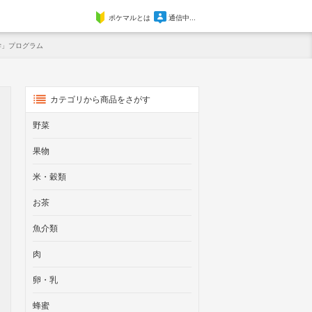
ポケマルとは
通信中...
学」プログラム
カテゴリから商品をさがす
野菜
果物
米・穀類
お茶
魚介類
肉
卵・乳
蜂蜜