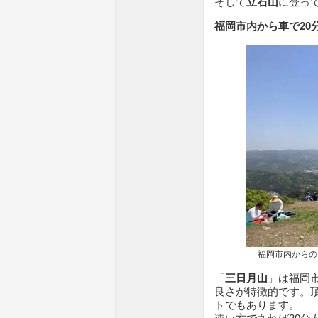
そして
立石山
に登っ
福岡市内から車で20
福岡市内からのア
「
三日月山
」は福岡
良さが特徴的です。
トでもあります。