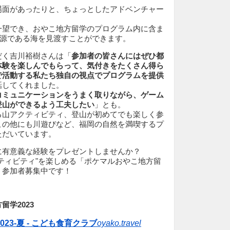
場面があったりと、ちょっとしたアドベンチャー
。
一望でき、おやこ地方留学のプログラム内に含ま
の源である海を見渡すことができます。
だく吉川裕樹さんは「
参加者の皆さんにはぜひ都
体験を楽しんでもらって、気付きをたくさん得ら
で活動する私たち独自の視点でプログラムを提供
話してくれました。
コミュニケーションをうまく取りながら、ゲーム
登山ができるよう工夫したい
」とも。
る山アクティビティ、登山が初めてでも楽しく参
この他にも川遊びなど、福岡の自然を満喫するプ
ただいています。
に有意義な経験をプレゼントしませんか？
ティビティ"を楽しめる「ポケマルおやこ地方留
、参加者募集中です！
学2023
23-夏 - こども食育クラブ
oyako.travel