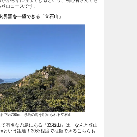
もかからずに登頂できるという、初心者さんでも
る登山コースです。
！玄界灘を一望できる「立石山」
約700m。糸島の海を眺められる立石山
して有名な糸島にある「
立石山
」は、なんと登山
0mという距離！30分程度で往復できるこちらも