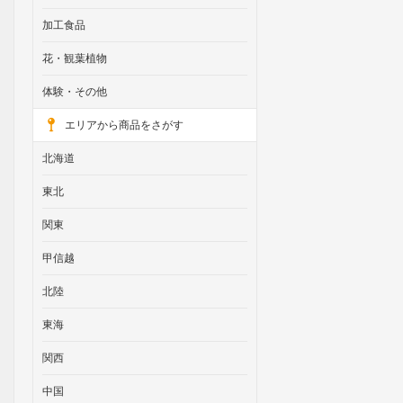
加工食品
花・観葉植物
体験・その他
エリアから商品をさがす
北海道
東北
関東
甲信越
北陸
東海
関西
中国