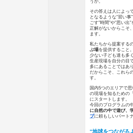
うか。
その答えは人によって
となるような"習い事
ごす"時間"や"思い
正解がないからこそ
ます。
私たちから提案する
ぶ場
を提供すること
少ない子ども達も多
生産現場を自分の目
多にあることではあ
だからこそ、これら
す。
国内5つのエリアで
の現場を知るための
にスタートします。
今回のプログラムの
に自然の中で遊び、
プ
に頼もしいパート
"地球をつながる