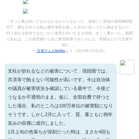
「ずっと風が続いてなかなかはかどらなかった、壊滅した漁場の海苔網回収
完了。網を片付ける時は通常海苔を根こそぎ刈り採ってから撤去するけど、
刈り採れる状況ではないから海苔が付いたまま回収。すごく重かった。順調
であれば、この海苔網からあと数回収穫できたのにな。初摘みだけで生産不
能に。」
ー
古賀さんのtwitter
より（2023年1月31日）
支柱が折れるなどの被害について、現段階では、
共済等で賄えない可能性が高いです。今は自治体
や議員が被害状況を確認している最中で、今後ど
うなるか不透明のまま。仮に、全部自費で持つと
した場合、私のところは100万単位の被害額になり
そうです。しかし2月に入って、質、量ともに例年
並みの収穫に成功しました。
1月上旬の色落ちが深刻だった時は、まさか4回も