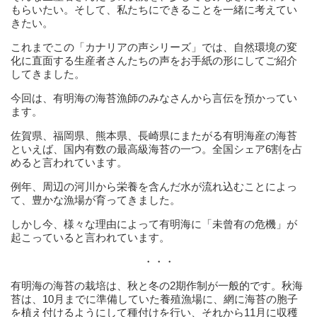
もらいたい。そして、私たちにできることを一緒に考えてい
きたい。
これまでこの「カナリアの声シリーズ」では、自然環境の変
化に直面する生産者さんたちの声をお手紙の形にしてご紹介
してきました。
今回は、有明海の海苔漁師のみなさんから言伝を預かってい
ます。
佐賀県、福岡県、熊本県、長崎県にまたがる有明海産の海苔
といえば、国内有数の最高級海苔の一つ。全国シェア6割を占
めると言われています。
例年、周辺の河川から栄養を含んだ水が流れ込むことによっ
て、豊かな漁場が育ってきました。
しかし今、様々な理由によって有明海に「未曾有の危機」が
起こっていると言われています。
・・・
有明海の海苔の栽培は、秋と冬の2期作制が一般的です。秋海
苔は、10月までに準備していた養殖漁場に、網に海苔の胞子
を植え付けるようにして種付けを行い、それから11月に収穫