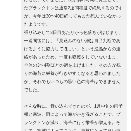
たプランクトンは通常2週間程度で終息するのです
が、今年は30〜40日経ってもまだ死んでいなかっ
たようです。
張り込みして3日目あたりから色落ちがはじまり、
一週間後には、「見込みのない網は自己判断であ
げるように協力してほしい」という漁協からの連
絡があったため、一度も収穫をしていないまま、
全体の3〜4割ほどの網を上げました。その方が残
りの海苔に栄養が行きやすくなると思われました
が、それでもいつもの黒い色の海苔はできません
でした。
そんな時に、舞い込んできたのが、1月中旬の雨予
報と寒波。雨によって海がかき混ざることで、プ
ランクトンが減り、海苔に行く栄養が増える。そ
して、寒波によってさらに、海苔にとって良い海