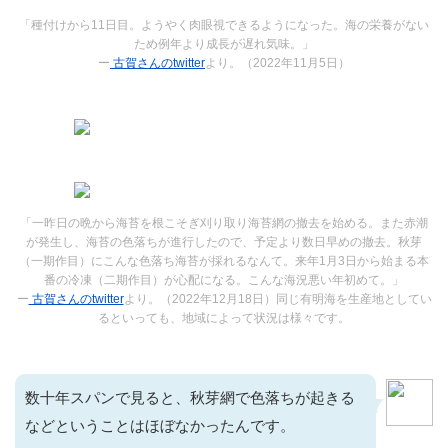
「種付けから11日目。ようやく肉眼視できるようになった。海の栄養がない
ため例年より成長が遅れ気味。」
ー
古賀さんのtwitter
より。（2022年11月5日）
「一昨日の晩から海苔を根こそぎ刈り取り海苔網の撤去を始める。また赤潮
が発生し、海苔の色落ちが進行したので、予定より数日早めの撤去。秋芽
（一期作目）にこんな色落ち海苔が採れるなんて。来年1月3日から始まる本
番の冷凍（二期作目）が心配になる。こんな海況悪い年初めて。」
ー
古賀さんのtwitter
より。（2022年12月18日）同じ有明海を生産地としてい
るといっても、地域によって状況は様々です。
数十年スパンで見ると、秋芽網で色落ちが起きる
などということはほぼなかったんです。