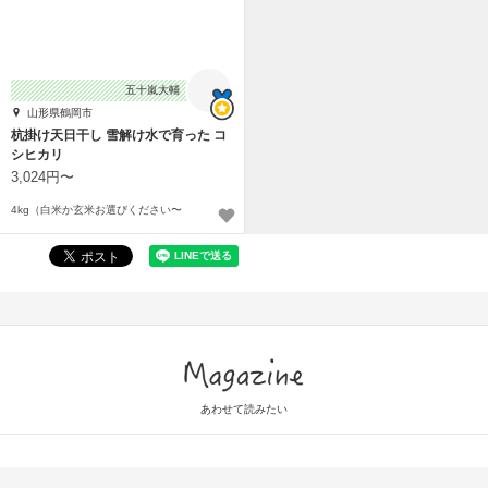
五十嵐大輔
山形県鶴岡市
杭掛け天日干し 雪解け水で育った コ
シヒカリ
3,024円〜
4kg（白米か玄米お選びください〜
Magazine
あわせて読みたい