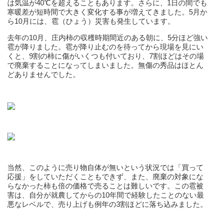
は気温が40℃を超えることもあります。さらに、1日の間でも
寒暖差が短時間で大きく変化する事が増えてきました。5月か
ら10月には、雹（ひょう）災害も発生しています。
去年の10月、庄内柿の収穫時期間近のある朝に、5分ほど強い
雹が降りました。雹が降り止むのを待ってから現場を見にい
くと、9割の柿に傷がいくつも付いており、7割ほどはその場
で廃棄することになってしまいました。無傷の秀品はほとん
どありませんでした。
当然、このように売り物自体が無いという状況では「買って
応援」をしていただくこともできず、また、廃棄の対象にな
らなかった柿も倍の価格で売ることは難しいです。この雹被
害は、自分が就農してからの10年間で経験したことのない最
悪なレベルで、売り上げも例年の3割ほどに落ち込みました。