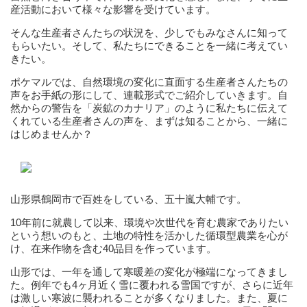
産活動において様々な影響を受けています。
そんな生産者さんたちの状況を、少しでもみなさんに知って
もらいたい。そして、私たちにできることを一緒に考えてい
きたい。
ポケマルでは、自然環境の変化に直面する生産者さんたちの
声をお手紙の形にして、連載形式でご紹介していきます。自
然からの警告を「炭鉱のカナリア」のように私たちに伝えて
くれている生産者さんの声を、まずは知ることから、一緒に
はじめませんか？
山形県鶴岡市で百姓をしている、五十嵐大輔です。
10年前に就農して以来、環境や次世代を育む農家でありたい
という想いのもと、土地の特性を活かした循環型農業を心が
け、在来作物を含む40品目を作っています。
山形では、一年を通して寒暖差の変化が極端になってきまし
た。例年でも4ヶ月近く雪に覆われる雪国ですが、さらに近年
は激しい寒波に襲われることが多くなりました。また、夏に