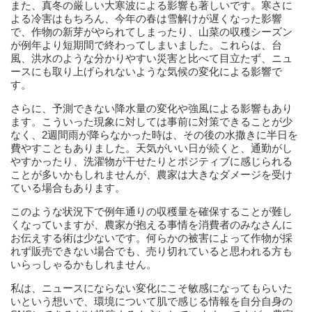
また、真冬の厳しい大寒波による影響も著しいです。寒さに
よる冷害はもちろん、今年の春は雪解けが遅くなった影響
で、作物の新芽がやられてしまったり、山菜の収穫シーズン
が例年より短期間で終わってしまいました。これらは、台
風、洪水のような分かりやすい災害と比べて目立たず、ニュ
ースにも取り上げられないような気候の変化による影響で
す。
さらに、予測できない降水量の変化や強風による影響もあり
ます。こういった現象に対しては事前に対策できることが少
なく、2週間雨が降らなかった時は、その後の水撒きに半日を
費やすこともありました。天気がいい日が続くと、通勤がし
やすかったり、洗濯物が干せたりとポジティブに感じられる
ことが多いかもしれませんが、農家は大きなダメージを受け
ている場合もあります。
このような状況下で例年通りの収穫量を確保することが難し
くなっていますが、農家が抱える事情を消費者のみなさんに
お伝えする術は少ないです。何らかの被害によって作物が採
れず販売できない場合でも、売り切れていると思われる方も
いらっしゃるかもしれません。
私は、ニュースにならない変化にこそ敏感になってもらいた
いという想いで、環境について肌で感じる情報を自分自身の