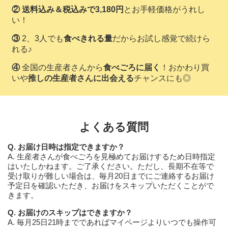
②
送料込み＆税込みで3,180円
とお手軽価格がうれし
い！
③
2、3人でも
食べきれる量
だからお試し感覚で続けら
れる♪
④
全国の生産者さんから
食べごろに届く
！おかわり買
いや
推しの生産者さんに出会える
チャンスにも◎
よくある質問
Q. お届け日時は指定できますか？
A. 生産者さんが食べごろを見極めてお届けするため日時指定
はいたしかねます。ご了承ください。ただし、長期不在等で
受け取りが難しい場合は、毎月20日までにご連絡するお届け
予定日を確認いただき、お届けをスキップいただくことがで
きます。
Q. お届けのスキップはできますか？
A. 毎月25日21時までであればマイページよりいつでも操作可