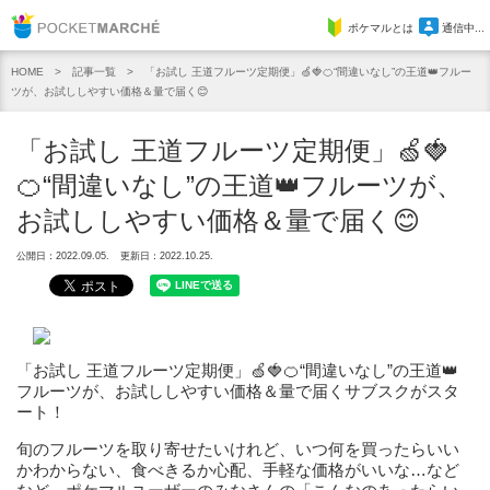
Pocket Marche
ポケマルとは
通信中...
記事一覧
「お試し 王道フルーツ定期便」🍏🍓🍊“間違いなし”の王道👑フルー
HOME
ツが、お試ししやすい価格＆量で届く😊
「お試し 王道フルーツ定期便」🍏🍓
🍊“間違いなし”の王道👑フルーツが、
お試ししやすい価格＆量で届く😊
公開日：2022.09.05.
更新日：2022.10.25.
「お試し 王道フルーツ定期便」🍏🍓🍊“間違いなし”の王道👑
フルーツが、お試ししやすい価格＆量で届くサブスクがスタ
ート！
旬のフルーツを取り寄せたいけれど、いつ何を買ったらいい
かわからない、食べきるか心配、手軽な価格がいいな…など