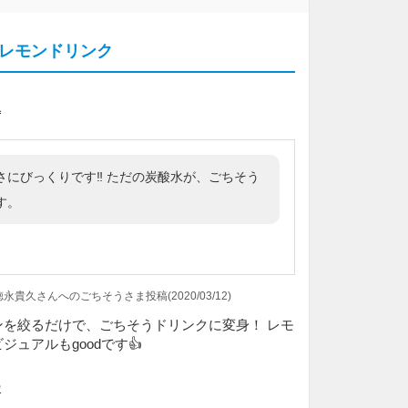
レモンドリンク
水
さにびっくりです‼️
ただの炭酸水が、ごちそう
す。
貴久さんへのごちそうさま投稿(2020/03/12)
ンを絞るだけで、ごちそうドリンクに変身！ レモ
ュアルもgoodです👍
ー