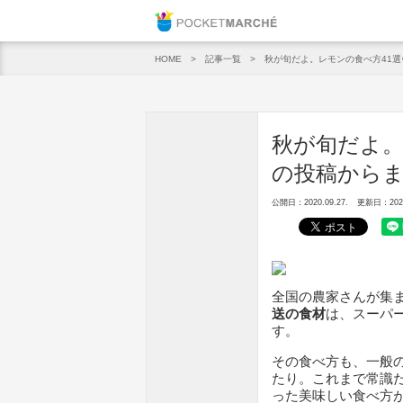
Pocket M
記事一覧
秋が旬だよ。レモンの食べ方41選
HOME
秋が旬だよ。
の投稿から
公開日：2020.09.27.
更新日：2025.
全国の農家さんが集
送の食材
は、スーパ
す。
その食べ方も、一般
たり。これまで常識
った美味しい食べ方