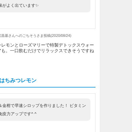
味がよく出ています✨
基さんへのごちそうさま投稿(2020/08/24)
ンレモンとローズマリーで特製デトックスウォー
アも。一口飲むだけでリラックスできそうですね
はちみつレモン
＆金柑で早速シロップを作りました！ ビタミン
疫力アップです^ ^