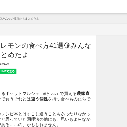
arche
🍋みんなの投稿からまとめたよ
レモンの食べ方41選🍋みんな
まとめたよ
01.29.
まるポケットマルシェ
で買える
農家直
（ポケマル）
ーで買うそれとは
違う個性
を持つ食べものたちで
のレシピ本とはすこし違うこともあったりなかっ
だと思っていた調理法の他にも、思いもよらなか
がある……の、かもしれません。