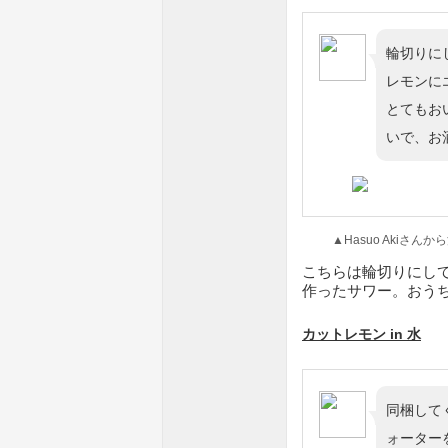
輪切りに
レモンに
とてもお
いで、お
▲Hasuo Akiさん
こちらは輪切りにし
作ったサワー。おうち
カットレモン in 水
同梱して
ォーター