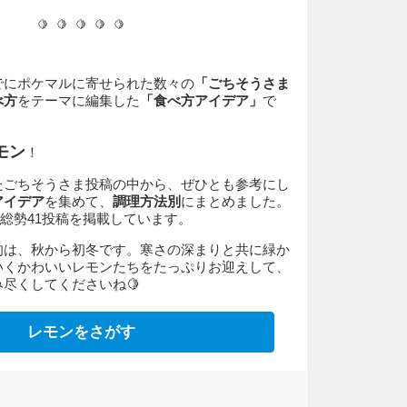
🍋
🍋
🍋
🍋
🍋
でにポケマルに寄せられた数々の
「ごちそうさま
べ方
をテーマに編集した
「食べ方アイデア」
で
モン
！
たごちそうさま投稿の中から、ぜひとも参考にし
アイデア
を集めて、
調理方法別
にまとめました。
在、総勢41投稿を掲載しています。
旬は、秋から初冬です。寒さの深まりと共に緑か
いくかわいいレモンたちをたっぷりお迎えして、
尽くしてくださいね🍋
レモンをさがす