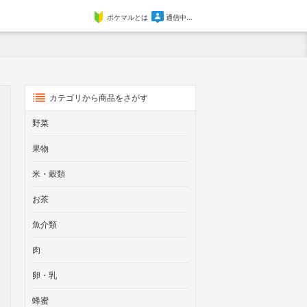
ポケマルとは
通信中...
カテゴリから商品をさがす
野菜
果物
米・穀類
お茶
魚介類
肉
卵・乳
蜂蜜