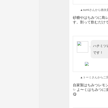
▲sumiさんから徳永貴
砂糖やはちみつに島
す。割って飲むだけで
ハチミツ
です！
▲トーミさんから二宮昌
自家製はちみつレモ
✨ よ〜くはちみつに
😋