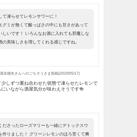
して凍らせてレモンサワーに！
エグミが無くて酸っぱさの中にも甘さがあって
いしいです！ いろんなお酒に入れても邪魔しな
酒の美味しさを増してくれる感じですね。
から清水雄矢さんへのごちそうさま投稿(2020/05/17)
て少しずつ重ね合わせた状態で凍らせたレモンで
にいながら酒屋気分が味わえそうです🍻
くださったローズマリーも一緒にデトックスウ
を作りました！ グリーンレモンのほろ苦くて爽