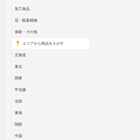
加工食品
花・観葉植物
体験・その他
エリアから商品をさがす
北海道
東北
関東
甲信越
北陸
東海
関西
中国