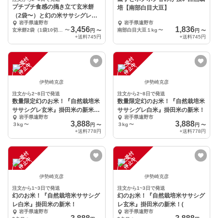
プチプチ食感の搗き立て玄米餅
培【南部白目大豆】
（2袋〜）と幻の米ササシグレ白
岩手県遠野市
岩手県遠野市
米（玄米）セット
3,456
1,836
玄米餅2袋（1袋10切入り）、掛田米1kg（白米）
〜
南部白目大豆１kg
〜
円
〜
円
〜
+送料
745円
+送料
745円
注
文
受
付
停
止
注
文
受
付
停
止
中
中
伊勢崎克彦
伊勢崎克彦
注文から2~8日で発送
注文から2~8日で発送
数量限定幻のお米！『自然栽培米
数量限定幻のお米！『自然栽培米
ササシグレ玄米』掛田米の新米！
ササシグレ白米』掛田米の新米！
岩手県遠野市
岩手県遠野市
(
3,888
3,888
３kg
〜
３kg
〜
円
〜
円
〜
+送料
778円
+送料
778円
注
文
受
付
停
止
注
文
受
付
停
止
中
中
伊勢崎克彦
伊勢崎克彦
注文から1~3日で発送
注文から1~3日で発送
幻のお米！『自然栽培米ササシグ
幻のお米！『自然栽培米ササシグ
レ白米』掛田米の新米！
レ玄米』掛田米の新米！(
岩手県遠野市
岩手県遠野市