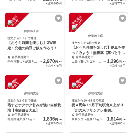
+送料
965円
+送料
778円
注
文
受
付
停
止
注
文
受
付
停
止
中
中
伊勢崎克彦
伊勢崎克彦
注文から1~4日で発送
【おうち時間を楽しむ】GW限
注文から1~4日で発送
【おうち時間を楽しむ】納豆を作
定！究極の納豆ご飯を作ろう！セ
ってみよう！無農薬【藁づと手作
ット
岩手県遠野市
岩手県遠野市
り納豆キット】
2,970
1,296
手作り藁づと納豆キット２袋、ササシグレ掛田米２合（白米）
〜
１袋（藁づと２本、大豆２袋）
〜
円
〜
円
〜
+送料
778円
+送料
745円
注
文
受
付
停
止
注
文
受
付
停
止
中
中
伊勢崎克彦
伊勢崎克彦
注文から2~5日で発送
注文から10~16日で発送
蒸すとホクホク甘みが強い自然栽
祝４周年！9月下旬頃出来上がり
培【南部白目大豆】
『幻の米ササシグレ生麹』
岩手県遠野市
岩手県遠野市
1,836
1,814
南部白目大豆１kg
〜
ササシグレ生麹１kg
〜
円
〜
円
〜
+送料
745円
+送料
965円