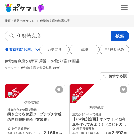
産直・通販のポケマル
伊勢崎克彦の検索結果
検索
location_on
東京都にお届け
カテゴリ
産地
絞り込み
伊勢崎克彦の産直通販・お取り寄せ商品
キーワード
伊勢崎克彦
の検索結果:150件
おすすめ順
注
文
受
付
停
止
注
文
受
付
停
止
中
中
伊勢崎克彦
伊勢崎克彦
注文から3~5日で発送
搗き立てをお届け！プチプチ食感
注文から1~4日で発送
【GW特別企画】オンラインで納
の自然栽培餅米『玄米餅』
豆を作ってみよう！（こどもの日
岩手県遠野市
岩手県遠野市
に食べれるよ！）
2,160
2,592
2袋（１袋/１０切れ）
〜
手作り藁づと納豆キット２袋
円
〜
円