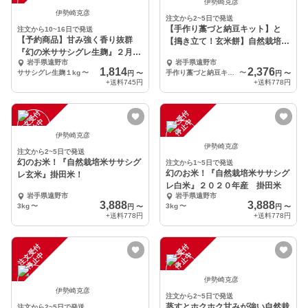
伊勢崎克彦
伊勢崎克彦
注文から2~5日で発送
【手作り藁づと納豆キット】と
注文から10~16日で発送
【予約商品】甘み強く香り抜群
【搗き立て！玄米餅】自然栽培餅
『幻の米ササシグレ生麹』２月下
米セット
岩手県遠野市
岩手県遠野市
旬出来上り（１kg〜）
1,814
2,376
ササシグレ生麹１kg
〜
手作り藁づと納豆キット１袋/玄米餅１袋
〜
円
〜
円
〜
+送料
745円
+送料
778円
注
文
受
付
停
止
注
文
受
付
停
止
中
中
伊勢崎克彦
伊勢崎克彦
注文から2~5日で発送
幻のお米！『自然栽培米ササシグ
注文から1~5日で発送
幻のお米！『自然栽培米ササシグ
レ玄米』掛田米！
レ白米』２０２０年産 掛田米
岩手県遠野市
岩手県遠野市
3,888
3,888
3kg
〜
3kg
〜
円
〜
円
〜
+送料
778円
+送料
778円
注
文
受
付
停
止
注
文
受
付
停
止
中
中
伊勢崎克彦
伊勢崎克彦
注文から2~5日で発送
蒸すとホクホク甘みが強い自然栽
注文から2~5日で発送