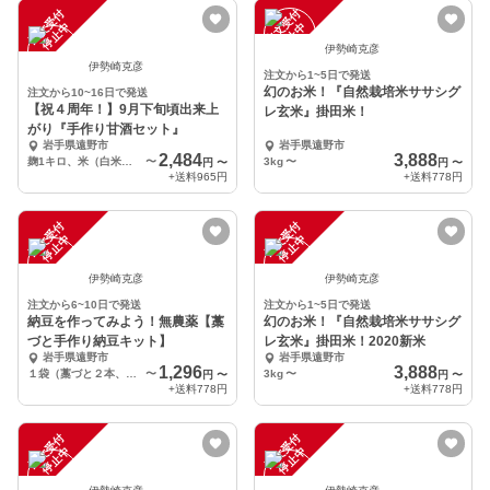
注
文
受
付
停
止
注
文
受
付
停
止
中
中
伊勢崎克彦
伊勢崎克彦
注文から1~5日で発送
幻のお米！『自然栽培米ササシグ
注文から10~16日で発送
【祝４周年！】9月下旬頃出来上
レ玄米』掛田米！
がり『手作り甘酒セット』
岩手県遠野市
岩手県遠野市
2,484
3,888
麹1キロ、米（白米）500g
〜
3kg
〜
円
〜
円
〜
+送料
965円
+送料
778円
注
文
受
付
停
止
注
文
受
付
停
止
中
中
伊勢崎克彦
伊勢崎克彦
注文から6~10日で発送
注文から1~5日で発送
納豆を作ってみよう！無農薬【藁
幻のお米！『自然栽培米ササシグ
づと手作り納豆キット】
レ玄米』掛田米！2020新米
岩手県遠野市
岩手県遠野市
1,296
3,888
１袋（藁づと２本、大豆２個）
〜
3kg
〜
円
〜
円
〜
+送料
778円
+送料
778円
注
文
受
付
停
止
注
文
受
付
停
止
中
中