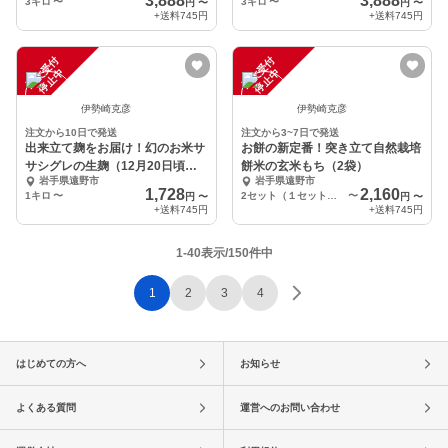
3,888
3,888
3キロ
〜
3キロ
〜
円
〜
円
〜
+送料
745円
+送料
745円
注
文
受
付
停
止
注
文
受
付
停
止
中
中
伊勢崎克彦
伊勢崎克彦
注文から10日で発送
注文から3~7日で発送
出来立て麹をお届け！幻のお米サ
お餅の新定番！突き立て自然栽培
サシグレの生麹（12月20日頃発
餅米の玄米もち（2袋）
岩手県遠野市
岩手県遠野市
送）
1,728
2,160
1キロ
〜
2セット（１セット厚め10切れ）
〜
円
〜
円
〜
+送料
745円
+送料
745円
1-40表示/150件中
1
2
3
4
はじめての方へ
お知らせ
よくある質問
運営へのお問い合わせ