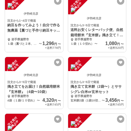
注
文
受
付
停
止
注
文
受
付
停
止
中
中
伊勢崎克彦
伊勢崎克彦
注文から1~4日で発送
納豆を作ってみよう！自分で作る
注文から3~5日で発送
送料お安くレターパック便、自然
無農薬【藁づと手作り納豆キッ
栽培餅米『玄米餅』搗き立て！
ト】
岩手県遠野市
岩手県遠野市
（1袋〜３袋）
1,296
1,080
１袋（藁づと２本、大豆２個）
〜
１袋（１０切れ）
〜
円
〜
円
〜
+送料
778円
+送料
520円
注
文
受
付
停
止
注
文
受
付
停
止
中
中
伊勢崎克彦
伊勢崎克彦
注文から3~5日で発送
注文から3~5日で発送
搗き立てをお届け！自然栽培餅米
搗き立て玄米餅（2袋〜）とササ
『玄米餅』（4袋〜10袋）
シグレ白米or玄米セット
岩手県遠野市
岩手県遠野市
4,320
3,456
4袋（１袋/１０切れ）
〜
玄米餅2袋（1袋10切入り）、掛田米1kg（白米又は玄米）
〜
円
〜
円
〜
+送料
745円
+送料
745円
注
文
受
付
停
止
注
文
受
付
停
止
中
中