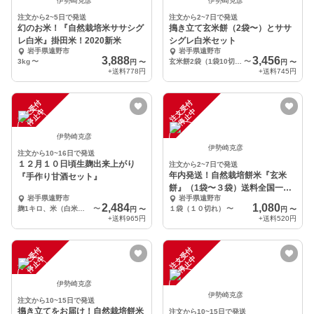
伊勢崎克彦
伊勢崎克彦
注文から2~5日で発送
注文から2~7日で発送
幻のお米！『自然栽培米ササシグ
搗き立て玄米餅（2袋〜）とササ
レ白米』掛田米！2020新米
シグレ白米セット
岩手県遠野市
岩手県遠野市
3,888
3,456
3kg
〜
玄米餅2袋（1袋10切入り）、掛田米1kg（白米又は玄米）
〜
円
〜
円
〜
+送料
778円
+送料
745円
注
文
受
付
停
止
注
文
受
付
停
止
中
中
伊勢崎克彦
伊勢崎克彦
注文から10~16日で発送
１２月１０日頃生麹出来上がり
注文から2~7日で発送
年内発送！自然栽培餅米『玄米
『手作り甘酒セット』
餅』（1袋〜３袋）送料全国一律
岩手県遠野市
岩手県遠野市
レターパック便
2,484
1,080
麹1キロ、米（白米）500g
〜
１袋（１０切れ）
〜
円
〜
円
〜
+送料
965円
+送料
520円
注
文
受
付
停
止
注
文
受
付
停
止
中
中
伊勢崎克彦
伊勢崎克彦
注文から10~15日で発送
搗き立てをお届け！自然栽培餅米
注文から10~15日で発送