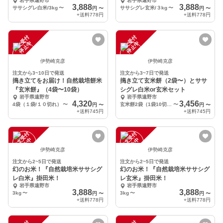
岩手県遠野市
岩手県遠野市
3,888
3,888
ササシグレ白米/3kg
〜
ササシグレ玄米/３kg
〜
円
〜
円
〜
+送料
778円
+送料
778円
注
文
受
付
停
止
注
文
受
付
停
止
中
中
伊勢崎克彦
伊勢崎克彦
注文から3~10日で発送
注文から3~7日で発送
搗き立てをお届け！自然栽培餅米
搗き立て玄米餅（2袋〜）とササ
『玄米餅』（4袋〜10袋）
シグレ白米or玄米セット
岩手県遠野市
岩手県遠野市
4,320
3,456
4袋（１袋/１０切れ）
〜
玄米餅2袋（1袋10切入り）、掛田米1kg（白米又は玄米）
〜
円
〜
円
〜
+送料
745円
+送料
745円
注
文
受
付
停
止
注
文
受
付
停
止
中
中
伊勢崎克彦
伊勢崎克彦
注文から2~5日で発送
注文から2~5日で発送
幻のお米！『自然栽培米ササシグ
幻のお米！『自然栽培米ササシグ
レ白米』掛田米！
レ玄米』掛田米！
岩手県遠野市
岩手県遠野市
3,888
3,888
3kg
〜
3kg
〜
円
〜
円
〜
+送料
778円
+送料
778円