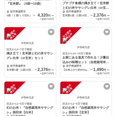
プチプチ食感の搗き立て！玄米餅
『玄米餅』（4袋〜10袋）
と幻の米ササシグレ白米（or玄
岩手県遠野市
岩手県遠野市
米）セット
4,320
2,376
4袋（１袋/１０切れ）
〜
玄米餅1袋（1袋10切入り）、掛田米1kg（白米）
〜
円
〜
円
〜
+送料
745円
+送料
745円
注
文
受
付
停
止
注
文
受
付
停
止
中
中
伊勢崎克彦
伊勢崎克彦
注文から4~7日で発送
搗き立て！玄米餅と幻の米ササシ
注文から10~15日で発送
お家にある道具で作れる！少量仕
グレ白米（or玄米）セット
込みの味噌セット（自然栽培米生
岩手県遠野市
岩手県遠野市
麹と南部白目大豆）
2,376
1,490
玄米餅1袋（1袋10切入り）、掛田米1kg（白米）
〜
【出来上がり約900g】ササシグレ生麹３００g/南部白目大豆２５０g
〜
円
〜
円
〜
+送料
745円
+送料
745円
注
文
受
付
停
止
注
文
受
付
停
止
中
中
伊勢崎克彦
伊勢崎克彦
注文から2~5日で発送
注文から2~5日で発送
幻のお米！『自然栽培米ササシグ
幻のお米！『自然栽培米ササシグ
レ』掛田米【白米】
レ』掛田米【玄米】