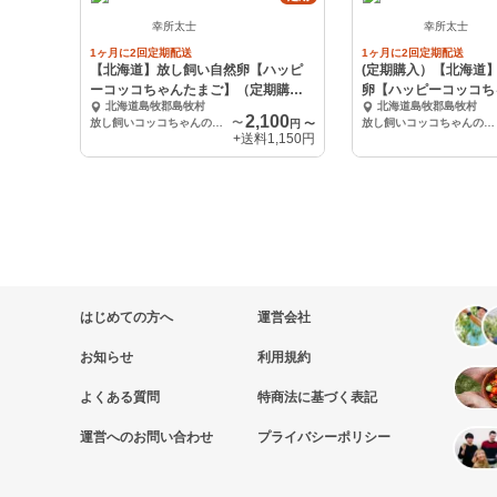
幸所太士
幸所太士
1ヶ月に2回定期配送
1ヶ月に2回定期配送
【北海道】放し飼い自然卵【ハッピ
(定期購入）【北海道
ーコッコちゃんたまご】（定期購
卵【ハッピーコッコち
北海道島牧郡島牧村
北海道島牧郡島牧村
入）
（道内限定)
2,100
放し飼いコッコちゃんのハッピーたまご 20個 (10個入紙パック×2)
〜
放し飼いコッコちゃんのたまご 20個 (10個入×2)道内向け
円
〜
+送料
1,150円
はじめての方へ
運営会社
お知らせ
利用規約
よくある質問
特商法に基づく表記
運営へのお問い合わせ
プライバシーポリシー