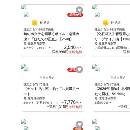
送料無料
神 武徳
神 武徳
注文から3~16日で発送
注文から2~16日で発送
旬のホタテを素早くボイル・急速冷
【化粧箱入】青森県む
凍！「ほたての正直」【250g】
リーブオイル漬【110
青森県青森市
青森県青森市
2,540
1パック（250ｇ）
〜
内容総量110ｇ（固形物6
円
〜
+送料
998円
送料無料
+送料
送料無料
中西由美子
中西由美子
注文から7日で発送
注文から7日で発送
【セットでお得】ほたて片貝満足セ
【2026年 新物】北
ット
たて貝柱 5S 500g
北海道函館市
北海道函館市
7,776
1セット（片貝10枚×2・グラタン4枚×2）
〜
1袋(500g)
〜
円
〜
+送料
1,315円
送料無料
+送料
1
定期