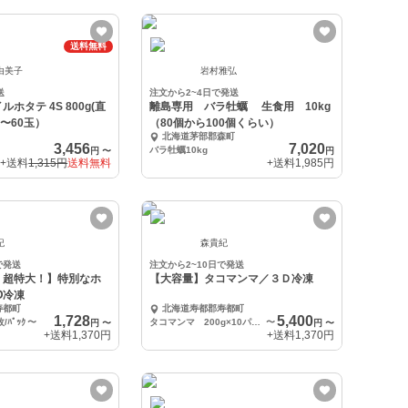
送料無料
由美子
岩村雅弘
送
注文から2~4日で発送
ホタテ 4S 800g(直
離島専用 バラ牡蠣 生食用 10kg
1〜60玉）
（80個から100個くらい）
北海道茅部郡森町
3,456
7,020
バラ牡蠣10kg
円
〜
円
+送料
1,315円
送料無料
+送料
1,985円
紀
森貴紀
で発送
注文から2~10日で発送
！超特大！】特別なホ
【大容量】タコマンマ／３Ｄ冷凍
Ⅾ冷凍
寿都町
北海道寿都郡寿都町
1,728
5,400
ﾊﾟｯｸ
〜
タコマンマ 200g×10パック
〜
円
〜
円
〜
+送料
1,370円
+送料
1,370円