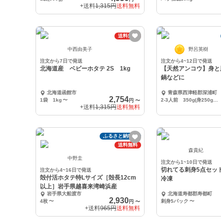
+送料
1,315円
送料無料
送料無料
中西由美子
野呂英樹
注文から7日で発送
注文から4~12日で発送
北海道産 ベビーホタテ 2S 1kg
【天然アンコウ】身と
鍋などに
北海道函館市
青森県西津軽郡深浦町
2,754
1袋 1kg
〜
2-3人前 350g(身250g、肝100g)
円
〜
+送料
1,315円
送料無料
ふるさと納税可
送料無料
森貴紀
中野圭
注文から1~10日で発送
切れてる刺身5点セッ
注文から4~16日で発送
殻付活ホタテ特Lサイズ［殻長12cm
冷凍
以上］岩手県越喜来湾崎浜産
岩手県大船渡市
北海道寿都郡寿都町
2,930
4枚
〜
刺身5パック
〜
円
〜
+送料
965円
送料無料