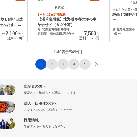
平塚
森貴紀
注文から当日~7
絶品！漁師が
1ヶ月に1回定期配送
】放し飼い自然
【活〆定期便】北海道寿都の海の幸
ー
ゃんたまご】
詰合せ／（３Ｄ冷凍）
北海道寿都郡寿都町
北海道室蘭市
2,100
7,560
〜
定期便 海の幸商品詰合せ
1個
〜
円
〜
円
+送料
710円
+送料
1,370円
1-40表示/549件中
1
2
3
4
5
生産者の方へ
農家さん・漁師さんを募集しています!
法人・自治体の方へ
アライアンスのご相談はこちらから
採用情報
生産者と食べる人をつなぎたい