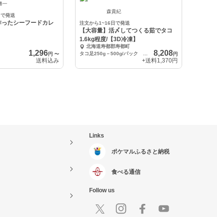
勝一
森貴紀
日で発送
作ったシーフードカレ
注文から1~16日で発送
【大容量】活〆してつくる茹でタコ
1.6kg程度/【3D冷凍】
北海道寿都郡寿都町
1,296
8,208
タコ足250g－500g/パック 合計1.6kg程度
円
〜
円
送料込み
+送料
1,370円
Links
ポケマルふるさと納税
食べる通信
Follow us