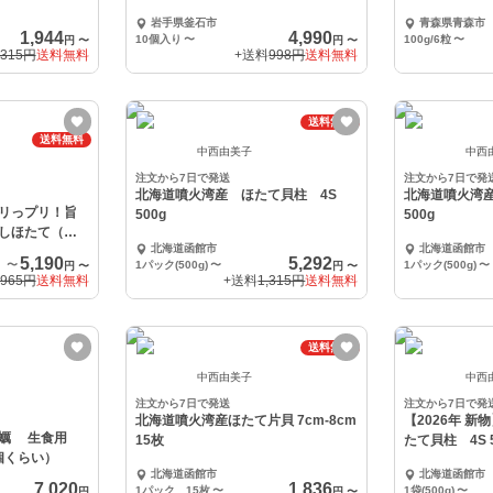
岩手県釜石市
青森県青森市
1,944
4,990
10個入り
〜
100g/6粒
〜
円
〜
円
〜
,315円
送料無料
+送料
998円
送料無料
送料無料
送料無料
中西由美子
中西
注文から7日で発送
注文から7日で発
北海道噴火湾産 ほたて貝柱 4S
北海道噴火湾産
リっプリ！旨
500g
500g
しほたて（冷
北海道函館市
北海道函館市
5,190
5,292
〜
1パック(500g)
〜
1パック(500g)
〜
円
〜
円
〜
965円
送料無料
+送料
1,315円
送料無料
送料無料
中西由美子
中西
注文から7日で発送
注文から7日で発
北海道噴火湾産ほたて片貝 7cm-8cm
【2026年 
牡蠣 生食用
15枚
たて貝柱 4S 5
0個くらい）
北海道函館市
北海道函館市
7,020
1,836
1パック 15枚
〜
1袋(500g)
〜
円
円
〜