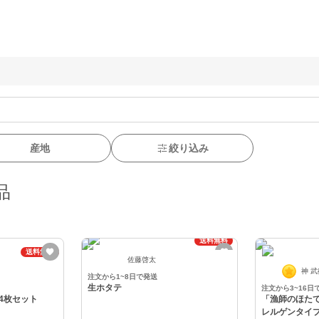
産地
絞り込み
品
ふるさと納税可
送料無料
送料無料
佐藤啓太
神 
注文から1~8日で発送
生ホタテ
注文から3~16日
4枚セット
「漁師のほた
レルゲンタイ