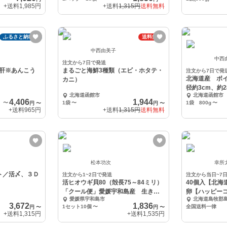
+送料
1,985円
+送料
1,315円
送料無料
ふるさと納税可
送料無料
中西由美子
中西
注文から7日で発送
肝※あんこう
まるごと海鮮3種類（エビ・ホタテ・
注文から7日で発
北海道産 ボイル
カニ）
径約3cm、約2
北海道函館市
北海道函館市
4,406
1,944
〜
1袋
〜
1袋 800g
〜
円
〜
円
〜
+送料
965円
+送料
1,315円
送料無料
松本功次
幸所
ト／活〆、３Ｄ
注文から1~2日で発送
注文から当日~7
活ヒオウギ貝80（殻長75～84ミリ）
40個入【北海
「クール便」愛媛宇和島産 生きた
卵【ハッピー
愛媛県宇和島市
北海道島牧郡
ままお届け
3,672
1,836
1セット10個
〜
全国送料一律
円
〜
円
〜
+送料
1,315円
+送料
1,535円