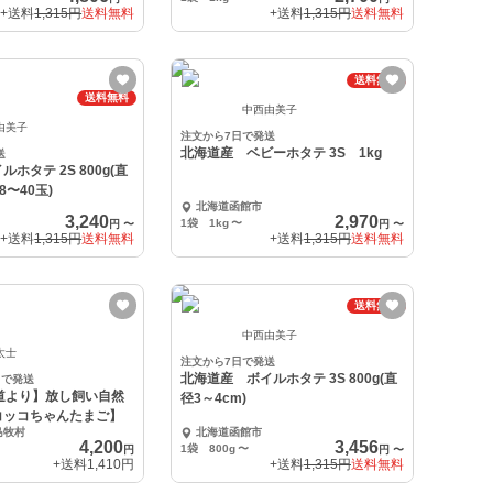
+送料
1,315円
送料無料
+送料
1,315円
送料無料
送料無料
送料無料
中西由美子
由美子
注文から7日で発送
北海道産 ベビーホタテ 3S 1kg
送
ホタテ 2S 800g(直
8〜40玉)
北海道函館市
3,240
2,970
1袋 1kg
〜
円
〜
円
〜
+送料
1,315円
送料無料
+送料
1,315円
送料無料
送料無料
中西由美子
太士
注文から7日で発送
北海道産 ボイルホタテ 3S 800g(直
日で発送
道より】放し飼い自然
径3～4cm)
コッコちゃんたまご】
島牧村
北海道函館市
4,200
3,456
1袋 800g
〜
円
円
〜
+送料
1,410円
+送料
1,315円
送料無料