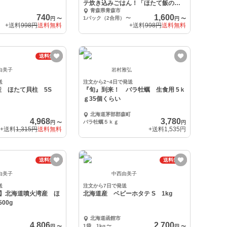
テ炊き込みごはん！「ほたて飯の
青森県青森市
素」【2合用】
740
1,600
1パック（2合用）
〜
円
〜
円
〜
+送料
998円
送料無料
+送料
998円
送料無料
送料無料
由美子
岩村雅弘
送
注文から2~4日で発送
 ほたて貝柱 5S
『旬』到来！ バラ牡蠣 生食用 5ｋ
ｇ35個くらい
北海道茅部郡森町
4,968
3,780
バラ牡蠣５ｋｇ
円
〜
円
+送料
1,315円
送料無料
+送料
1,535円
送料無料
送料無料
由美子
中西由美子
送
注文から7日で発送
新物】北海道噴火湾産 ほ
北海道産 ベビーホタテ S 1kg
00g
北海道函館市
4,806
2,700
1袋 1kg
〜
円
〜
円
〜