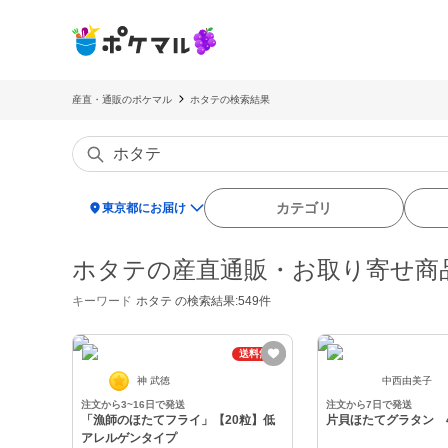
産直・通販のポケマル
ホタテの検索結果
location_on
カテゴリ
東京都にお届け
ホタテの産直通販・お取り寄せ商
キーワード
ホタテ
の検索結果:549件
送料無料
神 武徳
中西由美子
注文から3~16日で発送
注文から7日で発送
「漁師のほたてフライ」【20粒】低
片貝ほたてグラタン 
アレルゲンタイプ