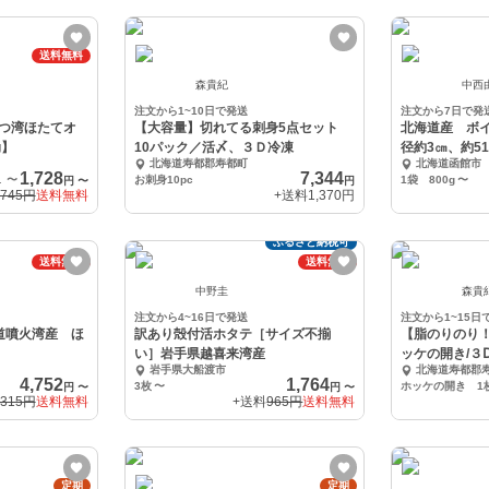
送料無料
森貴紀
中西
注文から1~10日で発送
注文から7日で発
つ湾ほたてオ
【大容量】切れてる刺身5点セット
北海道産 ボイル
g】
10パック／活〆、３Ｄ冷凍
径約3㎝、約5
北海道寿都郡寿都町
北海道函館市
1,728
7,344
0ｇ）
〜
お刺身10pc
1袋 800g
〜
円
〜
円
745円
送料無料
+送料
1,370円
ふるさと納税可
送料無料
送料無料
中野圭
森貴
注文から4~16日で発送
注文から1~15日
海道噴火湾産 ほ
訳あり殻付活ホタテ［サイズ不揃
【脂のりのり
い］岩手県越喜来湾産
ッケの開き/３
岩手県大船渡市
北海道寿都郡
4,752
1,764
3枚
〜
ホッケの開き 1枚/
円
〜
円
〜
,315円
送料無料
+送料
965円
送料無料
定期
定期