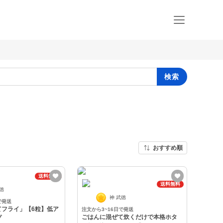
検索
おすすめ順
送料無料
送料無料
武徳
神 武徳
で発送
てフライ」【6粒】低ア
注文から3~16日で発送
ごはんに混ぜて炊くだけで本格ホタ
プ