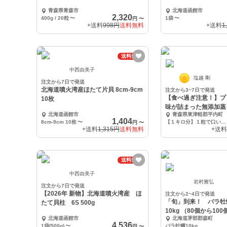
青森県青森市
北海道函館市
2,320
400g / 20粒
〜
1袋
〜
円
〜
+送料
998円
送料無料
+送料
1
送料無料
中西由美子
塩越 剛
注文から7日で発送
北海道噴火湾産ほたて片貝 8cm-9cm
注文から3~7日で発送
【食べ過ぎ注意！】プ
10枚
味が詰まった無添加蒸
北海道函館市
青森県東津軽郡平内町
凍）
1,404
8cm-9cm 10枚
〜
【１キロ分】１粒で口いっぱいの海の旨味
円
〜
+送料
1,315円
送料無料
+送料
送料無料
中西由美子
岩村雅弘
注文から7日で発送
【2026年 新物】北海道噴火湾産 ほ
注文から2~4日で発送
「旬」到来！ バラ
たて貝柱 6S 500g
10kg （80個から10
北海道函館市
北海道茅部郡森町
4,536
1袋(500g)
〜
バラ牡蠣10kg
円
〜