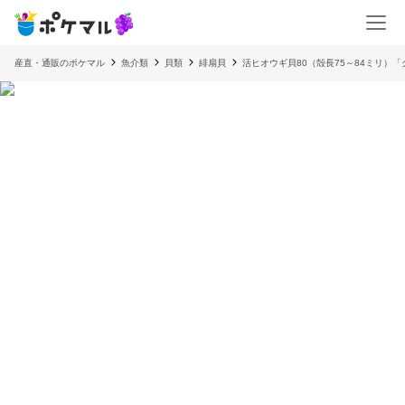
産直・通販のポケマル
魚介類
貝類
緋扇貝
活ヒオウギ貝80（殻長75～84ミリ）