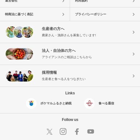
運営会社
利用規約
特商法に基づく表記
プライバシーポリシー
生産者の方へ
農家さん・漁師さんを募集しています!
法人・自治体の方へ
アライアンスのご相談はこちらから
採用情報
生産者と食べる人をつなぎたい
Links
ポケマルふるさと納税
食べる通信
Follow us