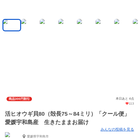
本日あと 4点
商品300円割引
113
活ヒオウギ貝80（殻長75～84ミリ）「クール便」
愛媛宇和島産 生きたままお届け
みんなの投稿を見る
愛媛県宇和島市