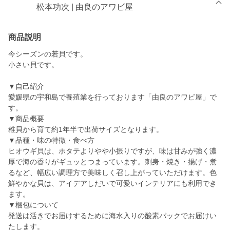
松本功次 | 由良のアワビ屋
商品説明
今シーズンの若貝です。
小さい貝です。
▼自己紹介
愛媛県の宇和島で養殖業を行っております「由良のアワビ屋」で
す。
▼商品概要
稚貝から育て約1年半で出荷サイズとなります。
▼品種・味の特徴・食べ方
ヒオウギ貝は、ホタテよりやや小振りですが、味は甘みが強く濃
厚で海の香りがギュッとつまっています。刺身・焼き・揚げ・煮
るなど、幅広い調理方で美味しく召し上がっていただけます。色
鮮やかな貝は、アイデアしだいで可愛いインテリアにも利用でき
ます。
▼梱包について
発送は活きでお届けするために海水入りの酸素パックでお届けい
たします。