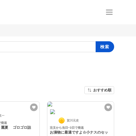
検索
おすすめ順
克一
賀川元史
で発送
 麗夏 ゴロゴロ詰
注文から当日~3日で発送
お漬物に最適ですよ☆小ナスのセッ