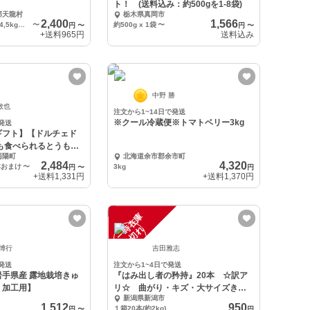
ト！ (送料込み：約500gを1-8袋)
郡天龍村
栃木県真岡市
2,400
1,566
サイズミックス 4,5kg入り
〜
約500g x 1袋
〜
円
〜
円
〜
+送料
965円
送料込み
中野 勝
敏也
注文から1~14日で発送
※クール冷蔵便※トマトベリー3kg
発送
ギフト】【ドルチェド
も食べられるとうもろ
菊陽町
北海道余市郡余市町
2,484
4,320
本おまけ
〜
3kg
円
〜
円
+送料
1,331円
+送料
1,370円
一
在
庫
切
時
れ
 博行
吉田雅志
発送
注文から1~4日で発送
手県産 露地栽培きゅ
『はみ出し者の矜持』20本 ☆訳ア
・加工用】
リ☆ 曲がり・キズ・大サイズきゅ
新潟県新潟市
うり
1,512
950
１箱20本(約2kg)
円
〜
円