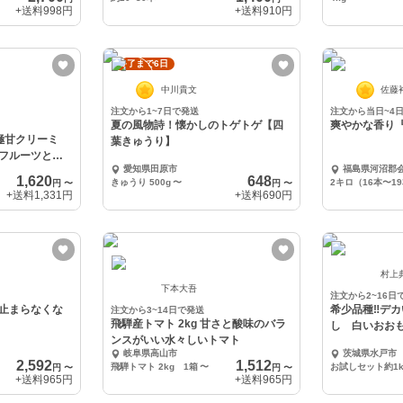
+送料
998円
+送料
910円
終了まで6日
中川貴文
佐藤
注文から1~7日で発送
注文から当日~4
夏の風物詩！懐かしのトゲトゲ【四
爽やかな香り
極甘クリーミ
葉きゅうり】
フルーツとう
愛知県田原市
福島県河沼郡
1,620
648
きゅうり 500g
〜
2キロ（16本〜1
円
〜
円
〜
+送料
1,331円
+送料
690円
村上
下本大吾
注文から2~16日
止まらなくな
希少品種‼️デ
注文から3~14日で発送
飛騨産トマト 2kg 甘さと酸味のバラ
し 白いおお
ンスがいい水々しいトマト
岐阜県高山市
茨城県水戸市
2,592
1,512
飛騨トマト 2kg 1箱
〜
お試しセット約1k
円
〜
円
〜
+送料
965円
+送料
965円