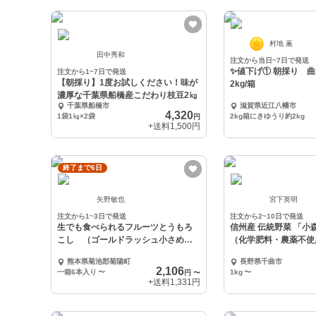
村地 薫
田中秀和
注文から当日~7日で発送
✨値下げ① 朝採り 
注文から1~7日で発送
【朝採り】1度お試しください！味が
2kg/箱
濃厚な千葉県船橋産こだわり枝豆2㎏
千葉県船橋市
滋賀県近江八幡市
4,320
1袋1㎏×2袋
2kg箱にきゆうり約2kg
円
+送料
1,500円
終了まで6日
矢野敏也
宮下英明
注文から1~3日で発送
注文から2~10日で発送
生でも食べられるフルーツとうもろ
信州産 伝統野菜 「小
こし （ゴールドラッシュ小さめサ
（化学肥料・農薬不使
イズ）
熊本県菊池郡菊陽町
長野県千曲市
2,106
一箱6本入り
〜
1kg
〜
円
〜
+送料
1,331円