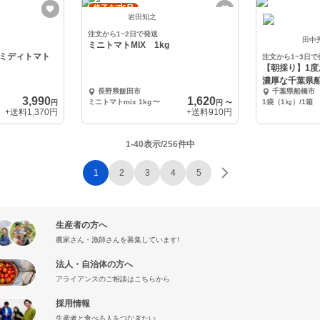
終了まで6日
岩田知之
注文から1~2日で発送
田中
ミニトマトMIX 1kg
ミディトマト
注文から1~3日で
【朝採り】1
濃厚な千葉県
長野県飯田市
千葉県船橋市
3,990
1,620
ミニトマトmix 1kg
〜
1袋（1㎏）/1箱
円
円
〜
+送料
1,370円
+送料
910円
1-40表示/256件中
1
2
3
4
5
生産者の方へ
農家さん・漁師さんを募集しています!
法人・自治体の方へ
アライアンスのご相談はこちらから
採用情報
生産者と食べる人をつなぎたい