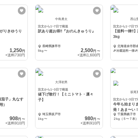
中島勇太
西山
注文から1~7日で発送
注文から1~7日で
曲がりきゆうり
訳あり超お得‼️『おのんきゅうり』
【送料一律‼️
3kg
長崎県諫早市
北海道余市郡
1,250
2,500
5kg
〜
円
円
〜
+送料
730円
+送料
1,600円
大澤初男
注文から1~3日で発送
坂尾
値下げ敢行！【ミニトマト・凛々
森茄子」丸なす
子】
注文から1~3日で
今年も始まり
用）
発！あま〜い
埼玉県坂戸市
千葉県銚子市
ロコーン2026
908
980
1kg
〜
２kg（５〜７本
円
〜
円
〜
+送料
910円
+送料
910円