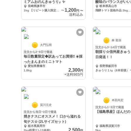
ミアムおのんきゅうり』✨
酸味のバランスがいい
長崎県諫早市
岐阜県高山市
ト
1,200
1kg 【リピート購入限定！100円引き】
〜
飛騨トマト規格外品 2kg 1箱
円
〜
送料込み
林 龍弥
大門弘明
注文から3~14日で発送
朝採り☆信州産きゅう
注文から2~9日で発送
毎日数量限定◆訳あってお買得‼️ ☀️採
日発送！！
ったまんまのミニトマト
愛知県豊橋市
長野県飯田市
2,300
1.8kg
きゅうり１㎏（8本前後）
円
+送料
965円
本田尚宏
賀川元史
注文から1~3日で発送
【福島県産】ほんだの
注文から当日~3日で発送
焼きナスにオススメ！ 口から溢れる
旬ナス☆ (2Lサイズセット)
栃木県真岡市
福島県須賀川市
2,500
2kg程度(11-13本程)
5kg
円