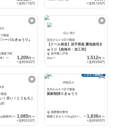
+送料
778円
+送料
745円
裕司
沼山 博行
日で発送
『ハーバルきゅうり』
注文から1~2日で発送
【クール発送】岩手県産 露地栽培き
ゅうり【規格外・加工用】
会津坂下町
岩手県二戸市
1,200
1,512
9本）
〜
4kg
〜
円
〜
円
〜
+送料
900円
+送料
998円
ふるさと納税可
押鐘良介
典男
注文から2~7日で発送
新鮮朝採りきゅうり
で発送
カい！甘い！とうもろこ
もの
長野県中野市
1,085
1,836
g(規格外)
〜
朝採りきゅうり3kg(24〜27本)
〜
円
〜
円
〜
+送料
910円
+送料
965円