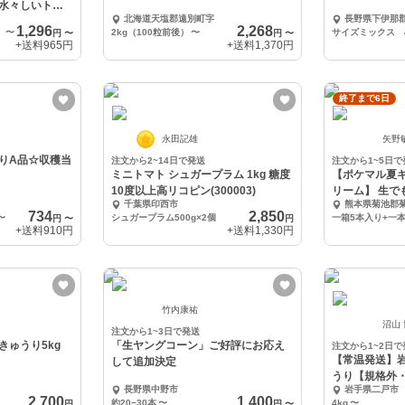
水々しいトマ
北海道天塩郡遠別町字
長野県下伊那
1,296
2,268
〜
2kg（100粒前後）
〜
円
〜
円
〜
+送料
965円
+送料
1,370円
終了まで6日
永田記雄
矢野
りA品☆収穫当
注文から2~14日で発送
注文から1~5日で
ミニトマト シュガープラム 1kg 糖度
【ポケマル夏
10度以上高リコピン(300003)
リーム】 生で
千葉県印西市
熊本県菊池郡
こし
734
2,850
〜
シュガープラム500g×2個
一箱5本入り+一
円
〜
円
+送料
910円
+送料
1,330円
竹内康祐
沼山
注文から1~3日で発送
きゅうり5kg
「生ヤングコーン」ご好評にお応え
注文から1~2日で
【常温発送】岩
して追加決定
うり【規格外
長野県中野市
岩手県二戸市
2,700
1,400
約20−30本
〜
4kg
〜
円
円
〜