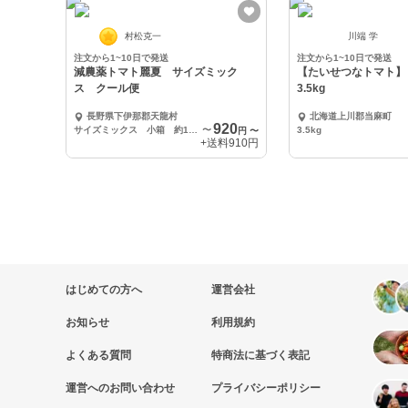
村松克一
川端 学
注文から1~10日で発送
注文から1~10日で発送
減農薬トマト麗夏 サイズミック
【たいせつなトマト】
ス クール便
3.5kg
長野県下伊那郡天龍村
北海道上川郡当麻町
920
サイズミックス 小箱 約1.3kg
〜
3.5kg
円
〜
+送料
910円
はじめての方へ
運営会社
お知らせ
利用規約
よくある質問
特商法に基づく表記
運営へのお問い合わせ
プライバシーポリシー