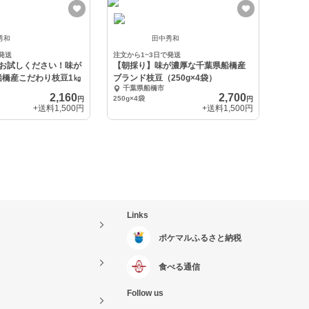
秀和
田中秀和
発送
注文から1~3日で発送
度お試しください！味が
【朝採り】味が濃厚な千葉県船橋産
船橋産こだわり枝豆1㎏
ブランド枝豆（250g×4袋）
千葉県船橋市
2,160
2,700
250g×4袋
円
円
+送料
1,500円
+送料
1,500円
Links
ポケマルふるさと納税
食べる通信
Follow us