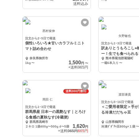
送料込み
西村俊伸
矢野敏也
注文から2~5日で発送
個性いろいろ★甘いカラフルミニト
注文から1~3日で発送
訳ありとうもろこし⭐︎
マト詰め合わせ
ー！生でも食べられる
奈良県御所市
熊本県菊池郡菊陽町
もろこし
1,500
1kg
〜
一箱6本入り
〜
円
〜
+送料
965円
送料300円割引
渡部康貴
岡田 仁
注文から5~16日で発送
＜ご愛用者限定＞手が
注文から1~3日で発送
群馬県産 日本一の黒艶なす｜とろけ
る冷凍だだちゃ豆
る食感の夏秋なす(冷蔵便)
群馬県高崎市
山形県鶴岡市
1,620
２キロ 1袋400g〜500g 4〜5袋
冷凍ﾀﾞﾀﾞﾁｬ豆800g×１袋
〜
円
+送料
965円
665円