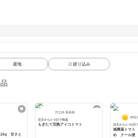
産地
絞り込み
商品
竹之内 美喜雄
村松
注文から1~3日で発送
もぎたて完熟アイコトマト
注文から1~10日
減農薬トマト
2kg 甘さと
め クール便