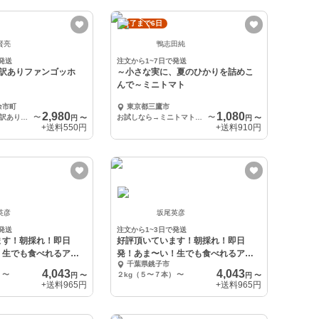
終了まで6日
賢亮
鴨志田純
発送
注文から1~7日で発送
】訳ありファンゴッホ
～小さな実に、夏のひかりを詰めこ
んで～ミニトマト
余市町
東京都三鷹市
2,980
1,080
🎉冷蔵送料一律🎉訳ありファンゴッホ3kg
〜
お試しなら→ミニトマト500g
〜
円
〜
円
〜
+送料
550円
+送料
910円
英彦
坂尾英彦
発送
注文から1~3日で発送
ます！朝採れ！即日
好評頂いています！朝採れ！即日
！生でも食べれるアフ
発！あま〜い！生でも食べれるアフ
千葉県銚子市
！
ロコーン2026！
4,043
4,043
）
〜
２kg（５〜７本）
〜
円
〜
円
〜
+送料
965円
+送料
965円