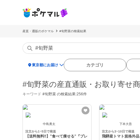
産直・通販のポケマル
#旬野菜の検索結果
location_on
カテゴリ
東京都にお届け
#旬野菜の産直通販・お取り寄せ
キーワード
#旬野菜
の検索結果:256件
中島勇太
下本大吾
注文から1~5日で発送
注文から3~10日で発送
【送料無料‼️】"食べて痩せる"『プレ
飛騨産トマト規格外品 