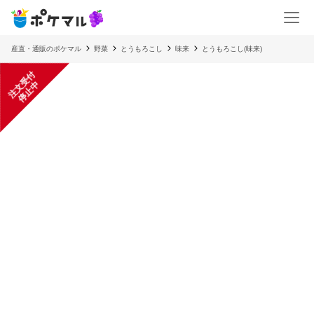
産直・通販のポケマル
野菜
とうもろこし
味来
とうもろこし(味来)
注
文
受
付
停
止
中