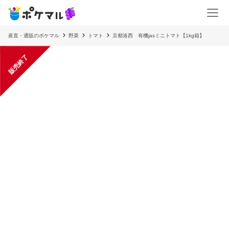
産直・通販のポケマル
野菜
トマト
京都洛西 有機jasミニトマト【1kg箱】
販売終了