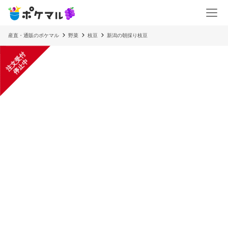
産直・通販のポケマル
野菜
枝豆
新潟の朝採り枝豆
注
文
受
付
停
止
中