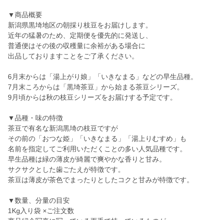
▼商品概要
新潟県黒埼地区の朝採り枝豆をお届けします。
近年の猛暑のため、定期便を優先的に発送し、
普通便はその後の収穫量に余裕がある場合に
出品しておりますことをご了承ください。
6月末からは「湯上がり娘」「いきなまる」などの早生品種。
7月末ころからは「黒埼茶豆」から始まる茶豆シリーズ。
9月頃からは秋の枝豆シリーズをお届けする予定です。
▼品種・味の特徴
茶豆で有名な新潟黒埼の枝豆ですが
その前の「おつな姫」「いきなまる」「湯上りむすめ」も
名前を指定してご利用いただくことの多い人気品種です。
早生品種は緑の薄皮が綺麗で爽やかな香りと甘み。
サクサクとした歯ごたえが特徴です。
茶豆は薄皮が茶色でまったりとしたコクと甘みが特徴です。
▼数量、分量の目安
1Kg入り袋 ×ご注文数