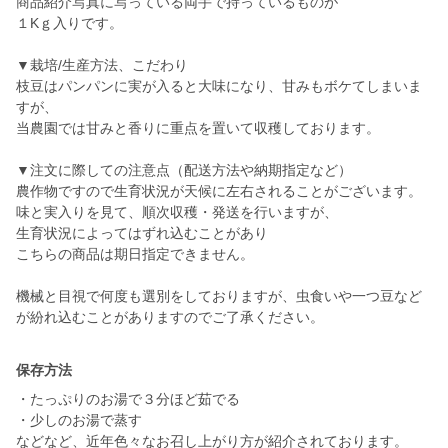
商品紹介写真に写っている両手で持っているものが
１Kｇ入りです。
▼栽培/生産方法、こだわり
枝豆はパンパンに実が入ると大味になり、甘みもボケてしまいま
すが、
当農園では甘みと香りに重点を置いて収穫しております。
▼注文に際しての注意点（配送方法や納期指定など）
農作物ですので生育状況が天候に左右されることがございます。
味と実入りを見て、順次収穫・発送を行いますが、
生育状況によってはずれ込むことがあり
こちらの商品は期日指定できません。
機械と目視で何度も選別をしておりますが、虫食いや一つ豆など
が紛れ込むことがありますのでご了承ください。
保存方法
・たっぷりのお湯で３分ほど茹でる
・少しのお湯で蒸す
などなど、近年色々なお召し上がり方が紹介されております。