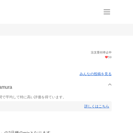
注文受付停止中
59
みんなの投稿を見る
mura
間で平均して特に高い評価を得ています。
詳しくはこちら
」の2品種のmixとなります。