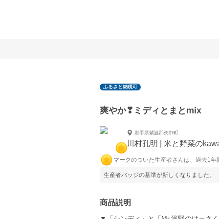
ふるさと納税可
爽やか❣ミディとまとmix
岩手県紫波郡矢巾町
川村孔明 | 米と野菜のkawa
マークのついた生産者さんは、過去1年
生産者バッジの基準が新しくなりました。
商品説明
▼「シンディ」と「Mr.浅野のけっさく