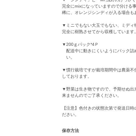
完全にmixになっていますので分ける
稀に、オレンジシンディが入る場合も
▼ミニでもない大玉でもない、ミディ
完全に樹熟させてから収穫しています
▼200ｇパック*4Ｐ
配送中に動きにくいようにパ
い。
▼慣行栽培ですが栽培期間中は農薬不
しております。
▼野菜は生き物ですので、予期せぬ出
来ませんのでご了承ください。
【注意】色付きの状態次第で発送日時
ださい。
保存方法