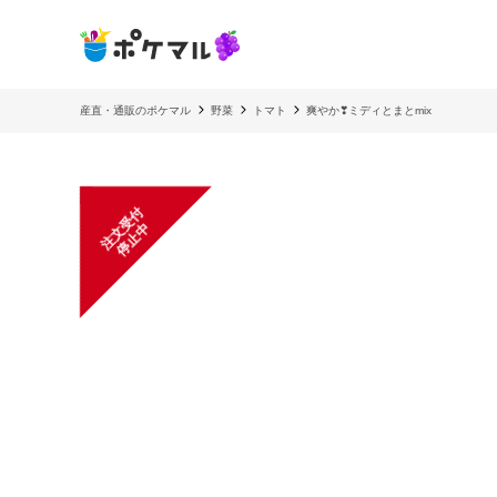
産直・通販のポケマル
野菜
トマト
爽やか❣ミディとまとmix
注
文
受
付
停
止
中