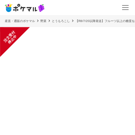
産直・通販のポケマル
野菜
とうもろこし
【R8/7/20以降発送】フルーツ以上の糖度
注
文
受
付
停
止
中