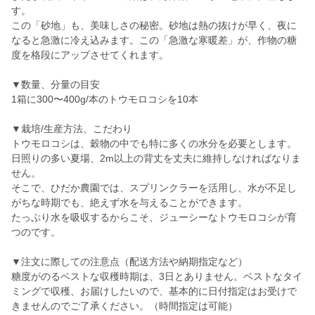
す。
この「砂地」も、美味しさの秘密。砂地は熱の抜けが早く、夜に
なると急激に冷え込みます。この「急激な寒暖差」が、作物の糖
度を格段にアップさせてくれます。
▼数量、分量の目安
1箱に300〜400g/本のトウモロコシを10本
▼栽培/生産方法、こだわり
トウモロコシは、穀物の中でも特に多くの水分を必要とします。
日照りの多い夏場、2m以上の背丈を丈夫に維持しなければなりま
せん。
そこで、ひだか農園では、スプリンクラーを活用し、水が不足し
がちな時期でも、絶えず水を与えることができます。
たっぷり水を吸収するからこそ、ジューシーなトウモロコシが育
つのです。
▼注文に際しての注意点（配送方法や納期指定など）
糖度がのるベストな収穫時期は、3日とありません。ベストなタイ
ミングで収穫、お届けしたいので、基本的に日付指定はお受けで
きませんのでご了承ください。（時間指定は可能）