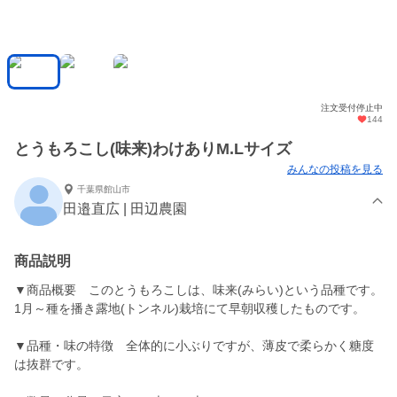
注文受付停止中
144
とうもろこし(味来)わけありM.Lサイズ
みんなの投稿を見る
千葉県館山市
田邉直広 | 田辺農園
商品説明
▼商品概要 このとうもろこしは、味来(みらい)という品種です。
1月～種を播き露地(トンネル)栽培にて早朝収穫したものです。
▼品種・味の特徴 全体的に小ぶりですが、薄皮で柔らかく糖度
は抜群です。