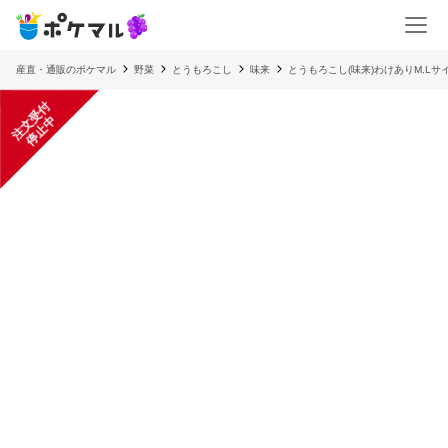
産直・通販のポケマル
野菜
とうもろこし
味来
とうもろこし(味来)わけありM.Lサ
注
文
受
付
停
止
中