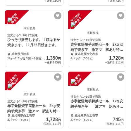
+送料
745円
+送料
745円
注
文
受
付
停
止
注
文
受
付
停
止
中
中
末松弘美
濱川和成
注文から3~10日で発送
ひっそり販売します。！紅はるか
注文から1~10日で発送
赤字覚悟焼芋完熟セール 2kg 安
焼きます。 11月25日焼きます。
納芋焼き芋 激アマ 訳あり特価
兵庫県丹波市
鹿児島県西之表市
お取り寄せ
1,350
1,728
1㎏〜1.5㎏程 3個〜6個程 大小大きさ色々
4パック（500ｇ）
円
円
+送料
745円
+送料
1,111円
注
文
受
付
停
止
注
文
受
付
停
止
中
中
濱川和成
濱川和成
注文から1~10日で発送
赤字覚悟焼芋解禁セール 1kg 安
注文から1~10日で発送
赤字覚悟焼芋完熟セール 2kg 安
納芋焼き芋 激アマ 訳あり特
納芋焼き芋 激アマ 訳あり特価
価
鹿児島県西之表市
鹿児島県西之表市
お取り寄せ
1,728
745
4パック（500ｇ）
2パック（500ｇ）
円
円
+送料
1,111円
+送料
1,111円