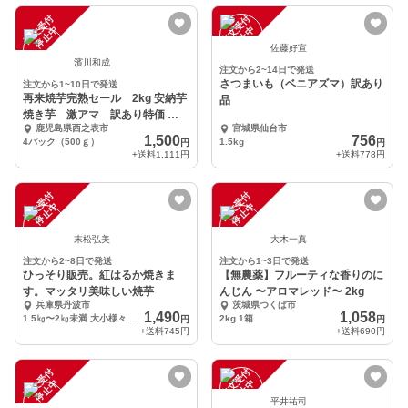
注
文
受
付
停
止
注
文
受
付
停
止
中
中
佐藤好宣
濱川和成
注文から2~14日で発送
さつまいも（ベニアズマ）訳あり
注文から1~10日で発送
再来焼芋完熟セール 2kg 安納芋
品
焼き芋 激アマ 訳あり特価 お
鹿児島県西之表市
宮城県仙台市
取り寄せ
1,500
756
4パック（500ｇ）
1.5kg
円
円
+送料
1,111円
+送料
778円
注
文
受
付
停
止
注
文
受
付
停
止
中
中
末松弘美
大木一真
注文から2~8日で発送
注文から1~3日で発送
ひっそり販売。紅はるか焼きま
【無農薬】フルーティな香りのに
す。マッタリ美味しい焼芋
んじん 〜アロマレッド〜 2kg
兵庫県丹波市
茨城県つくば市
1,490
1,058
1.5㎏〜2㎏未満 大小様々 5個〜8個程
2kg 1箱
円
円
+送料
745円
+送料
690円
注
文
受
付
停
止
注
文
受
付
停
止
中
中
平井祐司