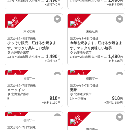
1,490
1,490
1.5㎏〜2㎏未満 大小様々 5個〜8個程
1.5㎏〜2㎏未満 大小様々 5個〜8個程
円
円
+送料
745円
+送料
745円
注
文
受
付
停
止
注
文
受
付
停
止
中
中
末松弘美
末松弘美
注文から2~8日で発送
注文から2~8日で発送
ひっそり販売。紅はるか焼きま
今年も焼きます。紅はるか焼きま
す。マッタリ美味しい焼芋
す。マッタリ美味しい焼芋
兵庫県丹波市
兵庫県丹波市
1,490
1,490
1.5㎏〜2㎏未満 大小様々 5個〜8個程
1.5㎏〜2㎏未満 大小様々 5個〜8個程
円
円
+送料
745円
+送料
745円
注
文
受
付
停
止
注
文
受
付
停
止
中
中
柳田守一
柳田守一
注文から5~7日で発送
注文から5~7日で発送
メークイン
男爵
北海道夕張市
北海道夕張市
918
918
5
1ケース5Kg
円
円
+送料
1,150円
+送料
1,150円
注
文
受
付
停
止
注
文
受
付
停
止
中
中
柳田守一
注文から5~7日で発送
野原亮一