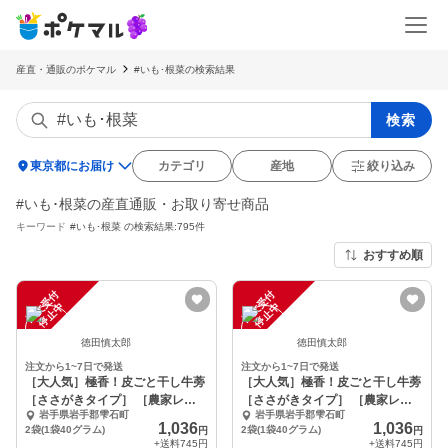
産直・通販のポケマル
#いも･根菜の検索結果
検索
location_on
東京都にお届け
カテゴリ
産地
絞り込み
#いも･根菜の産直通販・お取り寄せ商品
キーワード
#いも･根菜
の検索結果:795件
おすすめ順
注
文
受
付
停
止
注
文
受
付
停
止
中
中
徳田慎太郎
徳田慎太郎
注文から1~7日で発送
注文から1~7日で発送
［大人気］極香！皮ごと干し牛蒡
［大人気］極香！皮ごと干し牛蒡
［ささがきタイプ］ ［農家レシ
［ささがきタイプ］ ［農家レシ
岩手県岩手郡雫石町
岩手県岩手郡雫石町
ピ付き！］
ピ付き！］
1,036
1,036
2袋(1袋40グラム)
2袋(1袋40グラム)
円
円
+送料
745円
+送料
745円