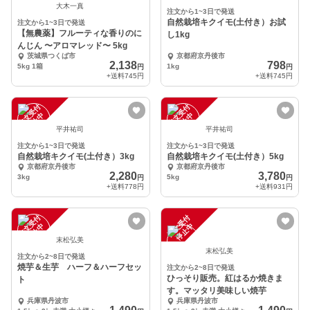
大木一真
注文から1~3日で発送
自然栽培キクイモ(土付き）お試
注文から1~3日で発送
【無農薬】フルーティな香りのに
し1kg
んじん 〜アロマレッド〜 5kg
茨城県つくば市
京都府京丹後市
2,138
798
5kg 1箱
1kg
円
円
+送料
745円
+送料
745円
注
文
受
付
停
止
注
文
受
付
停
止
中
中
平井祐司
平井祐司
注文から1~3日で発送
注文から1~3日で発送
自然栽培キクイモ(土付き）3kg
自然栽培キクイモ(土付き）5kg
京都府京丹後市
京都府京丹後市
2,280
3,780
3kg
5kg
円
円
+送料
778円
+送料
931円
注
文
受
付
停
止
注
文
受
付
停
止
中
中
末松弘美
末松弘美
注文から2~8日で発送
焼芋＆生芋 ハーフ＆ハーフセッ
注文から2~8日で発送
ひっそり販売。紅はるか焼きま
ト
す。マッタリ美味しい焼芋
兵庫県丹波市
兵庫県丹波市