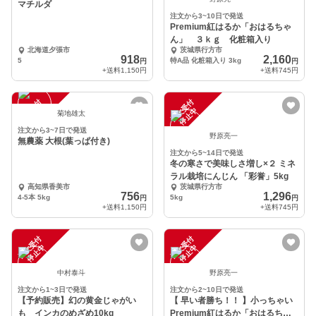
マチルダ
注文から3~10日で発送
Premium紅はるか「おはるちゃ
ん」 ３ｋｇ 化粧箱入り
北海道夕張市
茨城県行方市
918
2,160
5
特A品 化粧箱入り 3kg
円
円
+送料
1,150円
+送料
745円
注
文
受
付
停
止
注
文
受
付
停
止
中
中
菊地雄太
注文から3~7日で発送
野原亮一
無農薬 大根(葉っぱ付き)
注文から5~14日で発送
冬の寒さで美味しさ増し×２ ミネ
ラル栽培にんじん 「彩誉」5kg
高知県香美市
茨城県行方市
756
1,296
4-5本 5kg
5kg
円
円
+送料
1,150円
+送料
745円
注
文
受
付
停
止
注
文
受
付
停
止
中
中
中村泰斗
野原亮一
注文から1~3日で発送
注文から2~10日で発送
【予約販売】幻の黄金じゃがい
【 早い者勝ち！！ 】小っちゃい
も インカのめざめ10kg
Premium紅はるか「おはるちゃ