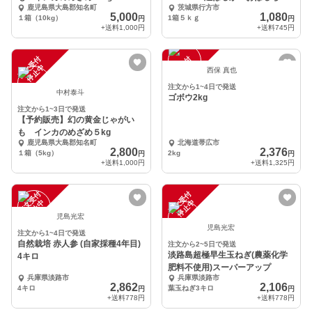
鹿児島県大島郡知名町
茨城県行方市
ん」 ５ｋｇ
5,000
1,080
１箱（10kg）
1箱５ｋｇ
円
円
+送料
1,000円
+送料
745円
注
文
受
付
停
止
注
文
受
付
停
止
中
中
西保 真也
注文から1~4日で発送
中村泰斗
ゴボウ2kg
注文から1~3日で発送
【予約販売】幻の黄金じゃがい
も インカのめざめ５kg
鹿児島県大島郡知名町
北海道帯広市
2,800
2,376
１箱（5kg）
2kg
円
円
+送料
1,000円
+送料
1,325円
注
文
受
付
停
止
注
文
受
付
停
止
中
中
児島光宏
児島光宏
注文から1~4日で発送
自然栽培 赤人参 (自家採種4年目)
注文から2~5日で発送
淡路島超極早生玉ねぎ(農薬化学
4キロ
肥料不使用)スーパーアップ
兵庫県淡路市
兵庫県淡路市
2,862
2,106
4キロ
葉玉ねぎ3キロ
円
円
+送料
778円
+送料
778円