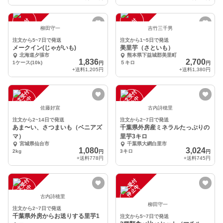
注
文
受
付
停
止
注
文
受
付
停
止
中
中
柳田守一
吉竹三千男
注文から5~7日で発送
注文から1~5日で発送
メークイン(じゃがいも)
美里芋（さといも）
北海道夕張市
熊本県下益城郡美里町
1,836
2,700
1ケース(10k)
５キロ
円
円
+送料
1,205円
+送料
1,380円
注
文
受
付
停
止
注
文
受
付
停
止
中
中
佐藤好宣
古内詩穂里
注文から2~14日で発送
注文から2~7日で発送
あま〜い、さつまいも（ベニアズ
千葉県外房産ミネラルたっぷりの
マ）
里芋3キロ
宮城県仙台市
千葉県大網白里市
1,080
3,024
2kg
3キロ
円
円
+送料
778円
+送料
745円
注
文
受
付
停
止
注
文
受
付
停
止
中
中
古内詩穂里
柳田守一
注文から2~7日で発送
千葉県外房からお送りする里芋1
注文から5~7日で発送