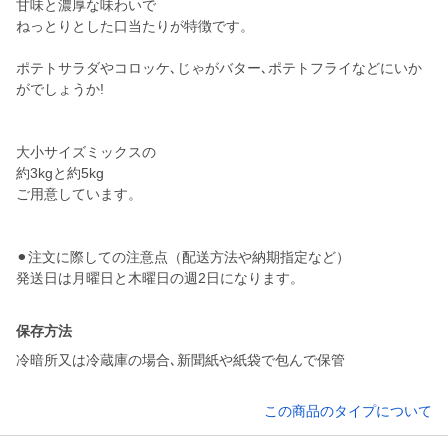
甘味と濃厚な味わいで
ねっとりとした口当たりが特徴です。
ポテトサラダやコロッケ､じゃがバター､ポテトフライなどにいか
がでしょうか!
大小サイズミックスの
約3kgと約5kg
ご用意しています。
⚫︎注文に際しての注意点（配送方法や納期指定など）
発送日は月曜日と木曜日の週2日になります。
保存方法
冷暗所又は冷蔵庫の場合､新聞紙や紙袋で包んで保管
この商品のタイプについて