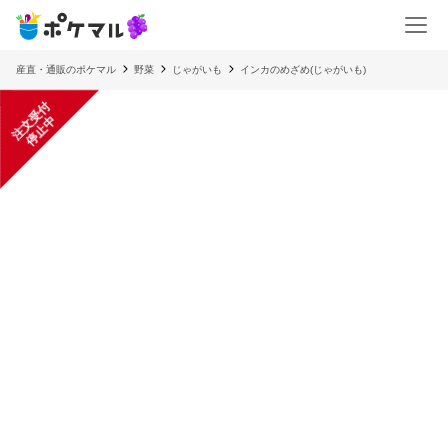
産直・通販のポケマル
野菜
じゃがいも
インカのめざめ(じゃがいも)
注
文
受
付
停
止
中