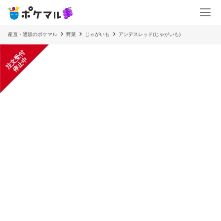
産直・通販のポケマル
野菜
じゃがいも
アンデスレッド(じゃがいも)
注
文
受
付
停
止
中