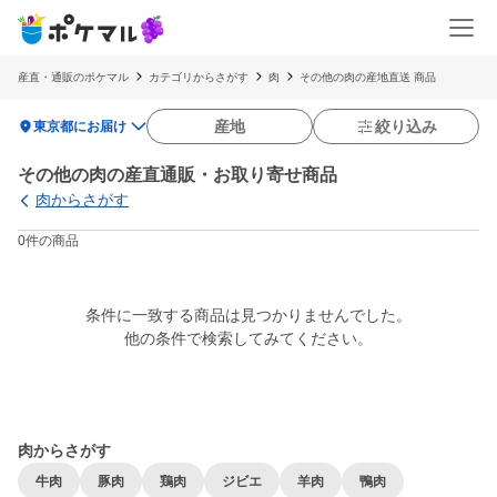
産直・通販のポケマル
カテゴリからさがす
肉
その他の肉の産地直送 商品
location_on
産地
絞り込み
東京都にお届け
その他の肉の産直通販・お取り寄せ商品
肉からさがす
0件の商品
条件に一致する商品は見つかりませんでした。

他の条件で検索してみてください。
肉からさがす
牛肉
豚肉
鶏肉
ジビエ
羊肉
鴨肉