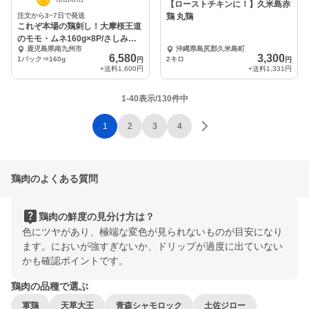
【ローストチキンに！】久米島赤
注文から3~7日で発送
鶏 丸鶏
これぞ本場の鶏刺し！大摩桜王道
のモモ・ムネ160g×8P/さしみ醤
鹿児島県南九州市
沖縄県島尻郡久米島町
油（冷凍）
6,580
3,300
1パック⇒160g
2キロ
円
円
+送料
1,600円
+送料
1,331円
1-40表示/130件中
1
2
3
4
鶏肉のよくある質問
live_help
鶏肉の鮮度の見分け方は？
色にツヤがあり、極端な変色が見られないものが目安になり
ます。においが強すぎないか、ドリップが過度に出ていない
かも確認ポイントです。
鶏肉の品種で選ぶ
軍鶏
天草大王
青森シャモロック
土佐ジロー