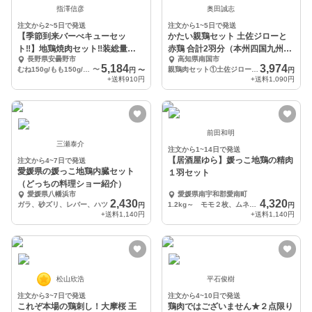
指澤信彦
奥田誠志
注文から2~5日で発送
注文から1~5日で発送
【季節到来バーべキューセッ
かたい親鶏セット 土佐ジローと
ト‼】地鶏焼肉セット‼装総量
赤鶏 合計2羽分（本州四国九州お
長野県安曇野市
高知県南国市
1000g2~4人前‼冷凍
届け）かしわ
5,184
3,974
むね150g/もも150g/ささみ2本（200~300g）手羽元2本手羽先2本
〜
親鶏肉セット①土佐ジロー親鶏雌 半羽 2個 ②親赤鶏 半羽 2個
円
〜
円
+送料
910円
+送料
1,090円
前田和明
三瀬泰介
注文から1~14日で発送
【居酒屋ゆら】媛っこ地鶏の精肉
注文から4~7日で発送
愛媛県の媛っこ地鶏内臓セット
１羽セット
（どっちの料理ショー紹介）
愛媛県八幡浜市
愛媛県南宇和郡愛南町
2,430
4,320
ガラ、砂ズリ、レバー、ハツ
1.2kg～ モモ２枚、ムネ２枚、ささみ２枚、手羽先２本、手羽元２本
円
円
+送料
1,140円
+送料
1,140円
松山欣浩
平石俊樹
注文から3~7日で発送
注文から4~10日で発送
これぞ本場の鶏刺し！大摩桜 王
鶏肉ではございません★２点限り