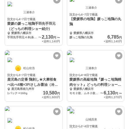
三瀬泰介
三瀬泰介
注文から4~7日で発送
【愛媛県の地鶏】媛っこ地鶏の丸
注文から4~7日で発送
愛媛の媛っこ地鶏手羽先手羽元
鶏
（どっちの料理ショー紹介)
愛媛県八幡浜市
愛媛県八幡浜市
2,130
6,785
手羽先手羽元４本(各２本)
〜
媛っこ地鶏の丸鶏
円
〜
円
+送料
1,140円
+送料
1,140円
松山欣浩
三瀬泰介
注文から3~7日で発送
注文から4~8日で発送
鹿児島の定番 鶏刺し★大摩桜食
愛媛県の高級地鶏『媛っこ地鶏精
べ比べ4種×3P/さしみ醤油（冷
肉セット』どっちの料理ショーで
鹿児島県南九州市
愛媛県八幡浜市
凍）
紹介！
10,580
6,130
1パック⇒160g
モモ２枚、ムネ２枚、ささみ２枚、手羽先２本、手羽元２本
〜
円
円
〜
+送料
1,600円
+送料
1,370円
山城昌泉
注文から2~4日で発送
松山欣浩