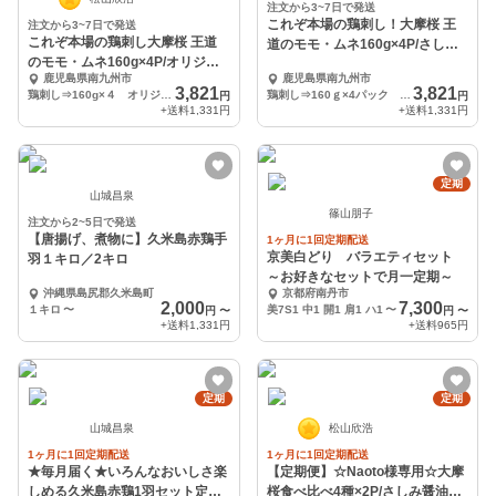
注文から3~7日で発送
これぞ本場の鶏刺し！大摩桜 王
注文から3~7日で発送
これぞ本場の鶏刺し大摩桜 王道
道のモモ・ムネ160g×4P/さしみ
のモモ・ムネ160g×4P/オリジナ
醤油（冷凍
鹿児島県南九州市
鹿児島県南九州市
ル醤油（冷凍
3,821
3,821
鶏刺し⇒160g×４ オリジナル醤油⇒150ml×1本
鶏刺し⇒160ｇ×4パック さしみ醤油⇒150ml×1本
円
円
+送料
1,331円
+送料
1,331円
定期
山城昌泉
篠山朋子
注文から2~5日で発送
【唐揚げ、煮物に】久米島赤鶏手
1ヶ月に1回定期配送
京美白どり バラエティセット
羽１キロ／2キロ
～お好きなセットで月一定期～
沖縄県島尻郡久米島町
京都府南丹市
2,000
7,300
１キロ
〜
美7S1 中1 開1 肩1 ハ1
〜
円
〜
円
〜
+送料
1,331円
+送料
965円
定期
定期
山城昌泉
松山欣浩
1ヶ月に1回定期配送
1ヶ月に1回定期配送
★毎月届く★いろんなおいしさ楽
【定期便】☆Naoto様専用☆大摩
しめる久米島赤鶏1羽セット定期
桜食べ比べ4種×2P/さしみ醤油