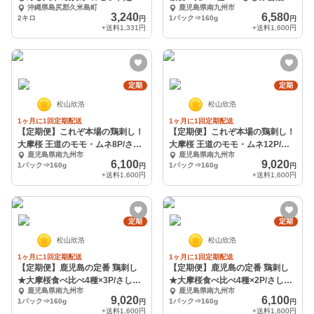
沖縄県島尻郡久米島町
鹿児島県南九州市
便
（冷凍）
3,240
6,580
2キロ
1パック⇒160g
円
円
+送料
1,331円
+送料
1,600円
定期
定期
松山欣浩
松山欣浩
1ヶ月に1回定期配送
1ヶ月に1回定期配送
【定期便】これぞ本場の鶏刺し！
【定期便】これぞ本場の鶏刺し！
大摩桜 王道のモモ・ムネ8P/さし
大摩桜 王道のモモ・ムネ12P/さ
鹿児島県南九州市
鹿児島県南九州市
み醤油（冷凍）
しみ醤油（冷凍）
6,100
9,020
1パック⇒160g
1パック⇒160g
円
円
+送料
1,600円
+送料
1,600円
定期
定期
松山欣浩
松山欣浩
1ヶ月に1回定期配送
1ヶ月に1回定期配送
【定期便】鹿児島の定番 鶏刺し
【定期便】鹿児島の定番 鶏刺し
★大摩桜食べ比べ4種×3P/さしみ
★大摩桜食べ比べ4種×2P/さしみ
鹿児島県南九州市
鹿児島県南九州市
醤油（冷凍）
醤油（冷凍）
9,020
6,100
1パック⇒160g
1パック⇒160g
円
円
+送料
1,600円
+送料
1,600円