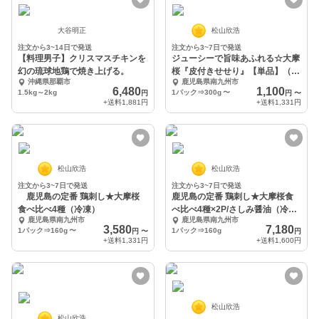
大谷明正
松山欣浩
注文から3~14日で発送
注文から3~7日で発送
【料理男子】クリスマスチキンを
ジューシーで旨味あふれる☆大摩
幻の琉球地鶏で焼き上げる。
桜『皮付きせせり』【単品】（冷
沖縄県那覇市
鹿児島県南九州市
凍）
6,480
1,100
1.5kg～2kg
1パック⇒300g
〜
円
円
〜
+送料
1,881円
+送料
1,331円
松山欣浩
松山欣浩
注文から3~7日で発送
注文から3~7日で発送
鹿児島の定番 鶏刺し★大摩桜
鹿児島の定番 鶏刺し★大摩桜食
食べ比べ4種（冷凍）
べ比べ4種×2P/さしみ醤油（冷
鹿児島県南九州市
鹿児島県南九州市
凍）
3,580
7,180
1パック⇒160g
〜
1パック⇒160g
円
〜
円
+送料
1,331円
+送料
1,600円
松山欣浩
松山欣浩