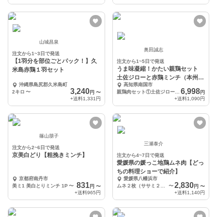
山城昌泉
奥田誠志
注文から1~3日で発送
【1羽分を部位ごとパック！】久
注文から1~5日で発送
うま味凝縮！かたい親鶏セット
米島赤鶏１羽セット
土佐ジローと赤鶏ミンチ（本州四
沖縄県島尻郡久米島町
高知県南国市
国九州お届け限定）
3,240
6,998
2キロ
〜
親鶏肉セット①土佐ジロー親鶏雌 半羽２００ｇから２５０ｇを４個②親赤鶏ミンチ３００ｇを３個
円
〜
円
+送料
1,331円
+送料
1,090円
篠山朋子
三瀬泰介
注文から2~6日で発送
京美白どり【粗挽きミンチ】
注文から4~7日で発送
愛媛県の媛っこ地鶏ムネ肉【どっ
ちの料理ショーで紹介】
京都府南丹市
愛媛県八幡浜市
831
2,830
美ミ1 美白とりミンチ 1P
〜
ムネ２枚（ササミ２枚付き）
〜
円
〜
円
〜
+送料
965円
+送料
1,140円