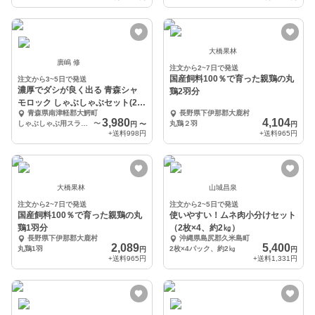
大橋果林
廣嶋 修
注文から2~7日で発送
国産飼料100％で育った親鶏の丸
注文から3~5日で発送
濃厚でダシが良く出る 青森シャ
鶏2羽分
モロック しゃぶしゃぶセット(2～
青森県南津軽郡大鰐町
長野県下伊那郡大鹿村
3人前)
3,980
4,104
しゃぶしゃぶ用スライス肉（200g）×2パック、ガラスープ（400g）
〜
丸鶏２羽
円
〜
円
+送料
998円
+送料
965円
大橋果林
山城昌泉
注文から2~7日で発送
注文から2~5日で発送
国産飼料100％で育った親鶏の丸
使いやすい！ムネ肉小分けセット
鶏1羽分
（2枚×4、約2㎏）
長野県下伊那郡大鹿村
沖縄県島尻郡久米島町
2,089
5,400
丸鶏1羽
2枚×4パック、約2㎏
円
円
+送料
965円
+送料
1,331円