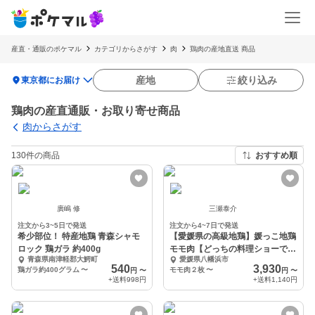
産直・通販のポケマル
カテゴリからさがす
肉
鶏肉の産地直送 商品
location_on
産地
絞り込み
東京都にお届け
鶏肉の産直通販・お取り寄せ商品
肉からさがす
130件の商品
おすすめ順
廣嶋 修
三瀬泰介
注文から3~5日で発送
注文から4~7日で発送
希少部位！ 特産地鶏 青森シャモ
【愛媛県の高級地鶏】媛っこ地鶏
ロック 鶏ガラ 約400g
モモ肉【どっちの料理ショーで紹
青森県南津軽郡大鰐町
愛媛県八幡浜市
介】
540
3,930
鶏ガラ約400グラム
〜
モモ肉２枚
〜
円
〜
円
〜
+送料
998円
+送料
1,140円