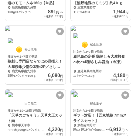
道のモモ・ムネ160g【単品】
【熊野地鶏のモミジ】約4ｋｇ
鹿児島県南九州市
三重県熊野市
（冷凍）
891
1,944
160g×1パック
〜
モミジ4キロ
円
〜
円
+送料
1,331円
+送料
965円
松山欣浩
松山欣浩
注文から3~7日で発送
鹿児島の定番 鶏刺し★大摩桜食
注文から3~7日で発送
鶏刺し専門店ならではの品揃え！
べ比べ4種/さしみ醤油（冷凍）
大摩桜希少部位3種×2P／さしみ
鹿児島県南九州市
鹿児島県南九州市
醤油（冷凍）
6,080
4,180
刺身1パック⇒160ｇ
1パック⇒160g
円
円
+送料
1,331円
+送料
1,331円
田口雄二
篠山朋子
注文から10~15日で発送
注文から2~5日で発送
「天草のごちそう」天草大王カッ
ギフト対応！【匠京地鶏 7mmス
ト肉
ライスカット】
熊本県天草市
京都府南丹市
4,320
6,912
モモ肉(300g×2パック)、ムネ肉(200g×1パック)
匠S2 匠ｽﾗｲｽﾊﾟｯｸ500g 2セット
〜
円
円
〜
+送料
1,331円
+送料
965円