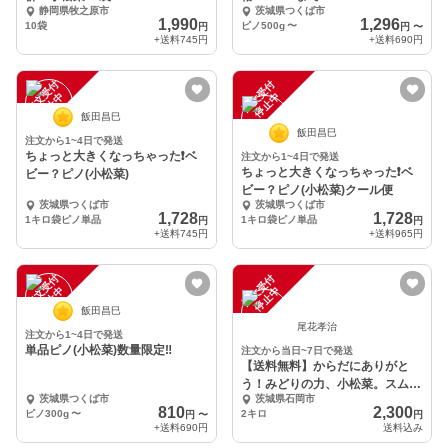
静岡県牧之原市
茨城県つくば市
1,990
1,296
10袋
ピノ500g
〜
円
円
〜
+送料
745円
+送料
690円
注
文
受
付
停
止
注
文
受
付
停
止
中
中
飯田昌巳
飯田昌巳
注文から1~4日で発送
ちょっと大きくなっちゃった❗ベ
注文から1~4日で発送
ちょっと大きくなっちゃった❗ベ
ビー？ピノ(小松菜)
ビー？ピノ(小松菜)クール便
茨城県つくば市
茨城県つくば市
1,728
1,728
1キロ袋ピノ単品
1キロ袋ピノ単品
円
円
+送料
745円
+送料
965円
注
文
受
付
停
止
注
文
受
付
停
止
中
中
飯田昌巳
尾花孝治
注文から1~4日で発送
単品ピノ(小松菜)数量限定‼️
注文から当日~7日で発送
【送料無料】からだにありがと
う！みどりの力、小松菜。スムー
茨城県つくば市
茨城県石岡市
ジーなどに
810
2,300
ピノ300g
〜
2キロ
円
〜
円
+送料
690円
送料込み