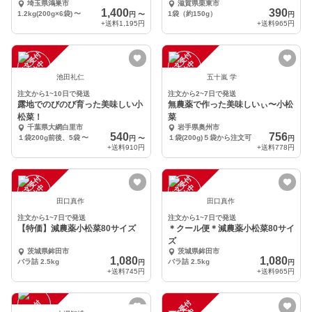
埼玉県鴻巣市
滋賀県栗東市
1,400
390
1.2kg(200g×6袋)
〜
1袋（約150g）
円
〜
円
+送料
1,195円
+送料
965円
注
文
受
付
停
止
注
文
受
付
停
止
中
中
池田礼仁
五十嵐 学
注文から1~10日で発送
注文から2~7日で発送
露地でのびのび育った美味しい小
無農薬で作った美味しいぃ〜小松
松菜！
菜
千葉県大網白里市
岩手県奥州市
540
756
１袋200g前後、5袋
〜
１袋(200g)５袋から注文可
円
〜
円
+送料
910円
+送料
778円
注
文
受
付
停
止
注
文
受
付
停
止
中
中
田口真作
田口真作
注文から1~7日で発送
注文から1~7日で発送
【特価】減農薬小松菜80サイズ
＊クール便＊減農薬小松菜80サイ
ズ
茨城県鉾田市
茨城県鉾田市
1,080
1,080
バラ詰 2.5kg
バラ詰 2.5kg
円
円
+送料
745円
+送料
965円
注
文
受
付
停
止
注
文
受
付
停
止