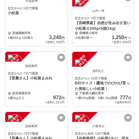
中
中
大場智博
注文から1~3日で発送
山内一将
小松菜
注文から1~7日で発送
【宮崎県産】自然が生み出す旨い
小松菜☆200g×5袋(1kg)
茨城県鉾田市
宮崎県小林市
3,240
1,250
1箱200ｇ×25袋入
小松菜5袋
〜
円
円
〜
+送料
1,195円
+送料
1,600円
注
文
受
付
停
止
注
文
受
付
停
止
中
中
福角剛男
池田礼仁
注文から1~7日で発送
【育農さん】小松菜まみれ
注文から1~10日で発送
BIGサイズ！露地でのびのび育っ
た美味しい小松菜！
奈良県桜井市
千葉県大網白里市
972
777
1箱3kg入り
一袋300g前後、5袋1.5kg前後
円
円
+送料
1,261円
+送料
690円
注
文
受
付
停
止
注
文
受
付
停
止
中
中
福角剛男
小勝美沙
注文から1~7日で発送
注文から当日~1日で発送
【育農さん】小松菜まみれ
【自然栽培】小松菜2キロ 訳あ