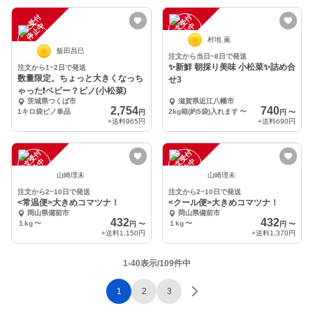
注
文
受
付
停
止
注
文
受
付
停
止
中
中
村地 薫
飯田昌巳
注文から当日~8日で発送
✨新鮮 朝採り美味 小松菜✨詰め合
注文から1~2日で発送
数量限定。ちょっと大きくなっち
せ3
ゃった❗ベビー？ピノ(小松菜)
茨城県つくば市
滋賀県近江八幡市
2,754
740
1キロ袋ピノ単品
2kg箱(約5袋)入れます
〜
円
円
〜
+送料
965円
+送料
690円
注
文
受
付
停
止
注
文
受
付
停
止
中
中
山崎理未
山崎理未
注文から2~10日で発送
注文から2~10日で発送
<常温便>大きめコマツナ！
<クール便>大きめコマツナ！
岡山県備前市
岡山県備前市
432
432
１kg
〜
１kg
〜
円
〜
円
〜
+送料
1,150円
+送料
1,370円
1-40表示/109件中
1
2
3