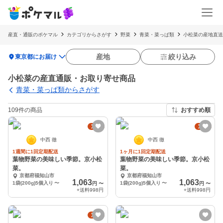
産直・通販のポケマル
カテゴリからさがす
野菜
青菜・菜っぱ類
小松菜の産地直送
location_on
産地
絞り込み
東京都にお届け
小松菜の産直通販・お取り寄せ商品
青菜・菜っぱ類からさがす
109件の商品
おすすめ順
定期
定期
中西 徹
中西 徹
1週間に1回定期配送
1ヶ月に1回定期配送
葉物野菜の美味しい季節。京小松
葉物野菜の美味しい季節。京小松
菜。
菜。
京都府福知山市
京都府福知山市
1,063
1,063
1袋(200g)5個入り
〜
1袋(200g)5個入り
〜
円
〜
円
〜
+送料
998円
+送料
998円
定期