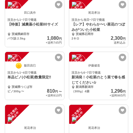
注
文
受
付
停
止
注
文
受
付
停
止
中
中
田口真作
尾花孝治
注文から1~7日で発送
注文から当日~7日で発送
【特価】減農薬小松菜80サイズ
【レア】やわらか〜い菜花のつぼ
みがついた小松菜
茨城県鉾田市
茨城県石岡市
1,080
2,300
バラ詰 2.5kg
2キロ
円
円
+送料
745円
送料込み
注
文
受
付
停
止
注
文
受
付
停
止
中
中
飯田昌巳
伊藤健造
注文から1~4日で発送
注文から6~7日で発送
単品ピノ(小松菜)数量限定‼️
新潟発！小松菜のとう菜で春を感
じてください☆
茨城県つくば市
新潟県新潟市
810
1,296
ピノ300g
〜
（300g）4袋
円
〜
円
+送料
910円
+送料
965円
注
文
受
付
停
止
注
文
受
付
停
止
中
中
尾花孝治
尾花孝治