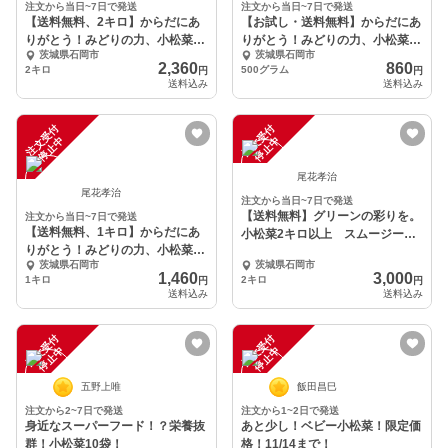
注文から当日~7日で発送
注文から当日~7日で発送
【送料無料、2キロ】からだにあ
【お試し・送料無料】からだにあ
りがとう！みどりの力、小松菜。
りがとう！みどりの力、小松菜。
茨城県石岡市
茨城県石岡市
スムージーなどに
スムージーなどに
2,360
860
2キロ
500グラム
円
円
送料込み
送料込み
注
文
受
付
停
止
注
文
受
付
停
止
中
中
尾花孝治
尾花孝治
注文から当日~7日で発送
【送料無料】グリーンの彩りを。
注文から当日~7日で発送
【送料無料、1キロ】からだにあ
小松菜2キロ以上 スムージーな
りがとう！みどりの力、小松菜。
どに＾＾
茨城県石岡市
茨城県石岡市
スムージーなどに
1,460
3,000
1キロ
2キロ
円
円
送料込み
送料込み
注
文
受
付
停
止
注
文
受
付
停
止
中
中
五野上唯
飯田昌巳
注文から2~7日で発送
注文から1~2日で発送
身近なスーパーフード！？栄養抜
あと少し！ベビー小松菜！限定価
群！小松菜10袋！
格！11/14まで！