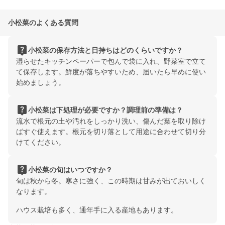
小松菜のよくある質問
live_help
小松菜の保存方法と日持ちはどのくらいですか？
湿らせたキッチンペーパーで包んで袋に入れ、野菜室で立て
て保存します。鮮度が落ちやすいため、届いたら早めに使い
始めましょう。
live_help
小松菜は下処理が必要ですか？調理前の準備は？
流水で根元の土や汚れをしっかり洗い、傷んだ葉を取り除け
ばすぐ使えます。根元を切り落として用途に合わせて切り分
けてください。
live_help
小松菜の旬はいつですか？
旬は秋から冬。寒さに強く、この時期は甘みが出ておいしく
なります。
ハウス栽培も多く、通年手に入る産地もあります。