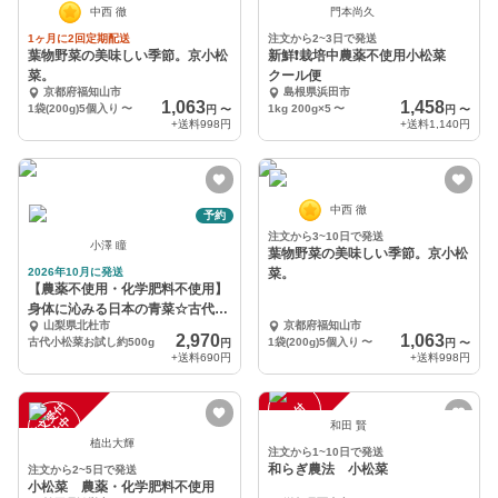
中西 徹
門本尚久
1ヶ月に2回定期配送
注文から2~3日で発送
葉物野菜の美味しい季節。京小松
新鮮❗️栽培中農薬不使用小松菜
菜。
クール便
京都府福知山市
島根県浜田市
1,063
1,458
1袋(200g)5個入り
〜
1kg 200g×5
〜
円
〜
円
〜
+送料
998円
+送料
1,140円
中西 徹
予約
注文から3~10日で発送
小澤 瞳
葉物野菜の美味しい季節。京小松
2026年10月に発送
菜。
【農薬不使用・化学肥料不使用】
身体に沁みる日本の青菜☆古代小
山梨県北杜市
京都府福知山市
松菜ついに解禁！
2,970
1,063
古代小松菜お試し約500g
1袋(200g)5個入り
〜
円
円
〜
+送料
690円
+送料
998円
注
文
受
付
停
止
注
文
受
付
停
止
中
中
和田 賢
植出大輝
注文から1~10日で発送
和らぎ農法 小松菜
注文から2~5日で発送
小松菜 農薬・化学肥料不使用