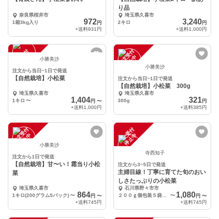
り品
奈良県桜井市
埼玉県久喜市
972
3,240
1箱3kg入り
2キロ
円
円
+送料
931円
+送料
1,000円
注
文
受
付
停
止
注
文
受
付
停
止
中
中
小勝美沙
小勝美沙
注文から当日~1日で発送
【自然栽培】小松菜
注文から当日~1日で発送
【自然栽培】小松菜 300g
埼玉県久喜市
埼玉県久喜市
1,404
321
1キロ
〜
300g
円
〜
円
+送料
1,000円
+送料
385円
注
文
受
付
停
止
注
文
受
付
停
止
中
中
小勝美沙
寺西知子
注文から1日で発送
【自然栽培】甘〜い！霜当り小松
注文から3~5日で発送
主婦目線！丁寧に育てた旬のおい
菜
しさたっぷりの小松菜
埼玉県久喜市
石川県野々市市
864
1,080
1キロ(200グラム5パック)
〜
２００ｇ個包装５袋入り(１ｋｇ)
〜
円
〜
円
〜
+送料
745円
+送料
745円