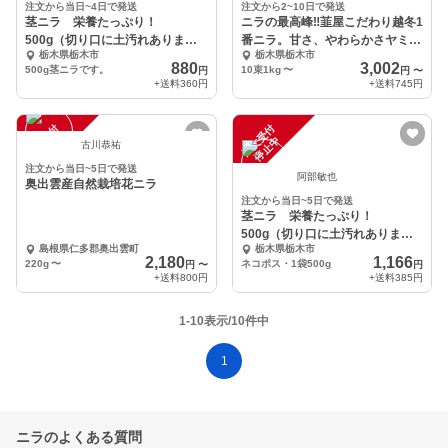
注文から当日~4日で発送
注文から2~10日で発送
茎ニラ 栄養たっぷり！
ニラの最高峰‼️韮屋こだわり越冬1
500g（切り口に土汚れありま
番ニラ。甘さ、やわらかさヤミツ
栃木県栃木市
栃木県栃木市
す）
キです！
880
3,002
500g茎ニラです。
10束1kg
〜
円
円
〜
+送料
360円
+送料
745円
注
文
受
付
停
止
注
文
受
付
停
止
中
中
古川恭祐
注文から当日~5日で発送
阿部敏也
奥出雲産自然栽培花ニラ
注文から当日~5日で発送
茎ニラ 栄養たっぷり！
500g（切り口に土汚れありま
島根県仁多郡奥出雲町
栃木県栃木市
す）
2,180
1,166
220g
〜
ネコポス・1袋500g
円
〜
円
+送料
800円
+送料
385円
1-10表示/10件中
1
ニラのよくある質問