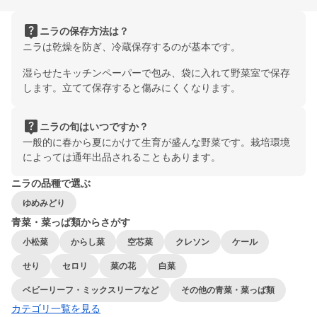
live_help
ニラの保存方法は？
ニラは乾燥を防ぎ、冷蔵保存するのが基本です。
湿らせたキッチンペーパーで包み、袋に入れて野菜室で保存
します。立てて保存すると傷みにくくなります。
live_help
ニラの旬はいつですか？
一般的に春から夏にかけて生育が盛んな野菜です。栽培環境
によっては通年出品されることもあります。
ニラの品種で選ぶ
ゆめみどり
青菜・菜っぱ類からさがす
小松菜
からし菜
空芯菜
クレソン
ケール
せり
セロリ
菜の花
白菜
ベビーリーフ・ミックスリーフなど
その他の青菜・菜っぱ類
カテゴリ一覧を見る