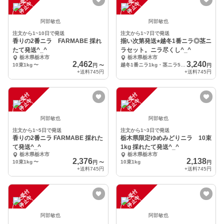
注
文
受
付
停
止
注
文
受
付
停
止
中
中
阿部敏也
阿部敏也
注文から1~10日で発送
注文から1~7日で発送
香りの2番ニラ FARMABE 採れ
揃い次第発送⭐︎越冬1番ニラ◎茎ニ
たて発送^_^
ラセット。ニラ尽くし^_^
栃木県栃木市
栃木県栃木市
2,462
3,240
10束1kg
〜
越冬1番ニラ1kg・茎ニラ500g
円
〜
円
+送料
745円
+送料
745円
注
文
受
付
停
止
注
文
受
付
停
止
中
中
阿部敏也
阿部敏也
注文から1~5日で発送
注文から1~3日で発送
香りの2番ニラ FARMABE 採れた
栃木県限定ゆめみどりニラ 10束
て発送^_^
1kg 採れたて発送^_^
栃木県栃木市
栃木県栃木市
2,376
2,138
10束1kg
〜
10束1kg
円
〜
円
+送料
745円
+送料
745円
注
文
受
付
停
止
注
文
受
付
停
止
中
中
阿部敏也
阿部敏也