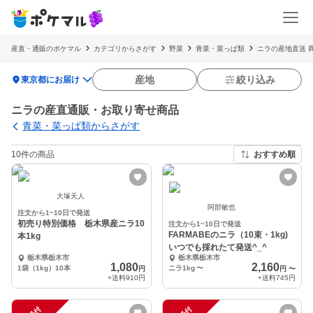
産直・通販のポケマル
カテゴリからさがす
野菜
青菜・菜っぱ類
ニラの産地直送 
location_on
産地
絞り込み
東京都にお届け
ニラの産直通販・お取り寄せ商品
青菜・菜っぱ類からさがす
10件の商品
おすすめ順
大塚天人
阿部敏也
注文から1~10日で発送
初売り特別価格 栃木県産ニラ10
注文から1~10日で発送
FARMABEのニラ（10束・1kg)
本1kg
いつでも採れたて発送^_^
栃木県栃木市
栃木県栃木市
1,080
2,160
1袋（1kg）10本
ニラ1kg
〜
円
円
〜
+送料
910円
+送料
745円